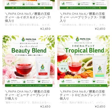
＼PAPA CHA No.5／酵素の王様
＼PAPA CHA No.6／酵素の王様
ティー -ルイボス＆オレンジ- 31
ティー -ハーブリラックス- 31個
個入り
入り
甘い香りで、気分を切り替える。 ルイボスのやさしさに、オレンジの爽やかさ。 そこへ、宮崎県産“青パパイヤ100%”の一杯。 「なんとなく甘いものに手が伸びる」 「コーヒーの後、もう一杯なにか飲みたい」 「夜はカフェインが気になるけど、満足感は欲しい」 そんな毎日におすすめしたいのが ＼PAPA CHA No.5／酵素の王様ティー -ルイボス＆オレンジ- ベースは、宮崎県産の青パパイヤ。 栽培期間中は農薬不使用で大切に育てた青パパイヤをお茶にしました。 さらに、人気の青パパイヤ酵素ティーに“新ブレンド”として、 ルイボス＆オレンジの香りをプラス。 --こんな方におすすめ-- ・仕事や家事の合間に、香りでリラックスしたい ・甘い飲み物は控えたいけど、満足感のある一杯が欲しい ・カフェインが気になる時間帯にも、飲み物を楽しみたい --味わいのポイント-- このブレンドの主役は、シナモン＆ジンジャーの温かみと、オレンジピールの爽やかさ。 口に含むと、ふわっと甘い香りが立ち、後味はすっきり。 「芳醇な甘い香りがするリラックスティー」。 --飲むシーン-- おすすめのタイミングは、 目覚めの一杯／おやつタイムの一杯／食後の一杯。 “飲む理由”が生活の中に複数あると、自然と続きます。 まずは1週間、あなたの好きなタイミングを決めてみてください。 --おいしい飲み方-- ティーバッグ1袋を150ml程度のお湯に入れ、5分程度抽出してお召し上がりください。 ケトル等で煮出しもOK。濃さはお好みで調整できます。 --商品情報-- 原材料：青パパイヤ（宮崎県産）、ルイボス、オレンジピール、シナモン、ジンジャー、ステビア葉、香料 内容量：1.5g × 31バッグ 保存方法：直射日光・高温多湿を避け常温保存（開封後はお早めに） “がんばる健康”じゃなく、香りで整う習慣を。 あなたの日々に、ルイボス＆オレンジのごほうび時間をどうぞ。
一日の終わりを、香りでリセット。 カモミール×レモングラスのやさしさに、ミントの清涼感。 “就寝前の心身ケア”に寄り添う、青パパイヤ酵素ティーのハーブブレンドです。 「夜、スマホや仕事の余韻で頭が休まらない」 「甘いものじゃなく、すっと切り替わる飲み物がほしい」 「深呼吸みたいに、気分が整う“香り”を探している」 そんな方におすすめしたいのが ＼PAPA CHA No.6／酵素の王様ティー -ハーブリラックス- ベースは、宮崎県産の青パパイヤ。 栽培期間中は農薬不使用で大切に育てた青パパイヤを使用した、希少なお茶です。 さらに今回は、人気の青パパイヤ酵素ティーに“新ブレンド”として、 香りでくつろぐハーブブレンドを重ねました。 --こんな方におすすめ-- ・就寝前、1日を気持ちよく締めくくりたい ・リラックスしたいけど、ぼんやりしすぎずスッキリも欲しい ・ハーブティーは好き。でも“飲みごたえ”もほしい --味と香りの設計-- このハーブブレンドは、カモミールやレモングラスなど“気持ちを落ち着かせる香り”を中心に、 リラックスタイムに合うよう設計。 そこへ、ミントとレモンバーベナの清涼感をアクセントに入れているので、 「ふぅ…」とほどけるのに、後味はすっきり。リラックスとリフレッシュを両立した一杯です。 さらに、青パパイヤ酵素ティーらしい芳醇な甘い香りも重なり、 甘いドリンクに頼りたくなる夜にも“満足感”を作ってくれます。 --飲み方-- ティーバッグ1袋を150ml程度のお湯に入れ、5分程度抽出してお召し上がりください。 ケトル等で煮出してもOK。濃さはお好みで調整できます。 --商品情報-- 原材料：青パパイヤ（宮崎県産）、カモミール、リンデン、レモングラス、ペパーミント、レモンバーベナ、ローズマリー 内容量：1.5g × 31バッグ 保存方法：直射日光・高温多湿を避け常温保存（開封後はお早めに） 夜の“締めの一杯”が変わると、明日の自分がちょっとラクになる。 あなたの日々に、ハーブで整うリセット習慣をどうぞ。
¥2,650
¥2,650
＼PAPA CHA No.7／酵素の王様
＼PAPA CHA No.8／酵素の王様
ティー -ビューティーブレンド-
ティー -トロピカルブレンド- 31
31個入り
個入り
“酸味×ベリーの甘さ”で、気分が上がる一杯。 宮崎県産・農薬不使用の青パパイヤで仕上げた、希少な酵素ティー。 そこでにハイビスカス×ベリーのブレンドで、毎日の「美」と「整う」をおいしく習慣化。 「健康茶って、続かない…」 その理由の多くは、味・香りが“義務”になるから。 でもこのブレンドは違います。 ＼PAPA CHA No.7／酵素の王様ティー -ビューティーブレンド- パパイア王子の人気シリーズに、“女性に人気の味”としてハイビスカス・ベリーの新ブレンドが登場しました。 しかもベースは、宮崎県産の青パパイヤ。 栽培期間中は農薬不使用で大切に育てた青パパイヤをお茶にした、シンプルでまっすぐな一杯です。 --こんな方におすすめ-- ・美容も健康も気になるけど、難しいことは続かない ・せっかくなら「おいしいお茶」で習慣化したい ・コーヒーや甘いドリンクを減らして、気分を切り替えたい ・ハイビスカスの酸味が好き／ベリー系の風味が好き --“また飲みたくなる”3つの理由-- 1）ハイビスカスの酸味×ベリーの甘さがクセになる 「ハイビスカスの酸味とベリーの甘さがクセになる、女性に人気の味わい」。 「健康のため」じゃなく、“おいしいから飲む”に変わります。 2）青パパイヤ＋エルダーベリーの“ブレンド設計” ベースの青パパイヤに、エルダーベリーをはじめとする素材を重ね、 体内環境を整えながら美味しく美をキープしたい気持ちに寄り添う設計です。 3）香りが甘くて、ほっとする 青パパイヤ酵素ティーは、芳醇な甘い香りがするリラックスティーとして紹介されています。 午後の切り替え、夜の自分時間にも相性◎。 --飲み方-- ティーバッグ1袋を150ml程度のお湯に入れ、5分程度抽出してお召し上がりください。 ケトルなどで煮出してもOK。濃さはお好みで調整できます。 --商品情報-- 原材料：青パパイヤ（宮崎県産）、ハイビスカス、エルダーベリー、ジュニパーベリー、ジンジャー、オレンジピール、ステビア葉、香料 内容量：1.5g × 31バッグ 保存方法：直射日光・高温多湿を避け常温。開封後はお早めに。 送料を抑えるため、クリックポスト（全国一律198円）でポスト投函。 受け取りの手間がありません。 “がんばる美容”より、続く一杯。 あなたの日々に、ハイビスカス＆ベリーの“甘酸っぱいリセット”をどうぞ。
一口で、気分が“南国リセット”。 パイン＆マンゴーのジューシーな香り × ハイビスカスの爽やか酸味。 宮崎県産・青パパイヤの酵素ティーに、トロピカルブレンドが登場。 「健康茶って、正直つづかない…」 それは多くの場合、味が“がんばり”になるから。 でもこのお茶は、まず香りが違います。 ふわっと広がるフルーツの香りで、飲む前から気分が軽くなる。 そんな明るい一杯を目指しました。 ＼PAPA CHA No.8／酵素の王様ティー -トロピカルブレンド ベースは、宮崎県産の青パパイヤ。 栽培期間中は農薬不使用で大切に育てた青パパイヤを、そのままお茶に仕上げた“素材勝負”のリラックスティーです。 今回は、人気の青パパイヤ酵素ティーに新ブレンドとして、南国フルーツの香りを重ねました。 --こんな方におすすめ-- ・午後の眠気・だるさ前に、気分転換できる飲み物がほしい ・甘いジュースは控えたいけど、香りで満足感はほしい ・暑い季節に、すっきり飲める“爽やか系”のお茶を探している --味わいのポイント（“また飲みたくなる理由”）-- このトロピカルブレンドは、 パインやマンゴーの南国フルーツの香りに、ハイビスカスのさっぱりした酸味を合わせた設計。 飲み口は軽やかで、後味はすっきり。 「気分転換したい午後や暑い季節にぴったり」。 さらに、ドライフルーツ（パイン／パパイヤ／マンゴー）をブレンドし、 香りの立ち上がりをよりジューシーに。 “おいしいから続く”に寄せた一杯です。 --飲み方（失敗しない）-- ティーバッグ1袋を150ml程度のお湯に入れて、5分程度抽出。 ケトルなどで煮出しても美味しく、濃さはお好みで調整できます。 --商品情報-- 原材料：青パパイヤ（宮崎県産）、ドライパイン、ドライパパイヤ、ドライマンゴー、ハイビスカス、香料 内容量：1.5g × 31バッグ 保存方法：直射日光・高温多湿を避け常温保存。開封後はお早めに。 “がんばる健康”より、香りで続くリセット習慣。 あなたの毎日に「トロピカルな気分転換」を入れてみてください。
¥2,650
¥2,650