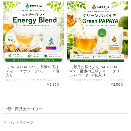
＼PAPA CHA No.9／酵素の王様
＼毎月お届け／＼PAPA CHA
ティー -エナジーブレンド- 31個
No.1／酵素の王様ティー -グリー
入り
ンパパイヤ- 31個入り
朝のスタートに、午後の切り替えに。 宮崎県産・青パパイヤに、高麗人参など滋養素材を重ねたエナジーブレンドです。 「コーヒーばかりは避けたい。でも、気合いは入れたい。」 「午後になると集中が切れて、甘いものに手が伸びる。」 そんな日の“次の一杯”として提案したいのが ＼PAPA CHA No.9／酵素の王様ティー -エナジーブレンド- ベースは、宮崎県産の青パパイヤ。栽培期間中は農薬不使用で大切に育てた青パパイヤを使い、芳醇な甘い香りがするリラックスティーとして仕上げています。 今回は、人気の青パパイヤ酵素ティーに「元気をチャージしたい日」向けの新ブレンドとして、伝統的に親しまれてきた素材をバランスよくプラスしました。 --こんな方におすすめ-- ・朝からテンポよく動きたい／午前中の集中を作りたい ・午後の切り替えに、コーヒー以外の選択肢がほしい ・“がんばる系”ドリンクの甘さより、すっきりしたお茶が好き --エナジーブレンドが“続く”理由-- 1）高麗人参・ジンセンなど、滋養素材をしっかり 高麗人参やジンセン（シベリアンジンセン）などの素材を重ねたブレンド。日々のコンディションを整えたい時期に、心強いラインです。 2）「スーパーフード×ハーブ」をバランスよく 青パパイヤに、ジンジャーやベリー、ジュニパーベリーなどを重ね、日々の疲れをやさしくリセットするコンセプトで設計されています。 --おいしい飲み方-- ティーバッグ1袋を150ml程度のお湯に入れ、5分程度抽出してお召し上がりください。 ケトルなどで煮出しても美味しく、お湯の量で濃さは調整できます。 --商品情報-- 原材料：青パパイヤ（宮崎県産）、ジンジャー、エルダーベリー、シベリアンジンセン、ジュニパーベリー、高麗人参、香料 内容量：1.5g × 31バッグ “気合い”を、甘さじゃなく香りとキレで。 あなたの朝と午後に、「スイッチが入る一杯」を置いてみてください。
「健康のために何か始めたい。でも、続かない。」 そんな人ほど、“まずは飲み物”から変えるのがいちばん簡単。 ＼PAPA CHA No.1／酵素の王様ティー -グリーンパパイヤ- 31個入り 宮崎県産のグリーンパパイヤを100%使用し、ノンカフェイン・添加物や化学調味料不使用で仕上げた、毎日に寄り添う「やさしいお茶」です。 --こんな方におすすめ-- ・食生活が乱れがちで、まずは“1日1杯”の習慣を作りたい ・コーヒーや甘いドリンクを減らしたい（でも我慢はしたくない） ・夜にも安心して飲める、ノンカフェインのお茶を探している --選ばれる理由は、シンプルです-- 1）原材料は「青パパイヤ（宮崎県産）」だけ ティーバッグの中身は、宮崎県産の青パパイヤ。余計なものを足さず、素材で勝負しています。 2）香りが意外と“甘い” このお茶の特徴は、商品ページでも紹介されている 「べっこう飴のような甘い香り」。 いわゆる青臭さが強いタイプではなく、ほっと一息つける香り設計です。 3）ノンカフェインで、時間を選ばない 朝のスタートにも、仕事中の気分転換にも、夜のリラックスタイムにも。 ノンカフェインだから、生活にスッと入り込みます。 --おいしい飲み方（失敗しないコツ）-- この酵素ティーは、煮出し／お湯出し／水出しどれでもOK。 中でもおすすめは お湯出しです。マグカップにティーバッグを入れて熱湯を注ぎ、抽出されるまで待つだけ。アイスティーとしても楽しめます。 --おすすめの飲むタイミング例-- 朝：まず1杯（習慣化しやすい） 食後：口の中をさっぱり切り替えたい時 夜：甘い香りでほっとしたい時（ノンカフェイン） --商品情報-- 商品名：酵素の王様ティー -グリーンパパイヤ- 31個入り 原材料：青パパイア（宮崎県産） 内容量：1.5g × 31バッグ 保存：直射日光・高温多湿を避け常温。開封後はお早めに。 --配送（買いやすさも大事）-- 送料を抑えるため、クリックポスト（全国一律198円）でポスト投函。 受け取り待ちが要らないのは、地味にうれしいポイントです。 最後に “続く健康”は、派手なことより 毎日の小さな選択から。 あなたの生活に合うか、気軽に試してみてください。
¥2,650
¥2,500
商品カテゴリー
パン・スイーツ