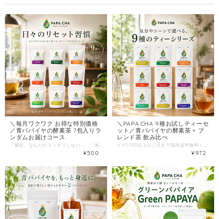
＼毎月ワクワク お得な特別価格
＼PAPA CHA 9種お試しティーセ
／青パパイヤの酵素茶 7包入りラ
ット／青パパイヤの酵素茶 × ブ
ンダムお届けコース
レンド茶 飲み比べ
「最近、なんだかスッキリしない…」 「体に良いことを始めたいけど、続かない…」 そんなお悩み、ありませんか？ 毎日の健康習慣は、できるだけ“自然でやさしいもの”がいい。 けれど同時に、“お財布にやさしく続けやすい”ことも大切です。 その両方を叶えるためにパパイア王子が作ったのが、 「PAPA CHAシリーズ 7包入り ランダム定期便」です！ 宮崎県産・青パパイヤの「生きた酵素」がやさしく体を整え、ハーブティーとして美味しく飲めるPAPA CHA。 毎月1回、ランダムで1袋（7包）をポストにお届けします。 しかも、価格はワンコインの500円（税込）！ まずはここから、あなたの“リセット習慣”を始めませんか？ ⭐️SNSやレビューでも話題！お客様の嬉しい声 ★★★★★ 「翌朝のスッキリ感に驚き！」（30代女性） 「青パパイヤのお茶は初めてでしたが、クセがなくて美味しい！夜寝る前に飲むと、翌朝の調子が全然違います。ノンカフェインなのも嬉しいです。」 ★★★★★ 「500円だから気軽に始められました」（40代女性） 「いきなり高い健康茶を買うのは抵抗がありましたが、ワンコインなら！とお試し。毎月違う味が届くので、次はどれかな〜とポストを開けるのが楽しみです。」 ★★★★★ 「美味しくて無理なく続けられる」（50代女性） 「酵素は摂りたいけどサプリは苦手。このお茶はハーブティーとして本当に美味しいので、毎日のリラックスタイムに欠かせなくなりました。」 ⭐️なぜ「500円」で提供できるの？ 私たちパパイア王子は、宮崎県の農家さんとともに、青パパイヤの生産から加工、研究開発までを一貫して行っています。 生産者からの直接お届けによるマージンカット 環境にも配慮したシンプルなパッケージ これらを徹底し、 「まずは青パパイヤ酵素の素晴らしさを体感してほしい」 「健康習慣の第一歩を踏み出してほしい」という強い想いから、 限界価格の500円を実現しました。 「まずは飲んでみたい」 「いきなり高い定期便は不安…」 そんな方にこそ試していただきたい、完全に“入口特化”のスペシャル定期便です。 ⭐️毎月ワクワク！9種類のフレーバーからランダムでお届け 「酵素の王様」と呼ばれる青パパイヤをベースにした、こだわりの9種のブレンド。 毎月どれが届くかはお楽しみです！ ① グリーンパパイア / Green PAPAYA 宮崎県産青パパイヤ果実を100%使用した原点の美容茶。自然な甘みと芳醇な香りで、就寝前にも安心のノンカフェイン。ビタミンCや食物繊維も豊富です。 ② パパイアリーフ / PAPAYA Leaf 栽培期間中農薬不使用の宮崎産青パパイヤの葉を贅沢に使用。ポリフェノール豊富で免疫・美容ケアに。独自の製法で苦味を抑え、香ばしくまろやかです。 ③ ルイボス / Rooibos 南アフリカ産ルイボスと青パパイヤのブレンド。ノンカフェインで夜も安心。ほのかな甘みとすっきりした味わいで、家族みんなの健康サポートに。 ④ チャイスパイス / Chai Spice ジンジャー、シナモンなど数種のスパイスを配合。身体の芯からぽかぽかと温まり、巡りをサポート。ミルクや豆乳で本格チャイラテ風にも。 ⑤ ルイボス＆オレンジ / Rooibos&Orange ルイボスにスパイスとオレンジピールをブレンド。爽やかな酸味とシナモンの甘みが調和し、リフレッシュに最適。妊娠中の方やお子様にも大好評です。 ⑥ ハーブリラックス / Herbal Relax カモミールやペパーミントなど、リラクゼーション向けハーブをブレンド。心身を落ち着かせる穏やかな香りで、就寝前のナイトルーティンにぴったり。 ⑦ ビューティーブレンド / Beauty Blend ハイビスカスやベリー系を合わせた華やかなフルーツ＆ハーブティー。程よい酸味と甘みがクセになる、内側からのキレイを応援する女性に人気のブレンドです。 ⑧ トロピカルブレンド / Tropical Blend パイナップルやマンゴーなど南国フルーツをミックス。トロピカルな甘みと爽やかな酸味で、美容と元気をサポート。リフレッシュしたい午後に最適です。 ⑨ エナジーブレンド / Energy Blend 高麗人参、ジンジャーなど活力を引き出す素材を配合。スパイシーな風味で朝や仕事の合間に。カフェインに頼らず自然に元気をチャージ！ ⭐️7包入りだから、まずは「1週間の整える習慣」を 7包＝1日1包で、ちょうど1週間分。 まずは“7日間チャレンジ”として、毎日飲んでみてください。 ⭐️朝の白湯代わりに（腸活のスタートに） ⭐️ランチ後のリフレッシュ・リセットに ⭐️夜のホッと一息、リラックスタイムに ▼ こんな方にぴったりです！ ☑ 健康・美容習慣を無理なく始めたい ☑ 「酵素」や「腸活」に興味がある ☑ 飽きずに楽しく続けたい ☑ いきなり高いお茶を買うのは不安 ☑ 自分のペースで体を“整える”習慣を作りたい 初めての方のお試しとしてはもちろん、 ご愛用者様が“サブ用”として申し込まれることも多い大人気商品です。 月に1度、ポストに届く小さな「整えるギフト」。 ワンコインで手に入る、体にも心にもやさしい1週間の酵素ティー習慣。 宮崎の太陽をたっぷり浴びた青パパイヤの恵みを、どうぞ気軽に楽しんでください！ ＞＞ 今すぐ500円で「PAPA CHA」定期便を始める！ ＜＜
⭐️ ¥5,900以上のご注文で国内送料無料！ ⭐️ 「あと少しで送料無料…」という時の“ついで買い”や、お友達へのプチギフトにも大人気です！ 「青パパイヤのお茶、気になってるけど味が心配…」 「毎日同じ味だと飽きてしまう」 「その日の気分で、飲むお茶を変えたい！」 そんなあなたへ。 宮崎県産・青パパイヤの酵素の恵みを、9つの違った味わいで楽しめる 「9種お試しティーセット（各味1包入り）」ができました！ カラダ想いの素材だけを丁寧に組み合わせた、パパイア王子だけの特別なセレクション。 朝・昼・夜、そしてその日の気分や体調に合わせて“お茶を選ぶワクワク感”をお届けします。 まずはこのセットで、あなたにぴったりの「ととのう一杯」を見つけてみませんか？ ⭐️ 「毎日選ぶのが楽しい！」嬉しいお声が届いています ★★★★★ 「自分好みの味に出会えました！」（30代女性） 「青パパイヤのお茶は初めてでしたが、9種類も入っているので毎日『今日はどれにしようかな？』と選ぶのが楽しかったです！私はルイボス＆オレンジが一番お気に入りになりました♪」 ★★★★★ 「ちょっとしたプレゼントに最適」（40代女性） 「パッケージがおしゃれで、色々な味が入っているので、健康を気遣う友人へのプチギフトとして購入しました。ノンカフェインのものも多いので喜ばれました！」 ★★★★★ 「気分に合わせて飲み分けています」（50代女性） 「朝はエナジーブレンド、夜はハーブリラックスと、時間帯に合わせて飲めるのが良いですね。美味しくて自然と健康習慣が続いています。」 ⭐️ 毎日がもっと軽くなる！「9種飲み比べ」3つの魅力 1. 「酵素の王様」青パパイヤパワーを手軽に 食事や生活リズムで乱れがちなカラダの内側を、宮崎県産の青パパイヤがやさしく整えます。 2. 毎日飽きない！全9種類のバリエーション シンプルな美容茶から、スパイシーなチャイ、華やかなフルーツブレンドまで。香り、味わい、目的がすべて違う9種類だから、無理なく楽しく続けられます。 3. 各1包入りだから「失敗しない」 「大容量を買って、口に合わなかったらどうしよう…」という不安は不要！全種類を1杯ずつ試せるので、お気に入りを見つける最初のステップに最適です。 ⭐️ 全9種類のラインナップ（各1包入り） ※気分や目的でお選びいただけるよう、多彩なブレンドをご用意しました。 ① グリーンパパイア【ノンカフェイン・美容】 シリーズ原点！宮崎産青パパイヤ100%。自然な甘みで就寝前にも安心。 ② パパイアリーフ【農薬不使用・免疫ケア】 ポリフェノール豊富な葉を使用。独自の焙煎で苦味を抑えた香ばしい味わい。 ③ ルイボス【ノンカフェイン・家族で】 やさしい飲み口で渋みが少なく、夜のリラックスタイムやご家族の健康に。 ④ チャイスパイス【ぽかぽか・集中】 ジンジャーやシナモン配合。ミルク出しで本格チャイラテ風にも！ ⑤ ルイボス＆オレンジ【ノンカフェイン・リフレッシュ】 柑橘の爽やかな酸味とシナモンの甘み。妊婦さんやお子様にも大好評。 ⑥ ハーブリラックス【ナイトルーティンに】 カモミールやミントが心身を落ち着かせる、一日の終わりに最適の一杯。 ⑦ ビューティーブレンド【美容・女性に人気】 ハイビスカスとベリーの華やかな酸味！内側からのキレイを応援します。 ⑧ トロピカルブレンド【元気・水分補給】 マンゴーやパインの南国風味。リフレッシュしたい午後にぴったり。 ⑨ エナジーブレンド【活力・朝のスタートに】 高麗人参配合。カフェインレスで自然に元気をチャージ！ ▼ こんな方におすすめです！ ☑ 青パパイヤ茶に興味があるけど、まずは味を試したい ☑ 自分に一番合うお気に入りのフレーバーを見つけたい ☑ 日替わりで気分や体調に合わせてお茶を選びたい ☑ 健康や美容を気遣う方へのギフト・プレゼントを探している ☑ 自宅や職場で、気軽に飲める“整える習慣”がほしい 毎日の小さな一杯が、未来の「軽さ」をつくる。 どれから飲むか迷う時間も楽しい、9種の飲み比べセット。 まずはこのお試しセットで、あなたの暮らしに“選べるリセット習慣”を取り入れてみませんか？ ＞＞ カートに入れて、お気に入りの味を見つける！ ＜＜
¥500
¥972