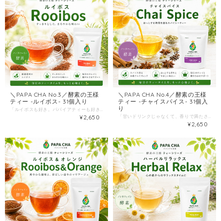
＼PAPA CHA No.3／酵素の王様
＼PAPA CHA No.4／酵素の王様
ティー -ルイボス- 31個入り
ティー -チャイスパイス- 31個入
り
「ルイボスも好き。パパイアティーも好き。」 そんな声から生まれたのが、＼ティーシリーズ第3弾／『パパイア薫るルイボスティー』です。 有機ルイボス（南アフリカ産）に、宮崎県産グリーンパパイヤをブレンド。 ふわっと広がる香りはどこか甘く、 ほっと一息つきたい時間にぴったりの“リラックスティー”に仕上げました。 --こんな方におすすめ-- ・夕方〜夜に、カフェインを避けつつ温かい飲み物が欲しい ・ルイボスは好きだけど、もう一段“気分が上がる香り”も欲しい ・甘い飲み物は控えたいけど、満足感はほしい ・家族で一緒に飲めるノンカフェインティーを探している --このお茶が選ばれる理由-- 1）ノンカフェインで、時間を選ばない ルイボスティーはカフェインを含まないハーブティーとして紹介されており、カフェインを控えたい方にも選びやすいのが魅力。夜のくつろぎタイムにも相性◎です。 2）“渋みが少なく飲みやすい”ルイボスに、パパイアの香りをプラス ルイボスは、他のお茶に比べてタンニンが低く、苦味・渋みが少ないと言われています。そこにパパイアティーの風味が重なって、毎日続けやすい味わいに。 3）素材をまっすぐに。添加物・お砂糖なし パパイアティーは宮崎県産グリーンパパイヤ100%の希少なお茶として案内され、さらにお砂糖や添加物は一切不使用。 “余計なものを足さない”から、日々の習慣にしやすい一杯です。 --おいしい飲み方-- 煮出し／お湯出し／水出し、どれでもOK。 中でもおすすめは、香りが立ちやすいお湯出しです。マグカップにティーバッグを1つ入れてお湯を注ぎ、しっかり抽出されるまで待つだけ。ホットでも、冷やしてアイスでも楽しめます。 --商品情報-- 原材料：有機ルイボス（南アフリカ共和国産）、青パパイア（宮崎県産） 内容量：1.5g × 31バッグ 保存方法：直射日光・高温多湿を避け常温保存（開封後はお早めに） “がんばる健康”じゃなくて、続くリラックス習慣を。 あなたの日々に「香りのご褒美」を足してみてください。
¥2,650
「甘いドリンクじゃなくて、香りで満たされたい。」 「コーヒーは好きだけど、午後は気分を落ち着けたい。」 そんな日常に、“スパイスの深呼吸”みたいな一杯を。 ＼PAPA CHA No.4／酵素の王様ティー -チャイスパイス- 宮崎県産の青パパイヤティーをベースに、ジンジャー・シナモン・クローブ・ブラックペッパー・カルダモンを重ねた、香り高いチャイブレンドです。 このお茶の魅力は、まずふわっと立ち上がる芳醇な甘い香り。気持ちを切り替えたいとき、考えごとが多い日、ほっと一息つきたい夜にも、すっと寄り添ってくれます。 --こんな方におすすめ-- ・チャイやスパイスドリンクが好き（でも甘さ控えめで楽しみたい） ・仕事の合間に、気分を整える“香りの習慣”が欲しい ・食後やおやつタイムの飲み物を、ちょっと上質にしたい --選ばれる理由-- 1）宮崎県産・青パパイヤ100%という“土台の強さ” 青パパイヤ酵素ティーは、宮崎県産の青パパイヤを100%で仕上げた希少なお茶。さらに栽培期間中農薬不使用で大切に育てられています。 2）ジンジャー×スパイスで、チャイらしい満足感 「内側からポカポカ温まる」「巡りサポート」といったコンセプトで設計されたチャイブレンド。甘さでごまかさないのに、ちゃんと“飲んだ感”があります。 3）お湯でも、ミルクでも。アレンジで飽きない 基本はお湯でOK。さらに、温かいミルクや豆乳で抽出すると、香りがまろやかに広がって“ごほうび感”が一段上がります。 --おいしい飲み方-- ティーバッグ1袋を150ml程度のお湯に入れ、5分程度抽出してお召し上がりください。 ※濃いめが好きな方は、抽出時間を少し長めに。ミルク/豆乳抽出もおすすめです。 --商品情報-- 原材料：青パパイヤ（宮崎県産）、ジンジャー、シナモン、クローブ、ブラックペッパー、カルダモン 内容量：1.5g × 31バッグ 保存方法：直射日光・高温多湿を避け常温（開封後はお早めに） --配送について-- 送料を抑えるため、クリックポストでポスト投函。 受け取りの手間がないので、忙しい方にも便利です。 最後に “がんばる健康”より、続く気分を。 朝の目覚めに。おやつタイムに。食後の切り替えに。 あなたの日々に、香りのチャイ習慣を追加してみませんか？
¥2,650