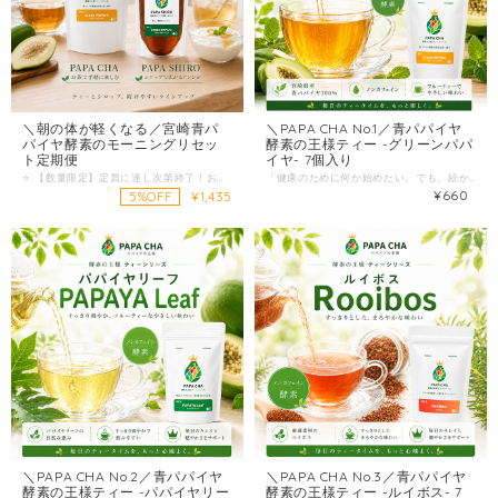
＼朝の体が軽くなる／宮崎青パ
＼PAPA CHA No.1／青パパイヤ
パイヤ酵素のモーニングリセッ
酵素の王様ティー -グリーンパパ
ト定期便
イヤ- 7個入り
⭐️ 【数量限定】定員に達し次第終了！お得な5%OFFキャンペーン実施中 ⭐️ 通常 1,510円 ⇨ 【定期特別価格】 1,435円（税込）でお届け！ 「朝起きるのがツラい…」 「体が重くて、午前中はぼーっとしてしまう」 「忙しくて朝食を抜くなど、食生活が乱れがち」 そのお悩み、朝の“たった1分”の「整える習慣」で変わるかもしれません。 この定期便は、宮崎県産・青パパイヤの酵素をたっぷり含んだ「PAPA CHA（酵素ティー）」と「PAPA SHIRO（酵素シロップ）」を毎月お届けする、パパイア王子の特製セット。 1日のコンディションを決定づける「朝」に特化した、無理なく続く《モーニングリセット習慣》をご提案します。 ⭐️「朝の重さが変わった！」お客様の嬉しいお声 ★★★★★ 「朝のコーヒー代わりになりました」（30代女性） 「毎朝コーヒーを飲んでいましたが、胃もたれが気になりこちらに変更。シロップのレモンの爽やかさと、お茶の優しい味で、スッキリと1日を始められるようになりました！」 ★★★★★ 「簡単だからズボラな私でも続いています」（40代女性） 「お茶を淹れてシロップを垂らすだけなので、忙しい朝でも1分で完了します。お通じの調子も良く、毎月ポストに届くのが楽しみです。」 ★★★★★ 「体がシャキッと目覚める感覚」（50代女性） 「ノンカフェインなのに、飲むと自然にスイッチが入る感じがします。無添加なので、毎日安心して体に入れられるのが嬉しいですね。」 ✨ なぜ《モーニングリセット》にこのセットが良いの？ ① 寝起きの体に「青パパイヤ酵素」がやさしく働く 起きたばかりの体は、まだ消化機能がお休みモード。そこに「酵素の王様」と呼ばれる青パパイヤの成分を入れることで、体に負担をかけず内側からスムーズに動き出すサポートをします。 ② シロップの爽やかさで、自然にスイッチON！ 酵素シロップ（PAPA SHIRO）にはレモンがブレンドされており、目覚めるようなスッキリ感をプラス。白湯やコーヒーでは得られない“内側から整う感覚”で、気分が上を向きます。 ③ 完全ノンカフェイン・無添加だから胃にやさしい 朝は胃腸がデリケートな時間帯。刺激が少ないノンカフェインなので、カフェインを控えている方や胃が弱い方でも安心して毎朝お飲みいただけます。 ⭐️ 忙しい朝でも続く！1分の「整えるルーティン」 使い方はとってもシンプル。気分に合わせてお楽しみください！ STEP1: 起きたらまず「PAPA CHA（酵素ティー）」を淹れて、胃をやさしく温める。 STEP2: お湯や炭酸水で割った「PAPA SHIRO（シロップ）」を飲んで、スッキリ目覚める。 ⭐️ おすすめアレンジ: 温かいPAPA CHAに、PAPA SHIROをティースプーン1杯垂らして飲む「酵素マシマシブレンド」も大人気です！ ⭐️ お届けするセット内容（毎月1回ポストへお届け） ● PAPA CHA 酵素ティー 果実ブレンド（7包） 宮崎県産の青パパイヤ果実を100%使用し、丁寧に乾燥・焙煎。ほんのり甘く香ばしい味わいで、毎朝ホッとできるノンカフェイン美容茶です。 ● PAPA SHIRO 酵素シロップ（150g） 青パパイヤとレモンを合わせた爽やかな無添加シロップ。お湯割り、炭酸割り、ヨーグルトにかけても美味しく、老若男女問わず楽しめます。 ▼ こんな方に特におすすめです！ ☑ 朝が重く、1日のスタートがうまく切れない ☑ 何か健康的なことを始めたいが、面倒なことは続かない ☑ コーヒー以外の「胃にやさしい」朝の習慣を探している ☑ 無添加・ノンカフェインの安全な飲み物がほしい ☑ 朝活や腸活に興味がある 朝のリズムが整えば、1日の生活全体が整う。 「続けられる健康習慣」は、決して派手なものではありません。 負担が少なく、美味しく、自然と毎日手が伸びること。 あなたの朝に、小さなご褒美を。 宮崎の太陽を浴びた青パパイヤの力で、体と気持ちが軽く動き出す朝をつくりませんか？ 数量限定の5%OFF枠が埋まる前に、ぜひお早めにお申し込みください！ ＞＞ お得な定期便で「モーニングリセット」を始める ＜＜
「健康のために何か始めたい。でも、続かない。」 そんな人ほど、“まずは飲み物”から変えるのがいちばん簡単。 ＼PAPA CHA No.1／酵素の王様ティー -グリーンパパイヤ- 7個入り 宮崎県産のグリーンパパイヤを100%使用し、ノンカフェイン・添加物や化学調味料不使用で仕上げた、毎日に寄り添う「やさしいお茶」です。 --こんな方におすすめ-- ・食生活が乱れがちで、まずは“1日1杯”の習慣を作りたい ・コーヒーや甘いドリンクを減らしたい（でも我慢はしたくない） ・夜にも安心して飲める、ノンカフェインのお茶を探している ・はじめての青パパイヤ、まずは少量から試したい --選ばれる理由は、シンプルです-- 1）原材料は「青パパイヤ（宮崎県産）」だけ ティーバッグの中身は、宮崎県産の青パパイヤ。余計なものを足さず、素材で勝負しています。 2）香りが意外と“甘い” このお茶の特徴は、商品ページでも紹介されている 「べっこう飴のような甘い香り」。 いわゆる青臭さが強いタイプではなく、ほっと一息つける香り設計です。 3）ノンカフェインで、時間を選ばない 朝のスタートにも、仕事中の気分転換にも、夜のリラックスタイムにも。 ノンカフェインだから、生活にスッと入り込みます。 --おいしい飲み方（失敗しないコツ）-- この酵素ティーは、煮出し／お湯出し／水出しどれでもOK。 中でもおすすめは お湯出しです。マグカップにティーバッグを入れて熱湯を注ぎ、抽出されるまで待つだけ。アイスティーとしても楽しめます。 --おすすめの飲むタイミング例-- 朝：まず1杯（習慣化しやすい） 食後：口の中をさっぱり切り替えたい時 夜：甘い香りでほっとしたい時（ノンカフェイン） --商品情報-- 商品名：酵素の王様ティー -グリーンパパイヤ- 7個入り 原材料：青パパイア（宮崎県産） 内容量：1.5g × 7バッグ 保存：直射日光・高温多湿を避け常温。開封後はお早めに。 --配送（買いやすさも大事）-- 送料を抑えるため、クリックポスト（全国一律198円）でポスト投函。 受け取り待ちが要らないのは、地味にうれしいポイントです。 最後に “続く健康”は、派手なことより 毎日の小さな選択から。 まずは7包、1週間だけ。あなたの生活に合うか、気軽に試してみてください。
¥660
¥1,435
5%OFF
＼PAPA CHA No.2／青パパイヤ
＼PAPA CHA No.3／青パパイヤ
酵素の王様ティー -パパイヤリー
酵素の王様ティー -ルイボス- 7