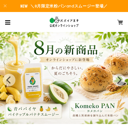
＼8月限定米粉パンandスムージー登場／