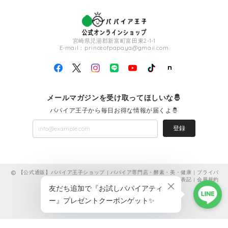
宮崎県児湯郡新富町富田東2-1-1
E-mail：
princeofpapaya@gmail.com
メールマガジンを受け取ってほしいな🤴
パパイア王子から毎日お得な情報が届くよ🤴
登録
【公式通販】パパイア王子ショップ | パパイア専門店・酵素・美・健康 |
プライバ
シーポリシー
|
特定商取引法に基づく表記
|
会員規約
ショップに質問する