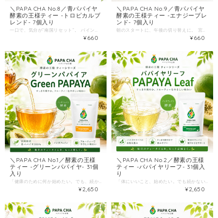
＼PAPA CHA No.8／青パパイヤ
＼PAPA CHA No.9／青パパイヤ
酵素の王様ティー -トロピカルブ
酵素の王様ティー -エナジーブレ
レンド- 7個入り
ンド- 7個入り
一口で、気分が“南国リセット”。 パイン＆マンゴーのジューシーな香り × ハイビスカスの爽やか酸味。 宮崎県産・青パパイヤの酵素ティーに、トロピカルブレンドが登場。 「健康茶って、正直つづかない…」 それは多くの場合、味が“がんばり”になるから。 でもこのお茶は、まず香りが違います。 ふわっと広がるフルーツの香りで、飲む前から気分が軽くなる。 そんな明るい一杯を目指しました。 ＼PAPA CHA No.8／酵素の王様ティー -トロピカルブレンド ベースは、宮崎県産の青パパイヤ。 栽培期間中は農薬不使用で大切に育てた青パパイヤを、そのままお茶に仕上げた“素材勝負”のリラックスティーです。 今回は、人気の青パパイヤ酵素ティーに新ブレンドとして、南国フルーツの香りを重ねました。 --こんな方におすすめ-- ・午後の眠気・だるさ前に、気分転換できる飲み物がほしい ・甘いジュースは控えたいけど、香りで満足感はほしい ・暑い季節に、すっきり飲める“爽やか系”のお茶を探している ・青パパイヤのお茶を、まずは7包からお試ししたい --味わいのポイント（“また飲みたくなる理由”）-- このトロピカルブレンドは、 パインやマンゴーの南国フルーツの香りに、ハイビスカスのさっぱりした酸味を合わせた設計。 飲み口は軽やかで、後味はすっきり。 「気分転換したい午後や暑い季節にぴったり」。 さらに、ドライフルーツ（パイン／パパイヤ／マンゴー）をブレンドし、 香りの立ち上がりをよりジューシーに。 “おいしいから続く”に寄せた一杯です。 --飲み方（失敗しない）-- ティーバッグ1袋を150ml程度のお湯に入れて、5分程度抽出。 ケトルなどで煮出しても美味しく、濃さはお好みで調整できます。 --商品情報-- 原材料：青パパイヤ（宮崎県産）、ドライパイン、ドライパパイヤ、ドライマンゴー、ハイビスカス、香料 内容量：1.5g × 7バッグ 保存方法：直射日光・高温多湿を避け常温保存。開封後はお早めに。 “がんばる健康”より、香りで続くリセット習慣。 まずは7包、あなたの毎日に「トロピカルな気分転換」を入れてみてください。
朝のスタートに、午後の切り替えに。 宮崎県産・青パパイヤに、高麗人参など滋養素材を重ねたエナジーブレンドです。 「コーヒーばかりは避けたい。でも、気合いは入れたい。」 「午後になると集中が切れて、甘いものに手が伸びる。」 そんな日の“次の一杯”として提案したいのが ＼PAPA CHA No.9／酵素の王様ティー -エナジーブレンド- ベースは、宮崎県産の青パパイヤ。栽培期間中は農薬不使用で大切に育てた青パパイヤを使い、芳醇な甘い香りがするリラックスティーとして仕上げています。 今回は、人気の青パパイヤ酵素ティーに「元気をチャージしたい日」向けの新ブレンドとして、伝統的に親しまれてきた素材をバランスよくプラスしました。 --こんな方におすすめ-- ・朝からテンポよく動きたい／午前中の集中を作りたい ・午後の切り替えに、コーヒー以外の選択肢がほしい ・“がんばる系”ドリンクの甘さより、すっきりしたお茶が好き ・まずは7包で、自分に合うか試したい --エナジーブレンドが“続く”理由-- 1）高麗人参・ジンセンなど、滋養素材をしっかり 高麗人参やジンセン（シベリアンジンセン）などの素材を重ねたブレンド。日々のコンディションを整えたい時期に、心強いラインです。 2）「スーパーフード×ハーブ」をバランスよく 青パパイヤに、ジンジャーやベリー、ジュニパーベリーなどを重ね、日々の疲れをやさしくリセットするコンセプトで設計されています。 --おいしい飲み方-- ティーバッグ1袋を150ml程度のお湯に入れ、5分程度抽出してお召し上がりください。 ケトルなどで煮出しても美味しく、お湯の量で濃さは調整できます。 --商品情報-- 原材料：青パパイヤ（宮崎県産）、ジンジャー、エルダーベリー、シベリアンジンセン、ジュニパーベリー、高麗人参、香料 内容量：1.5g × 7バッグ “気合い”を、甘さじゃなく香りとキレで。 まずは7包。あなたの朝と午後に、「スイッチが入る一杯」を置いてみてください。
¥660
¥660
＼PAPA CHA No.1／酵素の王様
＼PAPA CHA No.2／酵素の王様
ティー -グリーンパパイヤ- 31個
ティー -パパイヤリーフ- 31個入
入り
り
「健康のために何か始めたい。でも、続かない。」 そんな人ほど、“まずは飲み物”から変えるのがいちばん簡単。 ＼PAPA CHA No.1／酵素の王様ティー -グリーンパパイヤ- 31個入り 宮崎県産のグリーンパパイヤを100%使用し、ノンカフェイン・添加物や化学調味料不使用で仕上げた、毎日に寄り添う「やさしいお茶」です。 --こんな方におすすめ-- ・食生活が乱れがちで、まずは“1日1杯”の習慣を作りたい ・コーヒーや甘いドリンクを減らしたい（でも我慢はしたくない） ・夜にも安心して飲める、ノンカフェインのお茶を探している --選ばれる理由は、シンプルです-- 1）原材料は「青パパイヤ（宮崎県産）」だけ ティーバッグの中身は、宮崎県産の青パパイヤ。余計なものを足さず、素材で勝負しています。 2）香りが意外と“甘い” このお茶の特徴は、商品ページでも紹介されている 「べっこう飴のような甘い香り」。 いわゆる青臭さが強いタイプではなく、ほっと一息つける香り設計です。 3）ノンカフェインで、時間を選ばない 朝のスタートにも、仕事中の気分転換にも、夜のリラックスタイムにも。 ノンカフェインだから、生活にスッと入り込みます。 --おいしい飲み方（失敗しないコツ）-- この酵素ティーは、煮出し／お湯出し／水出しどれでもOK。 中でもおすすめは お湯出しです。マグカップにティーバッグを入れて熱湯を注ぎ、抽出されるまで待つだけ。アイスティーとしても楽しめます。 --おすすめの飲むタイミング例-- 朝：まず1杯（習慣化しやすい） 食後：口の中をさっぱり切り替えたい時 夜：甘い香りでほっとしたい時（ノンカフェイン） --商品情報-- 商品名：酵素の王様ティー -グリーンパパイヤ- 31個入り 原材料：青パパイア（宮崎県産） 内容量：1.5g × 31バッグ 保存：直射日光・高温多湿を避け常温。開封後はお早めに。 --配送（買いやすさも大事）-- 送料を抑えるため、クリックポスト（全国一律198円）でポスト投函。 受け取り待ちが要らないのは、地味にうれしいポイントです。 最後に “続く健康”は、派手なことより 毎日の小さな選択から。 あなたの生活に合うか、気軽に試してみてください。
「体にいいこと、始めたい。でも続かない。」 そんな人ほど、いちばん簡単なのは“飲み物”から。 食事を全部変えなくても、一日一杯なら、生活にスッと入ってきます。 ＼PAPA CHA No.2／酵素の王様ティー -パパイヤリーフ- 31個入り 宮崎県産の青パパイア“葉”を100%使用し、栽培期間中は農薬不使用。 さらに、ノンカフェインで、時間を選ばず楽しめるティーバッグのお茶です。 --こんな方におすすめ-- ・コーヒーや甘い飲み物を、そろそろ減らしたい ・夜にも安心して飲める“ノンカフェイン”を探している ・健康茶は気になるけど、クセが強いと続かない ・1ヶ月分、しっかりと毎日飲みたい --「葉」ならではの魅力-- この商品は、果実ではなく“葉”を使ったお茶。 香りは、グリーンパパイヤ葉茶ならではの自然な香りで、気分を切り替えたいときにも相性が良いタイプです。 お客様の声でも 「夜でも飲める」 「仕事の合間にマグカップで手軽」 「最初はクセを感じたが慣れるとおいしい」など、“続けられる理由”が語られています。 また、製造時の工夫で苦味を抑えて飲みやすく仕上げているのもポイント。 「健康茶は好きだけど、苦いのは苦手」という方の“最初の一歩”にも向いています。 --飲み方は簡単-- ティーバッグ1袋をマグカップに入れて、お湯を注ぎ、2~3分程度抽出。 濃さは、お湯の量や抽出時間で調整できます。 忙しい朝も、仕事中も、夜のリラックスタイムも、“準備がいらない”から続きます。 --商品情報-- 商品名：酵素の王様ティー -パパイヤリーフ- 原材料：青パパイア葉（宮崎県産） 内容量：1.5g × 31バッグ 保存方法：直射日光・高温多湿を避け常温。開封後はお早めに。 --まとめ買いのコツ-- まずは7包入りで「味」「香り」「続けやすさ」をチェック。 気に入ったら、他の定番（ティーやドレッシング等）と一緒にまとめて、9,800円以上で国内送料無料を狙うのがおすすめです。 “がんばる健康”じゃなくて、続く習慣を。 まずは今日から、マグカップ一杯のリセットを始めてみませんか。
¥2,650
¥2,650