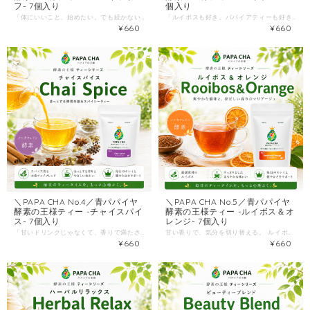
フ- 7個入り
個入り
「体にいいこと、始めたい。でも続かない。」 そんな人ほど、いちばん簡単なのは“飲み物”から。 食事を全部変えなくても、一日一杯なら、生活にスッと入ってきます。 ＼PAPA CHA No.2／酵素の王様ティー -パパイヤリーフ- 7個入り 宮崎県産の青パパイア“葉”を100%使用し、栽培期間中は農薬不使用。 さらに、ノンカフェインで、時間を選ばず楽しめるティーバッグのお茶です。 --こんな方におすすめ-- ・コーヒーや甘い飲み物を、そろそろ減らしたい ・夜にも安心して飲める“ノンカフェイン”を探している ・健康茶は気になるけど、クセが強いと続かない ・まずは少量から、習慣化できるか試したい --「葉」ならではの魅力-- この商品は、果実ではなく“葉”を使ったお茶。 香りは、グリーンパパイヤ葉茶ならではの自然な香りで、気分を切り替えたいときにも相性が良いタイプです。 お客様の声でも 「夜でも飲める」 「仕事の合間にマグカップで手軽」 「最初はクセを感じたが慣れるとおいしい」など、“続けられる理由”が語られています。 また、製造時の工夫で苦味を抑えて飲みやすく仕上げているのもポイント。 「健康茶は好きだけど、苦いのは苦手」という方の“最初の一歩”にも向いています。 --飲み方は簡単-- ティーバッグ1袋をマグカップに入れて、お湯を注ぎ、2~3分程度抽出。 濃さは、お湯の量や抽出時間で調整できます。 忙しい朝も、仕事中も、夜のリラックスタイムも、“準備がいらない”から続きます。 --商品情報-- 商品名：酵素の王様ティー -パパイヤリーフ- 原材料：青パパイア葉（宮崎県産） 内容量：1.5g × 7バッグ 保存方法：直射日光・高温多湿を避け常温。開封後はお早めに。 --まとめ買いのコツ-- まずは7包で「味」「香り」「続けやすさ」をチェック。 気に入ったら、他の定番（ティーやドレッシング等）と一緒にまとめて、9,800円以上で国内送料無料を狙うのがおすすめです。 “がんばる健康”じゃなくて、続く習慣を。 まずは今日から、マグカップ一杯のリセットを始めてみませんか。
「ルイボスも好き。パパイアティーも好き。」 そんな声から生まれたのが、＼ティーシリーズ第3弾／『パパイア薫るルイボスティー』です。 有機ルイボス（南アフリカ産）に、宮崎県産グリーンパパイヤをブレンド。 ふわっと広がる香りはどこか甘く、 ほっと一息つきたい時間にぴったりの“リラックスティー”に仕上げました。 --こんな方におすすめ-- ・夕方〜夜に、カフェインを避けつつ温かい飲み物が欲しい ・ルイボスは好きだけど、もう一段“気分が上がる香り”も欲しい ・甘い飲み物は控えたいけど、満足感はほしい ・家族で一緒に飲めるノンカフェインティーを探している --このお茶が選ばれる理由-- 1）ノンカフェインで、時間を選ばない ルイボスティーはカフェインを含まないハーブティーとして紹介されており、カフェインを控えたい方にも選びやすいのが魅力。夜のくつろぎタイムにも相性◎です。 2）“渋みが少なく飲みやすい”ルイボスに、パパイアの香りをプラス ルイボスは、他のお茶に比べてタンニンが低く、苦味・渋みが少ないと言われています。そこにパパイアティーの風味が重なって、毎日続けやすい味わいに。 3）素材をまっすぐに。添加物・お砂糖なし パパイアティーは宮崎県産グリーンパパイヤ100%の希少なお茶として案内され、さらにお砂糖や添加物は一切不使用。 “余計なものを足さない”から、日々の習慣にしやすい一杯です。 --おいしい飲み方-- 煮出し／お湯出し／水出し、どれでもOK。 中でもおすすめは、香りが立ちやすいお湯出しです。マグカップにティーバッグを1つ入れてお湯を注ぎ、しっかり抽出されるまで待つだけ。ホットでも、冷やしてアイスでも楽しめます。 --商品情報-- 原材料：有機ルイボス（南アフリカ共和国産）、青パパイア（宮崎県産） 内容量：1.5g × 7バッグ 保存方法：直射日光・高温多湿を避け常温保存（開封後はお早めに） “がんばる健康”じゃなくて、続くリラックス習慣を。 まずは7包、あなたの1週間に「香りのご褒美」を足してみてください。
¥660
¥660
＼PAPA CHA No.4／青パパイヤ
＼PAPA CHA No.5／青パパイヤ
酵素の王様ティー -チャイスパイ
酵素の王様ティー -ルイボス＆オ
ス- 7個入り
レンジ- 7個入り
「甘いドリンクじゃなくて、香りで満たされたい。」 「コーヒーは好きだけど、午後は気分を落ち着けたい。」 そんな日常に、“スパイスの深呼吸”みたいな一杯を。 ＼PAPA CHA No.4／酵素の王様ティー -チャイスパイス- 宮崎県産の青パパイヤティーをベースに、ジンジャー・シナモン・クローブ・ブラックペッパー・カルダモンを重ねた、香り高いチャイブレンドです。 このお茶の魅力は、まずふわっと立ち上がる芳醇な甘い香り。気持ちを切り替えたいとき、考えごとが多い日、ほっと一息つきたい夜にも、すっと寄り添ってくれます。 --こんな方におすすめ-- ・チャイやスパイスドリンクが好き（でも甘さ控えめで楽しみたい） ・仕事の合間に、気分を整える“香りの習慣”が欲しい ・食後やおやつタイムの飲み物を、ちょっと上質にしたい ・まずは7包で、自分に合うか試してみたい --選ばれる理由-- 1）宮崎県産・青パパイヤ100%という“土台の強さ” 青パパイヤ酵素ティーは、宮崎県産の青パパイヤを100%で仕上げた希少なお茶。さらに栽培期間中農薬不使用で大切に育てられています。 2）ジンジャー×スパイスで、チャイらしい満足感 「内側からポカポカ温まる」「巡りサポート」といったコンセプトで設計されたチャイブレンド。甘さでごまかさないのに、ちゃんと“飲んだ感”があります。 3）お湯でも、ミルクでも。アレンジで飽きない 基本はお湯でOK。さらに、温かいミルクや豆乳で抽出すると、香りがまろやかに広がって“ごほうび感”が一段上がります。 --おいしい飲み方-- ティーバッグ1袋を150ml程度のお湯に入れ、5分程度抽出してお召し上がりください。 ※濃いめが好きな方は、抽出時間を少し長めに。ミルク/豆乳抽出もおすすめです。 --商品情報-- 原材料：青パパイヤ（宮崎県産）、ジンジャー、シナモン、クローブ、ブラックペッパー、カルダモン 内容量：1.5g × 7バッグ 保存方法：直射日光・高温多湿を避け常温（開封後はお早めに） --配送について-- 送料を抑えるため、クリックポストでポスト投函。 受け取りの手間がないので、忙しい方にも便利です。 最後に “がんばる健康”より、続く気分を。 朝の目覚めに。おやつタイムに。食後の切り替えに。 あなたの1週間に、香りのチャイ習慣を追加してみませんか？
甘い香りで、気分を切り替える。 ルイボスのやさしさに、オレンジの爽やかさ。 そこへ、宮崎県産“青パパイヤ100%”の一杯。 「なんとなく甘いものに手が伸びる」 「コーヒーの後、もう一杯なにか飲みたい」 「夜はカフェインが気になるけど、満足感は欲しい」 そんな毎日におすすめしたいのが ＼PAPA CHA No.5／酵素の王様ティー -ルイボス＆オレンジ- ベースは、宮崎県産の青パパイヤ。 栽培期間中は農薬不使用で大切に育てた青パパイヤをお茶にしました。 さらに、人気の青パパイヤ酵素ティーに“新ブレンド”として、 ルイボス＆オレンジの香りをプラス。 --こんな方におすすめ-- ・仕事や家事の合間に、香りでリラックスしたい ・甘い飲み物は控えたいけど、満足感のある一杯が欲しい ・カフェインが気になる時間帯にも、飲み物を楽しみたい ・まずは7包でお試しして、習慣化できるか確かめたい --味わいのポイント-- このブレンドの主役は、シナモン＆ジンジャーの温かみと、オレンジピールの爽やかさ。 口に含むと、ふわっと甘い香りが立ち、後味はすっきり。 「芳醇な甘い香りがするリラックスティー」。 --飲むシーン-- おすすめのタイミングは、 目覚めの一杯／おやつタイムの一杯／食後の一杯。 “飲む理由”が生活の中に複数あると、自然と続きます。 まずは1週間、あなたの好きなタイミングを決めてみてください。 --おいしい飲み方-- ティーバッグ1袋を150ml程度のお湯に入れ、5分程度抽出してお召し上がりください。 ケトル等で煮出しもOK。濃さはお好みで調整できます。 --商品情報-- 原材料：青パパイヤ（宮崎県産）、ルイボス、オレンジピール、シナモン、ジンジャー、ステビア葉、香料 内容量：1.5g × 7バッグ 保存方法：直射日光・高温多湿を避け常温保存（開封後はお早めに） “がんばる健康”じゃなく、香りで整う習慣を。 まずは7包。あなたの一週間に、ルイボス＆オレンジのごほうび時間をどうぞ。
¥660
¥660