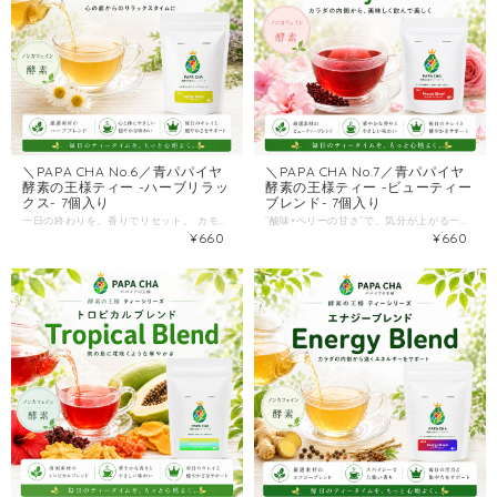
＼PAPA CHA No.6／青パパイヤ
＼PAPA CHA No.7／青パパイヤ
酵素の王様ティー -ハーブリラッ
酵素の王様ティー -ビューティー
クス- 7個入り
ブレンド- 7個入り
一日の終わりを、香りでリセット。 カモミール×レモングラスのやさしさに、ミントの清涼感。 “就寝前の心身ケア”に寄り添う、青パパイヤ酵素ティーのハーブブレンドです。 「夜、スマホや仕事の余韻で頭が休まらない」 「甘いものじゃなく、すっと切り替わる飲み物がほしい」 「深呼吸みたいに、気分が整う“香り”を探している」 そんな方におすすめしたいのが ＼PAPA CHA No.6／酵素の王様ティー -ハーブリラックス- ベースは、宮崎県産の青パパイヤ。 栽培期間中は農薬不使用で大切に育てた青パパイヤを使用した、希少なお茶です。 さらに今回は、人気の青パパイヤ酵素ティーに“新ブレンド”として、 香りでくつろぐハーブブレンドを重ねました。 --こんな方におすすめ-- ・就寝前、1日を気持ちよく締めくくりたい ・リラックスしたいけど、ぼんやりしすぎずスッキリも欲しい ・ハーブティーは好き。でも“飲みごたえ”もほしい ・まずは少量から試して、自分の習慣にできるか確かめたい --味と香りの設計-- このハーブブレンドは、カモミールやレモングラスなど“気持ちを落ち着かせる香り”を中心に、 リラックスタイムに合うよう設計。 そこへ、ミントとレモンバーベナの清涼感をアクセントに入れているので、 「ふぅ…」とほどけるのに、後味はすっきり。リラックスとリフレッシュを両立した一杯です。 さらに、青パパイヤ酵素ティーらしい芳醇な甘い香りも重なり、 甘いドリンクに頼りたくなる夜にも“満足感”を作ってくれます。 --飲み方-- ティーバッグ1袋を150ml程度のお湯に入れ、5分程度抽出してお召し上がりください。 ケトル等で煮出してもOK。濃さはお好みで調整できます。 --商品情報-- 原材料：青パパイヤ（宮崎県産）、カモミール、リンデン、レモングラス、ペパーミント、レモンバーベナ、ローズマリー 内容量：1.5g × 7バッグ 保存方法：直射日光・高温多湿を避け常温保存（開封後はお早めに） 夜の“締めの一杯”が変わると、明日の自分がちょっとラクになる。 まずは7包。あなたの1週間に、ハーブで整うリセット習慣をどうぞ。
“酸味×ベリーの甘さ”で、気分が上がる一杯。 宮崎県産・農薬不使用の青パパイヤで仕上げた、希少な酵素ティー。 そこでにハイビスカス×ベリーのブレンドで、毎日の「美」と「整う」をおいしく習慣化。 「健康茶って、続かない…」 その理由の多くは、味・香りが“義務”になるから。 でもこのブレンドは違います。 ＼PAPA CHA No.7／酵素の王様ティー -ビューティーブレンド- パパイア王子の人気シリーズに、“女性に人気の味”としてハイビスカス・ベリーの新ブレンドが登場しました。 しかもベースは、宮崎県産の青パパイヤ。 栽培期間中は農薬不使用で大切に育てた青パパイヤをお茶にした、シンプルでまっすぐな一杯です。 --こんな方におすすめ-- ・美容も健康も気になるけど、難しいことは続かない ・せっかくなら「おいしいお茶」で習慣化したい ・コーヒーや甘いドリンクを減らして、気分を切り替えたい ・ハイビスカスの酸味が好き／ベリー系の風味が好き --“また飲みたくなる”3つの理由-- 1）ハイビスカスの酸味×ベリーの甘さがクセになる 「ハイビスカスの酸味とベリーの甘さがクセになる、女性に人気の味わい」。 「健康のため」じゃなく、“おいしいから飲む”に変わります。 2）青パパイヤ＋エルダーベリーの“ブレンド設計” ベースの青パパイヤに、エルダーベリーをはじめとする素材を重ね、 体内環境を整えながら美味しく美をキープしたい気持ちに寄り添う設計です。 3）香りが甘くて、ほっとする 青パパイヤ酵素ティーは、芳醇な甘い香りがするリラックスティーとして紹介されています。 午後の切り替え、夜の自分時間にも相性◎。 --飲み方-- ティーバッグ1袋を150ml程度のお湯に入れ、5分程度抽出してお召し上がりください。 ケトルなどで煮出してもOK。濃さはお好みで調整できます。 --商品情報-- 原材料：青パパイヤ（宮崎県産）、ハイビスカス、エルダーベリー、ジュニパーベリー、ジンジャー、オレンジピール、ステビア葉、香料 内容量：1.5g × 7バッグ 保存方法：直射日光・高温多湿を避け常温。開封後はお早めに。 送料を抑えるため、クリックポスト（全国一律198円）でポスト投函。 受け取りの手間がありません。 “がんばる美容”より、続く一杯。 まずは7包。あなたの1週間に、ハイビスカス＆ベリーの“甘酸っぱいリセット”をどうぞ。
¥660
¥660