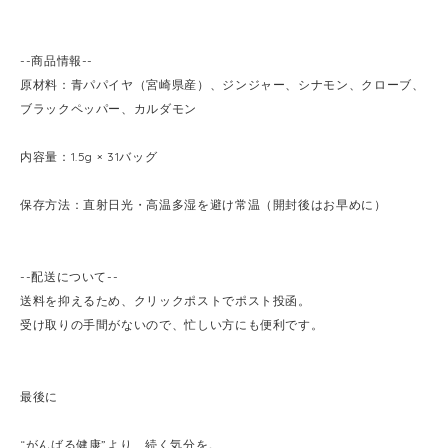
--商品情報--
原材料：青パパイヤ（宮崎県産）、ジンジャー、シナモン、クローブ、
ブラックペッパー、カルダモン
内容量：1.5g × 31バッグ
保存方法：直射日光・高温多湿を避け常温（開封後はお早めに）
--配送について--
送料を抑えるため、クリックポストでポスト投函。
受け取りの手間がないので、忙しい方にも便利です。
最後に
“がんばる健康”より、続く気分を。