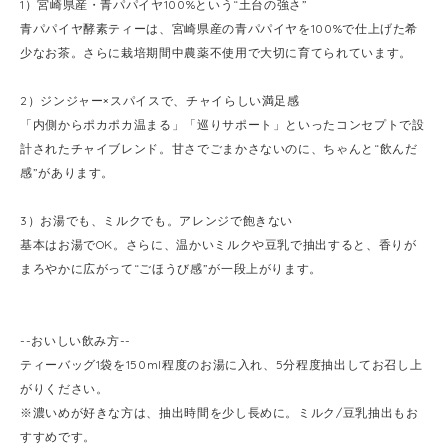
1）宮崎県産・青パパイヤ100%という“土台の強さ”
青パパイヤ酵素ティーは、宮崎県産の青パパイヤを100%で仕上げた希
少なお茶。さらに栽培期間中農薬不使用で大切に育てられています。
2）ジンジャー×スパイスで、チャイらしい満足感
「内側からポカポカ温まる」「巡りサポート」といったコンセプトで設
計されたチャイブレンド。甘さでごまかさないのに、ちゃんと“飲んだ
感”があります。
3）お湯でも、ミルクでも。アレンジで飽きない
基本はお湯でOK。さらに、温かいミルクや豆乳で抽出すると、香りが
まろやかに広がって“ごほうび感”が一段上がります。
--おいしい飲み方--
ティーバッグ1袋を150ml程度のお湯に入れ、5分程度抽出してお召し上
がりください。
※濃いめが好きな方は、抽出時間を少し長めに。ミルク/豆乳抽出もお
すすめです。