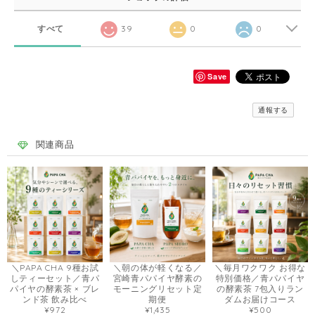
すべて
39
0
0
Save
通報する
関連商品
＼PAPA CHA 9種お試
＼朝の体が軽くなる／
＼毎月ワクワク お得な
しティーセット／青パ
宮崎青パパイヤ酵素の
特別価格／青パパイヤ
パイヤの酵素茶 × ブレ
モーニングリセット定
の酵素茶 7包入りラン
ンド茶 飲み比べ
期便
ダムお届けコース
¥972
¥1,435
¥500