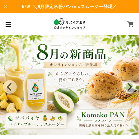
＼8月限定米粉パンandスムージー登場／