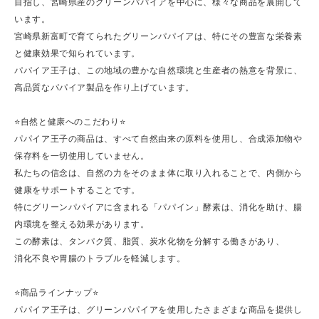
目指し、宮崎県産のグリーンパパイアを中心に、様々な商品を展開して
います。
宮崎県新富町で育てられたグリーンパパイアは、特にその豊富な栄養素
と健康効果で知られています。
パパイア王子は、この地域の豊かな自然環境と生産者の熱意を背景に、
高品質なパパイア製品を作り上げています。
⭐️自然と健康へのこだわり⭐️
パパイア王子の商品は、すべて自然由来の原料を使用し、合成添加物や
保存料を一切使用していません。
私たちの信念は、自然の力をそのまま体に取り入れることで、内側から
健康をサポートすることです。
特にグリーンパパイアに含まれる「パパイン」酵素は、消化を助け、腸
内環境を整える効果があります。
この酵素は、タンパク質、脂質、炭水化物を分解する働きがあり、
消化不良や胃腸のトラブルを軽減します。
⭐️商品ラインナップ⭐️
パパイア王子は、グリーンパパイアを使用したさまざまな商品を提供し