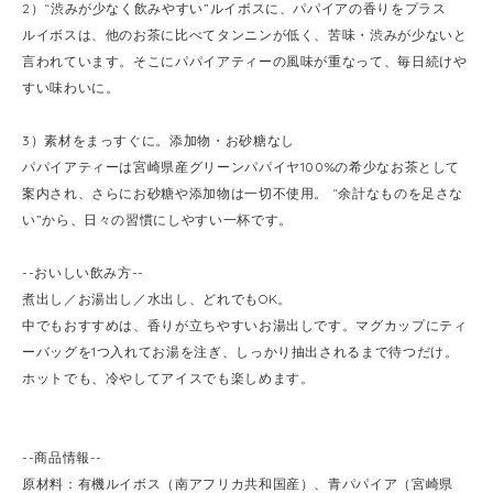
2）“渋みが少なく飲みやすい”ルイボスに、パパイアの香りをプラス
ルイボスは、他のお茶に比べてタンニンが低く、苦味・渋みが少ないと
言われています。そこにパパイアティーの風味が重なって、毎日続けや
すい味わいに。
3）素材をまっすぐに。添加物・お砂糖なし
パパイアティーは宮崎県産グリーンパパイヤ100%の希少なお茶として
案内され、さらにお砂糖や添加物は一切不使用。 “余計なものを足さな
い”から、日々の習慣にしやすい一杯です。
--おいしい飲み方--
煮出し／お湯出し／水出し、どれでもOK。
中でもおすすめは、香りが立ちやすいお湯出しです。マグカップにティ
ーバッグを1つ入れてお湯を注ぎ、しっかり抽出されるまで待つだけ。
ホットでも、冷やしてアイスでも楽しめます。
--商品情報--
原材料：有機ルイボス（南アフリカ共和国産）、青パパイア（宮崎県