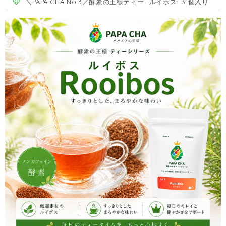
＼PAPA CHA No.3／酵素の王様ティー -ルイボス- 31個入り