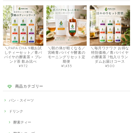
＼PAPA CHA 9種お試
＼朝の体が軽くなる／
＼毎月ワクワク お得な
しティーセット／青パ
宮崎青パパイヤ酵素の
特別価格／青パパイヤ
パイヤの酵素茶 × ブレ
モーニングリセット定
の酵素茶 7包入りラン
ンド茶 飲み比べ
期便
ダムお届けコース
¥972
¥1,435
¥500
商品カテゴリー
パン・スイーツ
ドリンク
酵素ティー