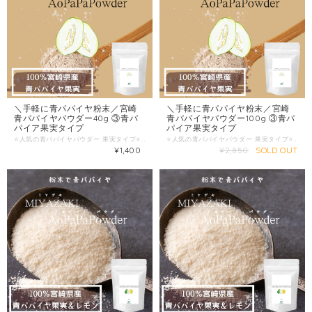
＼手軽に青パパイヤ粉末／宮崎
＼手軽に青パパイヤ粉末／宮崎
青パパイヤパウダー40g ③青パ
青パパイヤパウダー100g ③青パ
パイア果実タイプ
パイア果実タイプ
⭐️人気の青パパイヤパウダー 果実タイプ⭐️ ポスト便でお届けします！ ✅ 忙しい毎日の中で健康管理をしたい方へ ・「食生活が乱れがち…」そんなときは、手軽に栄養を補えるアイテムがあると心強いもの ・おすすめは「青パパイヤパウダー」 ・青パパイヤを厳選して洗浄・乾燥し、低温加工で栄養をぎゅっと閉じ込めました！ ✅ 青パパイヤの魅力 ・完熟前に収穫するため、パパイン酵素・ビタミン・ミネラルなどを豊富に含有 ・食事だけでは摂りきれない栄養を手軽にプラスできる ・疲れが出やすいときや季節の変わり目など、体調が気になるときにもおすすめ ✅ 料理やドリンクとの相性◎ ・ヨーグルト・スムージー・ジュースなどに混ぜるだけ ・青パパイヤ独特の爽やかな風味が、味をじゃましにくい ・蜂蜜や豆乳と合わせると、ほんのり甘くヘルシーなドリンクに ✅ いつでもどこでも取り入れやすい ・スポーツやジョギング後の栄養補給にもおすすめ ・旅行や出張先での食事が偏りがちなときにもさっと使える ・水やお茶があれば、簡単に溶かして栄養チャージ ✅ 小さな習慣が大きな変化をもたらします ・毎日少しずつ摂り入れることで、体の内側からサポート ・続けるほどに体が軽やかになる感覚を実感 ・「忙しい中でも健康をあきらめたくない」という方にぴったり ✅原材料名：青パパイア（宮崎県産） ✅内容量：40g ✅保存方法：直射日光、高温多湿を避け、常温で保存してください。開封後はお早めにお召し上がりください。 〜発送方法〜 クリックポストにてお届け（ポストへの直接投函で受取りの手間なし） ご注文はこちらから！ ↓↓↓↓↓↓↓↓↓↓↓ ぜひこの機会に お気に入りのパパイア王子商品を見つけてください！
⭐️人気の青パパイヤパウダー 果実タイプ⭐️ ポスト便でお届けします！ ✅ 忙しい毎日の中で健康管理をしたい方へ ・「食生活が乱れがち…」そんなときは、手軽に栄養を補えるアイテムがあると心強いもの ・おすすめは「青パパイヤパウダー」 ・青パパイヤを厳選して洗浄・乾燥し、低温加工で栄養をぎゅっと閉じ込めました！ ✅ 青パパイヤの魅力 ・完熟前に収穫するため、パパイン酵素・ビタミン・ミネラルなどを豊富に含有 ・食事だけでは摂りきれない栄養を手軽にプラスできる ・疲れが出やすいときや季節の変わり目など、体調が気になるときにもおすすめ ✅ 料理やドリンクとの相性◎ ・ヨーグルト・スムージー・ジュースなどに混ぜるだけ ・青パパイヤ独特の爽やかな風味が、味をじゃましにくい ・蜂蜜や豆乳と合わせると、ほんのり甘くヘルシーなドリンクに ✅ いつでもどこでも取り入れやすい ・スポーツやジョギング後の栄養補給にもおすすめ ・旅行や出張先での食事が偏りがちなときにもさっと使える ・水やお茶があれば、簡単に溶かして栄養チャージ ✅ 小さな習慣が大きな変化をもたらします ・毎日少しずつ摂り入れることで、体の内側からサポート ・続けるほどに体が軽やかになる感覚を実感 ・「忙しい中でも健康をあきらめたくない」という方にぴったり ✅原材料名：青パパイア（宮崎県産） ✅内容量：100g ✅保存方法：直射日光、高温多湿を避け、常温で保存してください。開封後はお早めにお召し上がりください。 〜発送方法〜 クリックポストにてお届け（ポストへの直接投函で受取りの手間なし） ご注文はこちらから！ ↓↓↓↓↓↓↓↓↓↓↓ ぜひこの機会に お気に入りのパパイア王子商品を見つけてください！
¥1,400
¥2,850
SOLD OUT