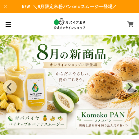
＼8月限定米粉パンandスムージー登場／