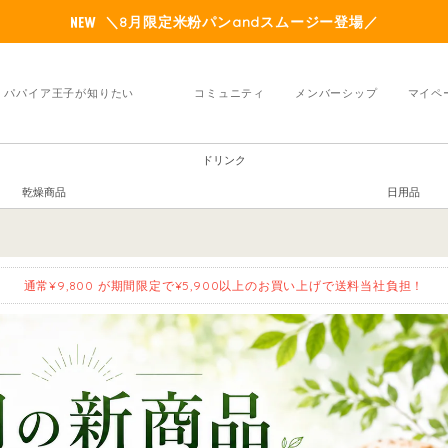
＼8月限定米粉パンandスムージー登場／
パパイア王子が知りたい
コミュニティ
メンバーシップ
マイペ
ドリンク
乾燥商品
日用品
通常¥9,800 が期間限定で¥5,900以上のお買い上げで送料当社負担！