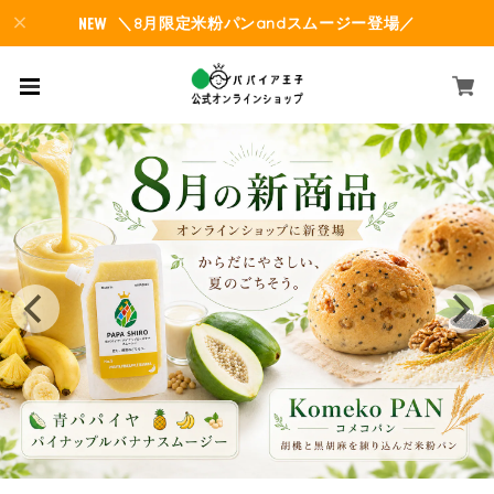
＼8月限定米粉パンandスムージー登場／