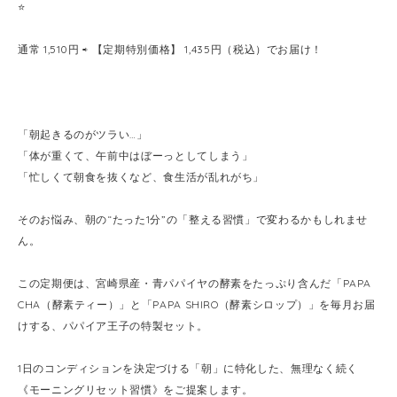
⭐️
通常 1,510円 ⇨ 【定期特別価格】 1,435円（税込）でお届け！
「朝起きるのがツラい…」
「体が重くて、午前中はぼーっとしてしまう」
「忙しくて朝食を抜くなど、食生活が乱れがち」
そのお悩み、朝の“たった1分”の「整える習慣」で変わるかもしれませ
ん。
この定期便は、宮崎県産・青パパイヤの酵素をたっぷり含んだ「PAPA
CHA（酵素ティー）」と「PAPA SHIRO（酵素シロップ）」を毎月お届
けする、パパイア王子の特製セット。
1日のコンディションを決定づける「朝」に特化した、無理なく続く
《モーニングリセット習慣》をご提案します。