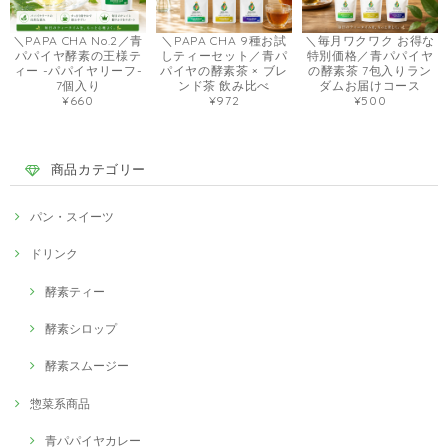
＼PAPA CHA No.2／青
＼PAPA CHA 9種お試
＼毎月ワクワク お得な
パパイヤ酵素の王様テ
しティーセット／青パ
特別価格／青パパイヤ
ィー -パパイヤリーフ-
パイヤの酵素茶 × ブレ
の酵素茶 7包入りラン
7個入り
ンド茶 飲み比べ
ダムお届けコース
¥660
¥972
¥500
商品カテゴリー
パン・スイーツ
ドリンク
酵素ティー
酵素シロップ
酵素スムージー
惣菜系商品
青パパイヤカレー