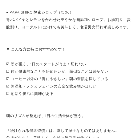
● PAPA SHIRO 酵素シロップ（150g）
青パパイヤとレモンを合わせた爽やかな無添加シロップ。お湯割り、炭
酸割り、ヨーグルトにかけても美味しく、老若男女問わず楽しめます。
▼ こんな方に特におすすめです！
☑ 朝が重く、1日のスタートがうまく切れない
☑ 何か健康的なことを始めたいが、面倒なことは続かない
☑ コーヒー以外の「胃にやさしい」朝の習慣を探している
☑ 無添加・ノンカフェインの安全な飲み物がほしい
☑ 朝活や腸活に興味がある
朝のリズムが整えば、1日の生活全体が整う。
「続けられる健康習慣」は、決して派手なものではありません。
負担が少なく、美味しく、自然と毎日手が伸びること。