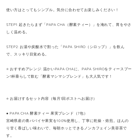
使い方はとってもシンプル。気分に合わせてお楽しみください！
STEP1: 起きたらまず「PAPA CHA（酵素ティー）」を淹れて、胃をやさ
しく温める。
STEP2: お湯や炭酸水で割った「PAPA SHIRO（シロップ）」を飲ん
で、スッキリ目覚める。
⭐️ おすすめアレンジ: 温かいPAPA CHAに、PAPA SHIROをティースプー
ン1杯垂らして飲む「酵素マシマシブレンド」も大人気です！
⭐️ お届けするセット内容（毎月1回ポストへお届け）
● PAPA CHA 酵素ティー 果実ブレンド（7包）
宮崎県産の青パパイヤ果実を100%使用し、丁寧に乾燥・焙煎。ほんの
り甘く香ばしい味わいで、毎朝ホッとできるノンカフェイン美容茶で
す。