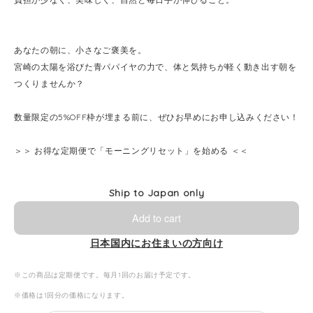
あなたの朝に、小さなご褒美を。
宮崎の太陽を浴びた青パパイヤの力で、体と気持ちが軽く動き出す朝を
つくりませんか？
数量限定の5%OFF枠が埋まる前に、ぜひお早めにお申し込みください！
＞＞ お得な定期便で「モーニングリセット」を始める ＜＜
Ship to Japan only
Add to cart
日本国内にお住まいの方向け
※この商品は定期便です。毎月1回のお届け予定です。
※価格は1回分の価格になります。