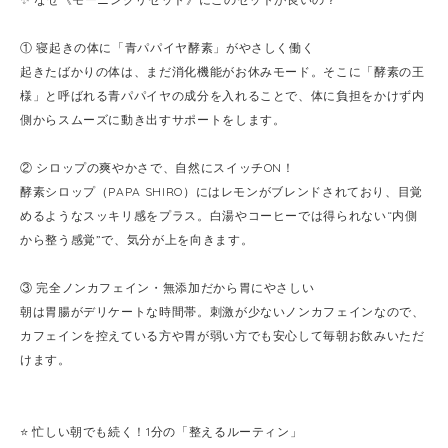
① 寝起きの体に「青パパイヤ酵素」がやさしく働く
起きたばかりの体は、まだ消化機能がお休みモード。そこに「酵素の王
様」と呼ばれる青パパイヤの成分を入れることで、体に負担をかけず内
側からスムーズに動き出すサポートをします。
② シロップの爽やかさで、自然にスイッチON！
酵素シロップ（PAPA SHIRO）にはレモンがブレンドされており、目覚
めるようなスッキリ感をプラス。白湯やコーヒーでは得られない“内側
から整う感覚”で、気分が上を向きます。
③ 完全ノンカフェイン・無添加だから胃にやさしい
朝は胃腸がデリケートな時間帯。刺激が少ないノンカフェインなので、
カフェインを控えている方や胃が弱い方でも安心して毎朝お飲みいただ
けます。
⭐️ 忙しい朝でも続く！1分の「整えるルーティン」