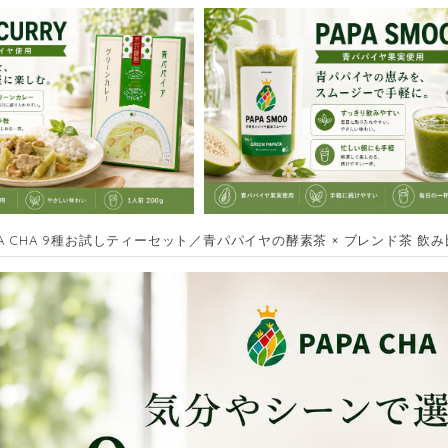
PA CHA 9種お試しティーセット／青パパイヤの酵素茶 × ブレンド茶 飲