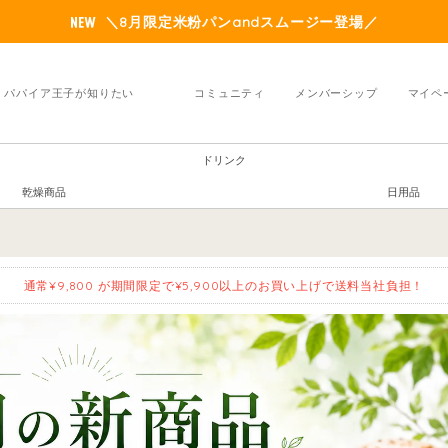
＼8月限定米粉パンandスムージー登場／
パパイア王子が知りたい
コミュニティ
メンバーシップ
マイペ
ドリンク
乾燥商品
日用品
通常¥9,800 が期間限定で¥5,900以上のお買い上げで送料当社負担！