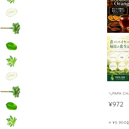
＼PAPA 
¥972
⭐️ ¥5,