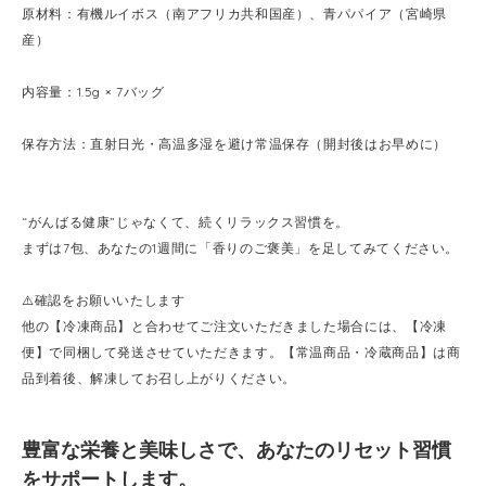
原材料：有機ルイボス（南アフリカ共和国産）、青パパイア（宮崎県
産）
内容量：1.5g × 7バッグ
保存方法：直射日光・高温多湿を避け常温保存（開封後はお早めに）
“がんばる健康”じゃなくて、続くリラックス習慣を。
まずは7包、あなたの1週間に「香りのご褒美」を足してみてください。
⚠️確認をお願いいたします
他の【冷凍商品】と合わせてご注文いただきました場合には、【冷凍
便】で同梱して発送させていただきます。【常温商品・冷蔵商品】は商
品到着後、解凍してお召し上がりください。
豊富な栄養と美味しさで、あなたのリセット習慣
をサポートします。