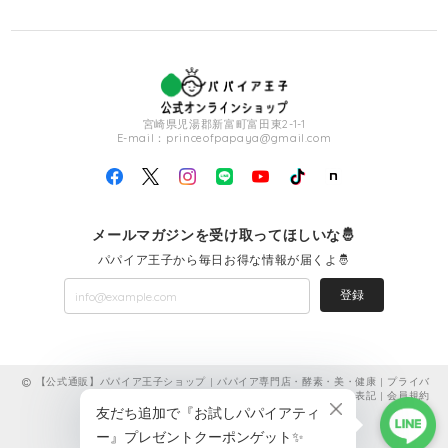
宮崎県児湯郡新富町富田東2-1-1
E-mail：
princeofpapaya@gmail.com
メールマガジンを受け取ってほしいな🤴
パパイア王子から毎日お得な情報が届くよ🤴
登録
【公式通販】パパイア王子ショップ | パパイア専門店・酵素・美・健康 |
プライバ
シーポリシー
|
特定商取引法に基づく表記
|
会員規約
ショップに質問する