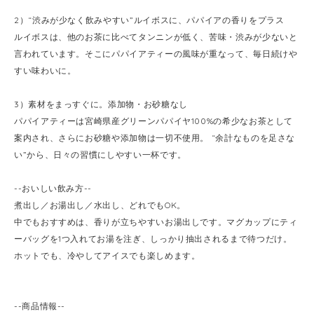
2）“渋みが少なく飲みやすい”ルイボスに、パパイアの香りをプラス
ルイボスは、他のお茶に比べてタンニンが低く、苦味・渋みが少ないと
言われています。そこにパパイアティーの風味が重なって、毎日続けや
すい味わいに。
3）素材をまっすぐに。添加物・お砂糖なし
パパイアティーは宮崎県産グリーンパパイヤ100%の希少なお茶として
案内され、さらにお砂糖や添加物は一切不使用。 “余計なものを足さな
い”から、日々の習慣にしやすい一杯です。
--おいしい飲み方--
煮出し／お湯出し／水出し、どれでもOK。
中でもおすすめは、香りが立ちやすいお湯出しです。マグカップにティ
ーバッグを1つ入れてお湯を注ぎ、しっかり抽出されるまで待つだけ。
ホットでも、冷やしてアイスでも楽しめます。
--商品情報--