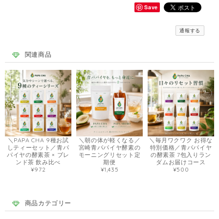
Save
通報する
関連商品
＼PAPA CHA 9種お試
＼朝の体が軽くなる／
＼毎月ワクワク お得な
しティーセット／青パ
宮崎青パパイヤ酵素の
特別価格／青パパイヤ
パイヤの酵素茶 × ブレ
モーニングリセット定
の酵素茶 7包入りラン
ンド茶 飲み比べ
期便
ダムお届けコース
¥972
¥1,435
¥500
商品カテゴリー