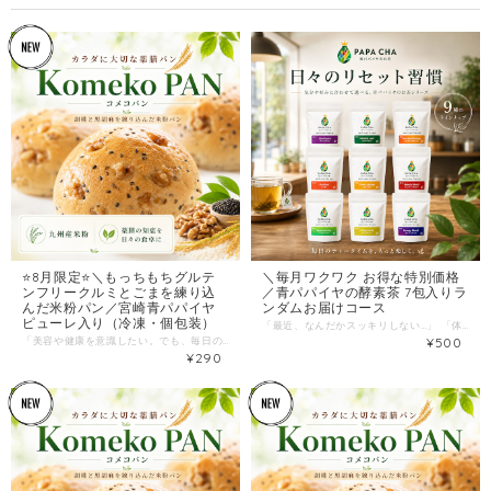
⭐️8月限定⭐️＼もっちもちグルテ
＼毎月ワクワク お得な特別価格
ンフリークルミとごまを練り込
／青パパイヤの酵素茶 7包入りラ
んだ米粉パン／宮崎青パパイヤ
ンダムお届けコース
ピューレ入り（冷凍・個包装）
「最近、なんだかスッキリしない…」 「体に良いことを始めたいけど、続かない…」 そんなお悩み、ありませんか？ 毎日の健康習慣は、できるだけ“自然でやさしいもの”がいい。 けれど同時に、“お財布にやさしく続けやすい”ことも大切です。 その両方を叶えるためにパパイア王子が作ったのが、 「PAPA CHAシリーズ 7包入り ランダム定期便」です！ 宮崎県産・青パパイヤの「生きた酵素」がやさしく体を整え、ハーブティーとして美味しく飲めるPAPA CHA。 毎月1回、ランダムで1袋（7包）をポストにお届けします。 しかも、価格はワンコインの500円（税込）！ まずはここから、あなたの“リセット習慣”を始めませんか？ ⭐️SNSやレビューでも話題！お客様の嬉しい声 ★★★★★ 「翌朝のスッキリ感に驚き！」（30代女性） 「青パパイヤのお茶は初めてでしたが、クセがなくて美味しい！夜寝る前に飲むと、翌朝の調子が全然違います。ノンカフェインなのも嬉しいです。」 ★★★★★ 「500円だから気軽に始められました」（40代女性） 「いきなり高い健康茶を買うのは抵抗がありましたが、ワンコインなら！とお試し。毎月違う味が届くので、次はどれかな〜とポストを開けるのが楽しみです。」 ★★★★★ 「美味しくて無理なく続けられる」（50代女性） 「酵素は摂りたいけどサプリは苦手。このお茶はハーブティーとして本当に美味しいので、毎日のリラックスタイムに欠かせなくなりました。」 ⭐️なぜ「500円」で提供できるの？ 私たちパパイア王子は、宮崎県の農家さんとともに、青パパイヤの生産から加工、研究開発までを一貫して行っています。 生産者からの直接お届けによるマージンカット 環境にも配慮したシンプルなパッケージ これらを徹底し、 「まずは青パパイヤ酵素の素晴らしさを体感してほしい」 「健康習慣の第一歩を踏み出してほしい」という強い想いから、 限界価格の500円を実現しました。 「まずは飲んでみたい」 「いきなり高い定期便は不安…」 そんな方にこそ試していただきたい、完全に“入口特化”のスペシャル定期便です。 ⭐️毎月ワクワク！9種類のフレーバーからランダムでお届け 「酵素の王様」と呼ばれる青パパイヤをベースにした、こだわりの9種のブレンド。 毎月どれが届くかはお楽しみです！ ① グリーンパパイア / Green PAPAYA 宮崎県産青パパイヤ果実を100%使用した原点の美容茶。自然な甘みと芳醇な香りで、就寝前にも安心のノンカフェイン。ビタミンCや食物繊維も豊富です。 ② パパイアリーフ / PAPAYA Leaf 栽培期間中農薬不使用の宮崎産青パパイヤの葉を贅沢に使用。ポリフェノール豊富で免疫・美容ケアに。独自の製法で苦味を抑え、香ばしくまろやかです。 ③ ルイボス / Rooibos 南アフリカ産ルイボスと青パパイヤのブレンド。ノンカフェインで夜も安心。ほのかな甘みとすっきりした味わいで、家族みんなの健康サポートに。 ④ チャイスパイス / Chai Spice ジンジャー、シナモンなど数種のスパイスを配合。身体の芯からぽかぽかと温まり、巡りをサポート。ミルクや豆乳で本格チャイラテ風にも。 ⑤ ルイボス＆オレンジ / Rooibos&Orange ルイボスにスパイスとオレンジピールをブレンド。爽やかな酸味とシナモンの甘みが調和し、リフレッシュに最適。妊娠中の方やお子様にも大好評です。 ⑥ ハーブリラックス / Herbal Relax カモミールやペパーミントなど、リラクゼーション向けハーブをブレンド。心身を落ち着かせる穏やかな香りで、就寝前のナイトルーティンにぴったり。 ⑦ ビューティーブレンド / Beauty Blend ハイビスカスやベリー系を合わせた華やかなフルーツ＆ハーブティー。程よい酸味と甘みがクセになる、内側からのキレイを応援する女性に人気のブレンドです。 ⑧ トロピカルブレンド / Tropical Blend パイナップルやマンゴーなど南国フルーツをミックス。トロピカルな甘みと爽やかな酸味で、美容と元気をサポート。リフレッシュしたい午後に最適です。 ⑨ エナジーブレンド / Energy Blend 高麗人参、ジンジャーなど活力を引き出す素材を配合。スパイシーな風味で朝や仕事の合間に。カフェインに頼らず自然に元気をチャージ！ ⭐️7包入りだから、まずは「1週間の整える習慣」を 7包＝1日1包で、ちょうど1週間分。 まずは“7日間チャレンジ”として、毎日飲んでみてください。 ⭐️朝の白湯代わりに（腸活のスタートに） ⭐️ランチ後のリフレッシュ・リセットに ⭐️夜のホッと一息、リラックスタイムに ▼ こんな方にぴったりです！ ☑ 健康・美容習慣を無理なく始めたい ☑ 「酵素」や「腸活」に興味がある ☑ 飽きずに楽しく続けたい ☑ いきなり高いお茶を買うのは不安 ☑ 自分のペースで体を“整える”習慣を作りたい 初めての方のお試しとしてはもちろん、 ご愛用者様が“サブ用”として申し込まれることも多い大人気商品です。 月に1度、ポストに届く小さな「整えるギフト」。 ワンコインで手に入る、体にも心にもやさしい1週間の酵素ティー習慣。 宮崎の太陽をたっぷり浴びた青パパイヤの恵みを、どうぞ気軽に楽しんでください！ ＞＞ 今すぐ500円で「PAPA CHA」定期便を始める！ ＜＜
「美容や健康を意識したい。でも、毎日の食事は美味しく手軽なものがいい。」 「年齢とともに感じるちょっとした変化。食卓から優しくケアできたら…」 そんな日々に、冷凍庫からサッと取り出せる“お守りパン”に、 カラダにうれしい薬膳テイストが加わりました。 パパイア王子のグルテンフリー米粉パンで作った、 特製の「胡桃と黒胡麻を練り込んだ米粉パン」です。 九州産米粉と宮崎県産青パパイアのピューレを練り込んだもっちもちの生地に、 香ばしい胡桃と黒胡麻をたっぷりと散りばめました。 「薬膳の知恵を日々の食卓に」をコンセプトにした、美味しく整える自信作です。 --こんな方におすすめ-- ・エイジングケアや美容を日々の食事から無理なく意識したい ・手軽に美味しく「薬膳」の知恵を取り入れたい ・香ばしくて、噛みごたえのあるパンが好き ・グルテンが気になっていて、米粉パンを選びたい --この米粉パンの“うれしいポイント”-- 1）薬膳が教える“エイジングケアの黄金ペア” 胡桃と黒胡麻の組み合わせは、薬膳の世界では潤いを与えて生命力を養う「黄金ペア」として知られています。年齢とともに気になる肌や髪の乾燥を内側からサポートし、からだのベースを整えてくれる心強い味方です。 2）もっちもち生地×ザクザク食感のやみつきバランス 米粉ならではの「もっちり感」に、ローストした胡桃のザクザクとした歯ごたえと、黒胡麻のプチプチ弾ける香ばしさが絶妙なアクセント。噛めば噛むほどに、素材が持つ奥深い甘みと風味が口いっぱいに広がります。 3）宮崎県産青パパイアピューレ入り ベースとなる生地には、パパイア王子こだわりの青パパイアピューレを練り込んでいます。青パパイアが消化をやさしくサポートしてくれるため、栄養価が高くリッチな脂質を持つ胡桃と合わせても胃腸に負担をかけにくい、からだ想いの完璧なバランスに仕上がっています。 4）個包装 × 冷凍便でお届け 1つずつ個包装で届くから、食べたい分だけ解凍OK。 「明日の朝はこれがある！」と、忙しい日々の心強いストックになります。 --食べ方-- ・レンジで600W／40〜60秒で温めて解凍 ・少し温めた後、トースターで軽く表面を焼くと、胡桃と胡麻の香ばしさがさらに際立ちます！ ・ほんのり自然な甘みなので、そのままおやつとしてはもちろん、スープやサラダと合わせる「お食事パン」としても大変おすすめです。 --商品詳細-- 商品名：胡桃と黒胡麻の米粉パン 内容量：1個 原材料：米粉（九州産）、青パパイアピューレ（宮崎県産）、きび砂糖、胡桃、太白ごま油、黒ごま、サイリウム、イースト、塩 （※サイリウム：オオバコの種子を粉末化した食物繊維） 保存方法：要冷凍（-10℃以下）／開封後はお早めにお召し上がりください 賞味期限：冷凍保存で製造から2ヶ月 --まとめ買いの小さなコツ-- 「薬膳」と聞くと少し難しく感じるかもしれませんが、このパンは“いつもの美味しい食事”として楽しめるのが最大の魅力です。 朝食用・スープのお供用・小腹が空いた時用にストックしておくと、無理なく美味しくカラダを整える習慣が自然と続きます。 「美味しく食べて、キレイを育てたい」 そんなあなたの冷凍庫に、この“香ばしい薬膳もっちりパン”をどうぞ。 ※他の常温・冷蔵商品と合わせてご注文いただきました場合には、冷凍便にてまとめて発送をさせていただきます。ご理解のほどよろしくお願い致します。
¥500
¥290