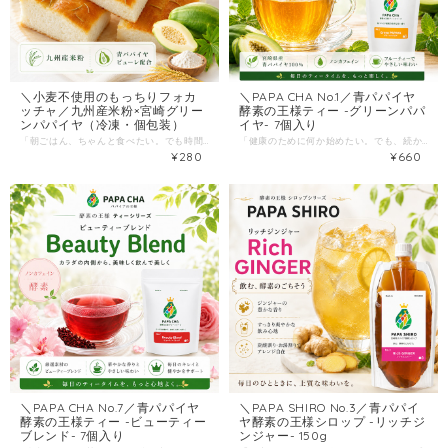
＼小麦不使用のもっちりフォカ
＼PAPA CHA No.1／青パパイヤ
ッチャ／九州産米粉×宮崎グリー
酵素の王様ティー -グリーンパパ
ンパパイヤ（冷凍・個包装）
イヤ- 7個入り
「朝ごはん、ちゃんと食べたい。でも時間がない。」 「小腹が空いた時、甘いパンじゃなくて“しょっぱい系”が欲しい。」 そんな日に、冷凍庫からサッと取り出せる小さなごほうびを作りました。 パパイア王子のグルテンフリーパン第2弾。 宮崎県産グリーンパパイヤのピューレを生地に練り込み、九州産米粉をベースに焼き上げた、 もっちり食感の米粉フォカッチャです。 ローズマリーがふわっと香り、食事にも合う“万能パン”。 --こんな方におすすめ-- ・パンが好きで、朝食やおやつによく食べる ・グルテン（小麦）が気になっていて、米粉パンを選びたい ・忙しい日々でも、冷凍庫に“すぐ食べられるもの”を置いておきたい ・甘いパンより、食事に合わせやすいパンが欲しい --このフォカッチャの「推しポイント」-- 1）もっちりなのに、食べやすい 米粉ならではのもっちり感で、ひと口サイズでも満足感。 グリーンパパイヤの風味は強くないので、普段パンを食べる感覚でおいしく召し上がれます。 2）冷凍×個包装＝“迷わないストック” 1つずつ個包装でお届け。食べたい分だけ解凍できるので、 「朝がバタバタ」「買い置きが切れる」問題をまとめて解決します。 3）使い方が広い（朝食/ランチ/おつまみ） そのままでもOK。スープやサラダ、チーズやオリーブオイルとも相性◎。 “甘くないパン”を冷凍庫に常備しておくと、食事の組み立てが一気にラクになります。 --おいしい食べ方（かんたん）-- ・解凍してそのまま ・レンジ 600Wで40〜60秒温めて解凍（もっちり感が引き立ちます） --おすすめアレンジ-- ・オリーブオイル＋岩塩でシンプルに ・チーズをのせて追いレンチン ・サンド風にして、ハムやサラダを挟む （※5cm角程度なので、ちょこちょこ食べにも◎） --商品詳細-- 商品名：グリーンパパイアピューレ入り米粉パン（フォカッチャ） 内容量：5cm四方程度/個 原材料：米粉（九州産）、青パパイアピューレ（宮崎県産）、オリーブオイル、砂糖、岩塩、イースト、ローズマリー 保存方法：冷凍保存（-10℃以下）／開封後はお早めに 賞味期限：冷凍保存で製造から2ヶ月 配送：冷凍便（他商品と一緒の購入時は同梱発送） 最後に “がんばる健康”じゃなくて、続く食習慣を。 冷凍庫にこのフォカッチャがあるだけで、朝も間食も、ちょっと整います。 ぜひ一度、もっちり食感を試してください。
「健康のために何か始めたい。でも、続かない。」 そんな人ほど、“まずは飲み物”から変えるのがいちばん簡単。 ＼PAPA CHA No.1／酵素の王様ティー -グリーンパパイヤ- 7個入り 宮崎県産のグリーンパパイヤを100%使用し、ノンカフェイン・添加物や化学調味料不使用で仕上げた、毎日に寄り添う「やさしいお茶」です。 --こんな方におすすめ-- ・食生活が乱れがちで、まずは“1日1杯”の習慣を作りたい ・コーヒーや甘いドリンクを減らしたい（でも我慢はしたくない） ・夜にも安心して飲める、ノンカフェインのお茶を探している ・はじめての青パパイヤ、まずは少量から試したい --選ばれる理由は、シンプルです-- 1）原材料は「青パパイヤ（宮崎県産）」だけ ティーバッグの中身は、宮崎県産の青パパイヤ。余計なものを足さず、素材で勝負しています。 2）香りが意外と“甘い” このお茶の特徴は、商品ページでも紹介されている 「べっこう飴のような甘い香り」。 いわゆる青臭さが強いタイプではなく、ほっと一息つける香り設計です。 3）ノンカフェインで、時間を選ばない 朝のスタートにも、仕事中の気分転換にも、夜のリラックスタイムにも。 ノンカフェインだから、生活にスッと入り込みます。 --おいしい飲み方（失敗しないコツ）-- この酵素ティーは、煮出し／お湯出し／水出しどれでもOK。 中でもおすすめは お湯出しです。マグカップにティーバッグを入れて熱湯を注ぎ、抽出されるまで待つだけ。アイスティーとしても楽しめます。 --おすすめの飲むタイミング例-- 朝：まず1杯（習慣化しやすい） 食後：口の中をさっぱり切り替えたい時 夜：甘い香りでほっとしたい時（ノンカフェイン） --商品情報-- 商品名：酵素の王様ティー -グリーンパパイヤ- 7個入り 原材料：青パパイア（宮崎県産） 内容量：1.5g × 7バッグ 保存：直射日光・高温多湿を避け常温。開封後はお早めに。 --配送（買いやすさも大事）-- 送料を抑えるため、クリックポスト（全国一律198円）でポスト投函。 受け取り待ちが要らないのは、地味にうれしいポイントです。 最後に “続く健康”は、派手なことより 毎日の小さな選択から。 まずは7包、1週間だけ。あなたの生活に合うか、気軽に試してみてください。
¥280
¥660
＼PAPA CHA No.7／青パパイヤ
＼PAPA SHIRO No.3／青パパイ
酵素の王様ティー -ビューティー
ヤ酵素の王様シロップ -リッチジ
ブレンド- 7個入り
ンジャー- 150g