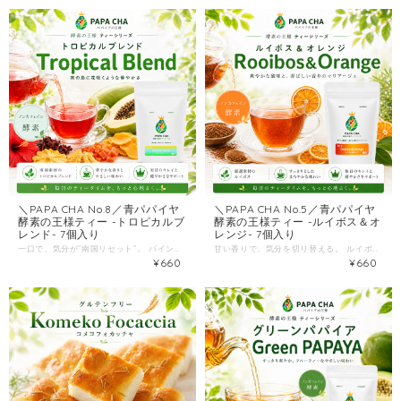
＼PAPA CHA No.8／青パパイヤ
＼PAPA CHA No.5／青パパイヤ
酵素の王様ティー -トロピカルブ
酵素の王様ティー -ルイボス＆オ
レンド- 7個入り
レンジ- 7個入り
一口で、気分が“南国リセット”。 パイン＆マンゴーのジューシーな香り × ハイビスカスの爽やか酸味。 宮崎県産・青パパイヤの酵素ティーに、トロピカルブレンドが登場。 「健康茶って、正直つづかない…」 それは多くの場合、味が“がんばり”になるから。 でもこのお茶は、まず香りが違います。 ふわっと広がるフルーツの香りで、飲む前から気分が軽くなる。 そんな明るい一杯を目指しました。 ＼PAPA CHA No.8／酵素の王様ティー -トロピカルブレンド ベースは、宮崎県産の青パパイヤ。 栽培期間中は農薬不使用で大切に育てた青パパイヤを、そのままお茶に仕上げた“素材勝負”のリラックスティーです。 今回は、人気の青パパイヤ酵素ティーに新ブレンドとして、南国フルーツの香りを重ねました。 --こんな方におすすめ-- ・午後の眠気・だるさ前に、気分転換できる飲み物がほしい ・甘いジュースは控えたいけど、香りで満足感はほしい ・暑い季節に、すっきり飲める“爽やか系”のお茶を探している ・青パパイヤのお茶を、まずは7包からお試ししたい --味わいのポイント（“また飲みたくなる理由”）-- このトロピカルブレンドは、 パインやマンゴーの南国フルーツの香りに、ハイビスカスのさっぱりした酸味を合わせた設計。 飲み口は軽やかで、後味はすっきり。 「気分転換したい午後や暑い季節にぴったり」。 さらに、ドライフルーツ（パイン／パパイヤ／マンゴー）をブレンドし、 香りの立ち上がりをよりジューシーに。 “おいしいから続く”に寄せた一杯です。 --飲み方（失敗しない）-- ティーバッグ1袋を150ml程度のお湯に入れて、5分程度抽出。 ケトルなどで煮出しても美味しく、濃さはお好みで調整できます。 --商品情報-- 原材料：青パパイヤ（宮崎県産）、ドライパイン、ドライパパイヤ、ドライマンゴー、ハイビスカス、香料 内容量：1.5g × 7バッグ 保存方法：直射日光・高温多湿を避け常温保存。開封後はお早めに。 “がんばる健康”より、香りで続くリセット習慣。 まずは7包、あなたの毎日に「トロピカルな気分転換」を入れてみてください。
甘い香りで、気分を切り替える。 ルイボスのやさしさに、オレンジの爽やかさ。 そこへ、宮崎県産“青パパイヤ100%”の一杯。 「なんとなく甘いものに手が伸びる」 「コーヒーの後、もう一杯なにか飲みたい」 「夜はカフェインが気になるけど、満足感は欲しい」 そんな毎日におすすめしたいのが ＼PAPA CHA No.5／酵素の王様ティー -ルイボス＆オレンジ- ベースは、宮崎県産の青パパイヤ。 栽培期間中は農薬不使用で大切に育てた青パパイヤをお茶にしました。 さらに、人気の青パパイヤ酵素ティーに“新ブレンド”として、 ルイボス＆オレンジの香りをプラス。 --こんな方におすすめ-- ・仕事や家事の合間に、香りでリラックスしたい ・甘い飲み物は控えたいけど、満足感のある一杯が欲しい ・カフェインが気になる時間帯にも、飲み物を楽しみたい ・まずは7包でお試しして、習慣化できるか確かめたい --味わいのポイント-- このブレンドの主役は、シナモン＆ジンジャーの温かみと、オレンジピールの爽やかさ。 口に含むと、ふわっと甘い香りが立ち、後味はすっきり。 「芳醇な甘い香りがするリラックスティー」。 --飲むシーン-- おすすめのタイミングは、 目覚めの一杯／おやつタイムの一杯／食後の一杯。 “飲む理由”が生活の中に複数あると、自然と続きます。 まずは1週間、あなたの好きなタイミングを決めてみてください。 --おいしい飲み方-- ティーバッグ1袋を150ml程度のお湯に入れ、5分程度抽出してお召し上がりください。 ケトル等で煮出しもOK。濃さはお好みで調整できます。 --商品情報-- 原材料：青パパイヤ（宮崎県産）、ルイボス、オレンジピール、シナモン、ジンジャー、ステビア葉、香料 内容量：1.5g × 7バッグ 保存方法：直射日光・高温多湿を避け常温保存（開封後はお早めに） “がんばる健康”じゃなく、香りで整う習慣を。 まずは7包。あなたの一週間に、ルイボス＆オレンジのごほうび時間をどうぞ。
¥660
¥660