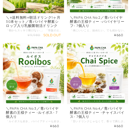
＼⭐️送料無料⭐️朝活ドリンク1ヶ月
＼PAPA CHA No.2／青パパイヤ
30本セット／青パパイヤ酵素シ
酵素の王様ティー -パパイヤリー
ロップ入り乳酸菌朝活ドリンク
フ- 7個入り
「朝からスッキリ動けない…」 「市販のエナジードリンクに頼りがちだけど、添加物が心配」 「手軽に美味しく、毎日の“腸活”を続けたい」 そんな忙しい現代人のために。 宮崎県産青パパイヤから誕生した、全く新しい「自然派・朝活エナジードリンク」ができました！ “飲む点滴”と呼ばれる米麹甘酒をベースに、パパイア王子の「青パパイヤ酵素シロップ」と、驚異の「植物性乳酸菌 約135兆個」を贅沢にブレンド。 忙しい朝でもサッと飲める手軽さで、心身ともに健やかな1日のスタートをサポートします！ ⭐️「毎朝の元気が違う！」嬉しいお声が続々 ★★★★★ 「甘酒のイメージが変わりました！」（30代女性） 「健康のために甘酒を飲みたかったのですが、独特の風味が苦手でした。でもこれは酵素シロップの爽やかさがあり、スッキリしていて本当に美味しい！毎朝のご褒美です。」 ★★★★★ 「市販のエナジードリンクから卒業」（40代男性） 「仕事柄、エナジードリンクをよく飲んでいましたが、健康面が気になりこちらへ移行。自然な甘みで体にスッと染み渡り、添加物不使用なので毎日安心して飲めます。」 ★★★★★ 「子供から『あれ飲みたい！』とリクエストされます」（30代女性） 「甘いジュースの代わりに子供に飲ませています。ノンアルコールで無添加、しかも乳酸菌たっぷりなので、親としても嬉しい健康おやつ代わりになっています！」 ⭐️ これ1本で完結！3つの「朝活」最強パワー １）“飲む点滴” 宮崎県産・甘酒ベース アミノ酸やビタミンB群を豊富に含む米麹甘酒は、素早くエネルギーに変わるため「朝の栄養補給」に最適です。 ２）1本に約135兆個！たっぷりの植物性乳酸菌 腸内環境（フローラ）をサポートする植物性の乳酸菌を驚きの数配合。毎日のスッキリや、負けない体づくり（免疫ケア）を内側から応援します。 ３）パパイア王子の「青パパイヤ酵素シロップ」配合 消化をサポートする酵素たっぷりのシロップを加えることで、甘酒特有のクセを抑え、後味スッキリなフルーティーさを実現しました。 ⭐️ もちろん「完全無添加 ＆ アルコール0%」 保存料・着色料・香料などの添加物は一切不使用。ノンアルコールなので、小さなお子様からご年配の方、出勤前の朝でも安心してお飲みいただけます。 ⭐️ 忙しい朝も一瞬！選べる美味しい飲み方 面倒な希釈は不要。そのままサッと飲めるストレートタイプです！ ⭐️ 冷やしてそのまま（おすすめ！）： 冷蔵庫で冷やすと、甘さが引き締まり最高のエナジーチャージに。 ⭐️ ホットでじんわり： 寒い時期は耐熱コップに移してレンジで温めると、香りが引き立ち体の中からポカポカに。 ⭐️ 少し薄めて： 「少し甘いな」と感じる方は、少量の水や炭酸水、豆乳などで割っていただくのも美味しいアレンジです。 ▼ こんな方に特におすすめです！ ☑ 最近、なんとなく疲れが抜けないと感じている ☑ 忙しい朝でも、10秒でパッと手軽に栄養を摂りたい ☑ 市販の栄養ドリンクやエナジードリンクの添加物が気になる ☑ ビタミン不足や、酵素の不足を感じている ☑ おいしく無理なく「腸活」「菌活」を続けたい 毎日の朝活習慣に、自然のめぐみが詰まった一杯を。 がんばるあなたの朝に、体想いのエナジードリンクで心地よいスイッチを入れましょう！ ■ 商品詳細 商品名: 青パパイヤ酵素シロップ入り乳酸菌飲料 内容量: 150g × 30個 原材料: 米（宮崎県産）、米麹、青パパイア酵素シロップ、植物性乳酸菌 保存方法: 直射日光、高温多湿を避け、常温で保存。開封後は冷蔵保存し、お早めにお召し上がりください。 ＞＞ カートに入れて、新しい朝活習慣をスタートする！ ＜＜
「体にいいこと、始めたい。でも続かない。」 そんな人ほど、いちばん簡単なのは“飲み物”から。 食事を全部変えなくても、一日一杯なら、生活にスッと入ってきます。 ＼PAPA CHA No.2／酵素の王様ティー -パパイヤリーフ- 7個入り 宮崎県産の青パパイア“葉”を100%使用し、栽培期間中は農薬不使用。 さらに、ノンカフェインで、時間を選ばず楽しめるティーバッグのお茶です。 --こんな方におすすめ-- ・コーヒーや甘い飲み物を、そろそろ減らしたい ・夜にも安心して飲める“ノンカフェイン”を探している ・健康茶は気になるけど、クセが強いと続かない ・まずは少量から、習慣化できるか試したい --「葉」ならではの魅力-- この商品は、果実ではなく“葉”を使ったお茶。 香りは、グリーンパパイヤ葉茶ならではの自然な香りで、気分を切り替えたいときにも相性が良いタイプです。 お客様の声でも 「夜でも飲める」 「仕事の合間にマグカップで手軽」 「最初はクセを感じたが慣れるとおいしい」など、“続けられる理由”が語られています。 また、製造時の工夫で苦味を抑えて飲みやすく仕上げているのもポイント。 「健康茶は好きだけど、苦いのは苦手」という方の“最初の一歩”にも向いています。 --飲み方は簡単-- ティーバッグ1袋をマグカップに入れて、お湯を注ぎ、2~3分程度抽出。 濃さは、お湯の量や抽出時間で調整できます。 忙しい朝も、仕事中も、夜のリラックスタイムも、“準備がいらない”から続きます。 --商品情報-- 商品名：酵素の王様ティー -パパイヤリーフ- 原材料：青パパイア葉（宮崎県産） 内容量：1.5g × 7バッグ 保存方法：直射日光・高温多湿を避け常温。開封後はお早めに。 --まとめ買いのコツ-- まずは7包で「味」「香り」「続けやすさ」をチェック。 気に入ったら、他の定番（ティーやドレッシング等）と一緒にまとめて、9,800円以上で国内送料無料を狙うのがおすすめです。 “がんばる健康”じゃなくて、続く習慣を。 まずは今日から、マグカップ一杯のリセットを始めてみませんか。
¥9,980
SOLD OUT
¥660
＼PAPA CHA No.3／青パパイヤ
＼PAPA CHA No.4／青パパイヤ
酵素の王様ティー -ルイボス- 7
酵素の王様ティー -チャイスパイ
個入り
ス- 7個入り
「ルイボスも好き。パパイアティーも好き。」 そんな声から生まれたのが、＼ティーシリーズ第3弾／『パパイア薫るルイボスティー』です。 有機ルイボス（南アフリカ産）に、宮崎県産グリーンパパイヤをブレンド。 ふわっと広がる香りはどこか甘く、 ほっと一息つきたい時間にぴったりの“リラックスティー”に仕上げました。 --こんな方におすすめ-- ・夕方〜夜に、カフェインを避けつつ温かい飲み物が欲しい ・ルイボスは好きだけど、もう一段“気分が上がる香り”も欲しい ・甘い飲み物は控えたいけど、満足感はほしい ・家族で一緒に飲めるノンカフェインティーを探している --このお茶が選ばれる理由-- 1）ノンカフェインで、時間を選ばない ルイボスティーはカフェインを含まないハーブティーとして紹介されており、カフェインを控えたい方にも選びやすいのが魅力。夜のくつろぎタイムにも相性◎です。 2）“渋みが少なく飲みやすい”ルイボスに、パパイアの香りをプラス ルイボスは、他のお茶に比べてタンニンが低く、苦味・渋みが少ないと言われています。そこにパパイアティーの風味が重なって、毎日続けやすい味わいに。 3）素材をまっすぐに。添加物・お砂糖なし パパイアティーは宮崎県産グリーンパパイヤ100%の希少なお茶として案内され、さらにお砂糖や添加物は一切不使用。 “余計なものを足さない”から、日々の習慣にしやすい一杯です。 --おいしい飲み方-- 煮出し／お湯出し／水出し、どれでもOK。 中でもおすすめは、香りが立ちやすいお湯出しです。マグカップにティーバッグを1つ入れてお湯を注ぎ、しっかり抽出されるまで待つだけ。ホットでも、冷やしてアイスでも楽しめます。 --商品情報-- 原材料：有機ルイボス（南アフリカ共和国産）、青パパイア（宮崎県産） 内容量：1.5g × 7バッグ 保存方法：直射日光・高温多湿を避け常温保存（開封後はお早めに） “がんばる健康”じゃなくて、続くリラックス習慣を。 まずは7包、あなたの1週間に「香りのご褒美」を足してみてください。
「甘いドリンクじゃなくて、香りで満たされたい。」 「コーヒーは好きだけど、午後は気分を落ち着けたい。」 そんな日常に、“スパイスの深呼吸”みたいな一杯を。 ＼PAPA CHA No.4／酵素の王様ティー -チャイスパイス- 宮崎県産の青パパイヤティーをベースに、ジンジャー・シナモン・クローブ・ブラックペッパー・カルダモンを重ねた、香り高いチャイブレンドです。 このお茶の魅力は、まずふわっと立ち上がる芳醇な甘い香り。気持ちを切り替えたいとき、考えごとが多い日、ほっと一息つきたい夜にも、すっと寄り添ってくれます。 --こんな方におすすめ-- ・チャイやスパイスドリンクが好き（でも甘さ控えめで楽しみたい） ・仕事の合間に、気分を整える“香りの習慣”が欲しい ・食後やおやつタイムの飲み物を、ちょっと上質にしたい ・まずは7包で、自分に合うか試してみたい --選ばれる理由-- 1）宮崎県産・青パパイヤ100%という“土台の強さ” 青パパイヤ酵素ティーは、宮崎県産の青パパイヤを100%で仕上げた希少なお茶。さらに栽培期間中農薬不使用で大切に育てられています。 2）ジンジャー×スパイスで、チャイらしい満足感 「内側からポカポカ温まる」「巡りサポート」といったコンセプトで設計されたチャイブレンド。甘さでごまかさないのに、ちゃんと“飲んだ感”があります。 3）お湯でも、ミルクでも。アレンジで飽きない 基本はお湯でOK。さらに、温かいミルクや豆乳で抽出すると、香りがまろやかに広がって“ごほうび感”が一段上がります。 --おいしい飲み方-- ティーバッグ1袋を150ml程度のお湯に入れ、5分程度抽出してお召し上がりください。 ※濃いめが好きな方は、抽出時間を少し長めに。ミルク/豆乳抽出もおすすめです。 --商品情報-- 原材料：青パパイヤ（宮崎県産）、ジンジャー、シナモン、クローブ、ブラックペッパー、カルダモン 内容量：1.5g × 7バッグ 保存方法：直射日光・高温多湿を避け常温（開封後はお早めに） --配送について-- 送料を抑えるため、クリックポストでポスト投函。 受け取りの手間がないので、忙しい方にも便利です。 最後に “がんばる健康”より、続く気分を。 朝の目覚めに。おやつタイムに。食後の切り替えに。 あなたの1週間に、香りのチャイ習慣を追加してみませんか？
¥660
¥660