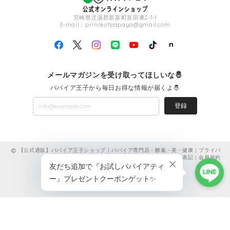
宮崎県児湯郡新富町富田東2-1-1
E-mail：
princeofpapaya@gmail.com
メールマガジンを受け取ってほしいな🤴
パパイア王子から毎日お得な情報が届くよ🤴
登録
【公式通販】パパイア王子ショップ | パパイア専門店・酵素・美・健康 |
プライバ
シーポリシー
|
特定商取引法に基づく表記
|
会員規約
ショップに質問する