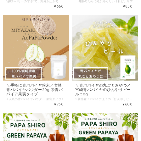
“酸味×ベリーの甘さ”で、気分が上がる一杯。 宮崎県産・農薬不使用の青パパイヤで仕上げた、希少な酵素ティー。 そこでにハイビスカス×ベリーのブレンドで、毎日の「美」と「整う」をおいしく習慣化。 「健康茶って、続かない…」 その理由の多くは、味・香りが“義務”になるから。 でもこのブレンドは違います。 ＼PAPA CHA No.7／酵素の王様ティー -ビューティーブレンド- パパイア王子の人気シリーズに、“女性に人気の味”としてハイビスカス・ベリーの新ブレンドが登場しました。 しかもベースは、宮崎県産の青パパイヤ。 栽培期間中は農薬不使用で大切に育てた青パパイヤをお茶にした、シンプルでまっすぐな一杯です。 --こんな方におすすめ-- ・美容も健康も気になるけど、難しいことは続かない ・せっかくなら「おいしいお茶」で習慣化したい ・コーヒーや甘いドリンクを減らして、気分を切り替えたい ・ハイビスカスの酸味が好き／ベリー系の風味が好き --“また飲みたくなる”3つの理由-- 1）ハイビスカスの酸味×ベリーの甘さがクセになる 「ハイビスカスの酸味とベリーの甘さがクセになる、女性に人気の味わい」。 「健康のため」じゃなく、“おいしいから飲む”に変わります。 2）青パパイヤ＋エルダーベリーの“ブレンド設計” ベースの青パパイヤに、エルダーベリーをはじめとする素材を重ね、 体内環境を整えながら美味しく美をキープしたい気持ちに寄り添う設計です。 3）香りが甘くて、ほっとする 青パパイヤ酵素ティーは、芳醇な甘い香りがするリラックスティーとして紹介されています。 午後の切り替え、夜の自分時間にも相性◎。 --飲み方-- ティーバッグ1袋を150ml程度のお湯に入れ、5分程度抽出してお召し上がりください。 ケトルなどで煮出してもOK。濃さはお好みで調整できます。 --商品情報-- 原材料：青パパイヤ（宮崎県産）、ハイビスカス、エルダーベリー、ジュニパーベリー、ジンジャー、オレンジピール、ステビア葉、香料 内容量：1.5g × 7バッグ 保存方法：直射日光・高温多湿を避け常温。開封後はお早めに。 送料を抑えるため、クリックポスト（全国一律198円）でポスト投函。 受け取りの手間がありません。 “がんばる美容”より、続く一杯。 まずは7包。あなたの1週間に、ハイビスカス＆ベリーの“甘酸っぱいリセット”をどうぞ。
「健康のために何か始めたいけれど、サプリは続かない…」 「冷房の冷えや、冬の寒さが気になる（温活したい）」 「甘いだけのジュースではなく、ピリッと美味しい大人な味が飲みたい」 そんな方にこそ試してほしいのが、パパイア王子の“割って飲むだけ”のクラフト酵素シロップです！ 大人気の酵素シロップに、待望の＼ジンジャー（生姜）ブレンド／が登場。 宮崎県産の農薬不使用青パパイヤに、同じく宮崎県産の生姜を贅沢にプラスしました。 爽やかな辛みと酸味、そしてきび砂糖のしっかりとした甘みが絶妙にマッチ。 甘いのに、後味はキリッと爽快。毎日美味しく続く、かんたん健康習慣を始めませんか？ ⭐️ 「ジンジャーエールみたいで美味しい！」嬉しいお声 ★★★★★ 「お湯割りで体がポカポカに！」（40代女性） 「酵素シロップは苦いイメージがありましたが、これは甘くて本当に飲みやすいです！夜寝る前にお湯で割って飲むと、生姜の効果でじんわり温まり、ぐっすり眠れるようになりました。」 ★★★★★ 「本格的なクラフトジンジャーエール！」（30代男性） 「炭酸水で割ると、ピリッとした生姜が効いた最高に美味しいジンジャーエールになります。市販のジュースを買うなら、絶対こっちの方が体に良くて美味しいです。」 ★★★★★ 「新しい発想！贈り物にも◎」（50代女性） 「青パパイヤを飲むという発想が新しく、メディアで紹介されていたのを見て購入しました。パッケージも可愛いので、冷え性の友人へのプレゼントにも喜ばれました。」 ⭐️ ジンジャーブレンドが選ばれる3つの魅力 １）「酵素」×「生姜」のWパワーで内側から整える！ 消化サポートで注目される「酵素の王様」青パパイヤと、巡りを助ける生姜の強力タッグ。体が重い朝や、冷えが気になる季節の「温活・腸活」を美味しくサポートします。 ２）カラダ想いの「シンプルな無添加設計」 原材料は「国産きび砂糖・宮崎産青パパイヤ・宮崎産生姜・レモン」のみ。余計な添加物・保存料は一切使用していないため、ご家族みんなで安心してお飲みいただけます。 ３）メディア掲載多数！話題性のあるローカルギフト 宮崎・九州山口のテレビや雑誌など、多数のメディアでご紹介いただいている話題のシロップです。「体に良くて珍しい」アイテムとして、大切な方への贈り物としても大変人気があります。 ⭐️ 毎日飽きない！気分に合わせた「続く」飲み方アレンジ お好みで6〜8倍に希釈してお楽しみください。濃さを自分で調整できるから、気分に合わせた楽しみ方ができます！ ⭐️ 炭酸割り・水割り（爽快感MAX！）： 暑い時期やお風呂上がりに。生姜のピリッとした辛味とレモンが効いた「本格クラフトジンジャーエール」に！ ⭐️ お湯割り（じんわり温活）： 寒い日や、冷えが気になる夜に。体の芯からぽかぽかと温まります。 ⭐️ ミルク割り（やさしい甘さ）： 牛乳や豆乳で割ると、チャイのようなスパイシー＆まろやかなデザートドリンクに。 ⭐️ 焼酎割り（大人の楽しみ方）： お酒好きの方に！自家製ジンジャーサワーとして、ギルトフリーな晩酌のお供に。 ▼ こんな方に特におすすめです！ ☑ 忙しい毎日でも、美味しく手軽に栄養補給したい ☑ 生姜（ジンジャー）のフレーバーが好きで、おいしく取り入れたい ☑ 「温活」を始めたいが、手間のかかる料理などは作れない ☑ 酵素シロップは苦い・マズいというイメージを持っている ☑ 自分好みの濃さに調整できる、コスパの良いドリンクを探している “がんばる健康”より、美味しく“続く一杯”を。 まずは一番人気の飲み方、炭酸割り（ジンジャーエール風）からお試しください！ あなたの毎日に、ジンジャー香る新しい青パパイヤ習慣をどうぞ。 --商品情報-- 原材料：きび砂糖（国産）、生姜（宮崎県産）、青パパイア（宮崎県産）、レモン 保存方法：直射日光・高温多湿を避け常温保存／開封後は冷蔵し早めにお召し上がりください ＞＞ カートに入れて、ピリッと美味しい「温活」を始める！ ＜＜
¥660
¥850
＼手軽に青パパイヤ粉末／宮崎
＼青パパイヤの丸ごとおやつ／
青パパイヤパウダー20g ③青パ
宮崎青パパイヤのひんやりピー
パイア果実タイプ
ル 50g
⭐️人気の青パパイヤパウダー 果実タイプ⭐️ ポスト便でお届けします！ ✅ 忙しい毎日の中で健康管理をしたい方へ ・「食生活が乱れがち…」そんなときは、手軽に栄養を補えるアイテムがあると心強いもの ・おすすめは「青パパイヤパウダー」 ・青パパイヤを厳選して洗浄・乾燥し、低温加工で栄養をぎゅっと閉じ込めました！ ✅ 青パパイヤの魅力 ・完熟前に収穫するため、パパイン酵素・ビタミン・ミネラルなどを豊富に含有 ・食事だけでは摂りきれない栄養を手軽にプラスできる ・疲れが出やすいときや季節の変わり目など、体調が気になるときにもおすすめ ✅ 料理やドリンクとの相性◎ ・ヨーグルト・スムージー・ジュースなどに混ぜるだけ ・青パパイヤ独特の爽やかな風味が、味をじゃましにくい ・蜂蜜や豆乳と合わせると、ほんのり甘くヘルシーなドリンクに ✅ いつでもどこでも取り入れやすい ・スポーツやジョギング後の栄養補給にもおすすめ ・旅行や出張先での食事が偏りがちなときにもさっと使える ・水やお茶があれば、簡単に溶かして栄養チャージ ✅ 小さな習慣が大きな変化をもたらします ・毎日少しずつ摂り入れることで、体の内側からサポート ・続けるほどに体が軽やかになる感覚を実感 ・「忙しい中でも健康をあきらめたくない」という方にぴったり ✅原材料名：青パパイア（宮崎県産） ✅内容量：20g ✅保存方法：直射日光、高温多湿を避け、常温で保存してください。開封後はお早めにお召し上がりください。 〜発送方法〜 クリックポストにてお届け（ポストへの直接投函で受取りの手間なし） ご注文はこちらから！ ↓↓↓↓↓↓↓↓↓↓↓ ぜひこの機会に お気に入りのパパイア王子商品を見つけてください！
✨新感覚！パパイア王子の「ひんやりピール」誕生！✨ 宮崎県産の青パパイヤをまるごと使った、“冷やして美味しい”新しいおやつ。 小腹がすいたときに。親子のおやつタイムに。 手軽でヘルシーなひとくち習慣、はじめませんか？ ✅ 忙しいあなたの「栄養チャージ」に ・ついつい偏りがちな食生活。 ・でも「体にいいこと」はあきらめたくない。 そんな方のために、青パパイヤの栄養をぎゅっと閉じ込めたスナックができました。 ✅青パパイヤの“チカラ” ・完熟前だから栄養たっぷり！ パパイン酵素・ビタミン・ミネラルを豊富に含みます。 ・食事では補いきれない栄養をプラス！ ・季節の変わり目や、なんとなく疲れた日にもぴったり。 ✅「ひんやりピール」のおすすめポイント ・冷やしてそのまま、シャリッと爽やかなおやつに ・ヨーグルトやグラノーラにトッピングしても◎ ・おしゃれなお茶うけにもぴったり ✅ ちょっとの習慣が、体を変える ・毎日の栄養サポート ・続けるほどに、「なんだか調子いいかも？」を実感 ・頑張る大人と、家族の健康習慣に ✅原材料名 青パパイヤ（宮崎県産）、きび砂糖、グラニュー糖、レモン汁、クエン酸 ✅内容量：50g ✅保存方法：冷蔵庫で保存。開封後はお早めにお召し上がりください。 ご注文はコチラから！ ↓↓↓↓↓↓↓↓↓↓↓ ＼あなたの毎日に、“ちょっといい”おやつを／ お気に入りのパパイア王子シリーズ、ぜひ見つけてみてください✨
¥750
¥600