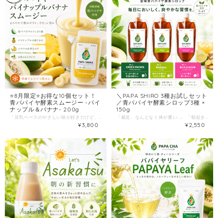
⭐️8月限定⭐️お得な10個セット！
＼PAPA SHIRO 3種お試しセット
青パパイヤ酵素スムージー -パイ
／青パパイヤ酵素シロップ3種 ×
ナップル＆バナナ- 200g
150g
「豆乳ベースのやさしい味が好きだけど、自分で作るのは面倒…」 「脂っこい食事のあと、なんだか胃が重たい…」 「毎日の美容と健康ケア、もっと手軽にご褒美感覚で続けたい」 「ミキサーを出して洗う手間は絶対にはぶきたい！」 そんなお悩みを、冷凍庫から出して「解凍するだけ」の本格スムージーが解決！ 今回の待望の新作は、まろやかな甘みと植物素材のパワーをギュッと詰め込んだ 「青パパイヤ＆パイナップル＆バナナ＆豆乳のスムージー」。 カラダ本来の働きを見つめ抜き、フルーツとして熟す前の緑の野菜である青パパイヤのパワーを最大限に活かした一杯です。 宮崎県の豊かな環境などで育った青パパイヤに、芳醇なバナナと爽やかなパイナップル、そして全体を優しく包み込む豆乳を絶妙なバランスでブレンド。 みずみずしく軽やかな口当たりで、まるで南国スイーツのようなフルーティーなまろやかさだから、忙しい朝のエネルギーチャージや、食後のリフレッシュにも大好評です！ ⭐️ 冷凍庫に常備したい！選ばれる4つの理由 １）「すっきり整える」青パパイヤの力 宮崎県産の青パパイヤを使用。薬膳の視点で、気や食の流れを整える「巡り」を意識したい時や、食後の重たさが気になる時を強力にサポートします。暑い季節にこもった熱感が気になる時にもうれしい素材です。 ２）まろやかに支える黄金ブレンド！果実×豆乳で美味しくケア 自然なリズムを整える「バナナ」、渇きを潤し気分転換になる「パイナップル」、そして全てをまろやかにまとめ、穏やかに養う「豆乳」を贅沢にミックス。驚くほど飲みやすく、空腹を穏やかに満たしてくれます。 ３）ミキサー＆洗い物ゼロ！究極の「時短」習慣 冷凍庫から出して解凍するだけ！面倒なフルーツの皮むきやカット、厄介なミキサーの洗い物は一切ありません。忙しい毎日の「置き換え朝食」や「ヘルシーおやつ」として、ストレスフリーで続けられます。 ４）カラダと環境にやさしい安心設計 主役の青パパイヤは、宮崎の豊かな自然環境の中で大切に育てられています。省スペースなパウチタイプなので、まとめ買いしても冷凍庫の中でかさばらないスマートな設計です。 ⭐️ お召し上がり方（解凍するだけ！） すぐに飲みたい時： 流水、または室温で自然解凍してください。 お時間がある時： 前の晩から「冷蔵庫」に移して、ゆっくりと解凍していただくのがおすすめです。朝起きてすぐ、冷たくて美味しいスムージーがお楽しみいただけます。 ▼ こんな方に特におすすめです！ ☑ 朝は1分でも惜しい！手軽に美容と健康のケアをしたい ☑ 食後の重たさや、からだの熱感が気になっている ☑ 豆乳やバナナのまろやかでやさしい味が好き ☑ 冷凍庫で長期保存できる、ヘルシーで美味しいご褒美ストックが欲しい 毎日のスタートを、もっと手軽に、もっとまろやかに。 パパイア王子のこだわりと、植物素材のやさしさが詰まった極上の一杯で、美味しくカラダを整える“飲む、酵素のごちそう”習慣を始めませんか？ ■ 商品詳細 商品名： 酵素スムージー 原材料： 青パパイア（宮崎県産）、パイナップル、豆乳、バナナ、りんご果汁 保存方法： 冷凍庫で保存してください。開封後はお早めにお召し上がりください。 発送方法： 冷凍便にてお届けとなります。他の商品と同時にご注文頂いた場合には、同梱にて冷凍便にて発送させて頂きます。ご了承ください。
「最近、なんとなく体が重い…」 「朝起きるのがツラく、疲れが抜けない」 「食生活が乱れがちで、スッキリしない」 それは、ストレスや不規則な生活によって、体の“めぐり”や“消化リズム”が乱れているサインかもしれません。 そんな現代人のために、宮崎県産・青パパイヤのチカラをまるごと活かし、“飲むだけで整う”自然派クラフトシロップをつくりました！ 人気の3種（プレーン／ジンジャー／へべす）を1本ずつセットにした、毎日続けやすいお得な飲み比べパックです。 青パパイヤの自然な力を、もっとやさしく、もっと手軽に。 10秒でできる「飲むリセット習慣」を、あなたの毎日に取り入れてみませんか？ ⭐️「美味しくて毎日続く！」お客様の嬉しいお声（UGC） ★★★★★ 「毎朝のヨーグルトが最高の腸活に！」（30代女性） 「3つの味が楽しめるので全く飽きません！毎朝ヨーグルトにかけていますが、自然な甘みで美味しく、お通じの調子もとても良くなりました。」 ★★★★★ 「炭酸割りでお風呂上がりの楽しみに」（40代女性） 「市販の甘いジュースをやめて、このシロップの炭酸割りを飲んでいます。無添加で罪悪感がないし、宮崎特産の『へべす』の爽やかな酸味が最高です！」 ★★★★★ 「ジンジャーで体がぽかぽかに」（50代女性） 「冷え性なので、夜はジンジャーをお湯割りにして飲んでいます。サイズ感も丁度良くパッケージも可愛いので、友人へのギフトにも大変喜ばれました。」 ⭐️青パパイヤ酵素シロップが選ばれる4つの理由 １）「酵素の王様」希少な国産・宮崎青パパイヤ使用 宮崎の太陽と水で育った青パパイヤを丸ごと使用。消化サポートや美容面で注目される「生きた酵素」の力を、ギュッと凝縮しました。 ２）カラダ想いの「完全無添加」 青パパイヤ、きび砂糖、生姜や柑橘など、素材はすべて自然由来。保存料や着色料は一切不使用のノンカフェインなので、お子様からシニアの方、妊娠中の方まで安心してお召し上がりいただけます。 ３）アレンジ自在！たった10秒の手軽さ 飲み物に入れるだけ、食事にかけるだけ！面倒な手間が一切ないから、忙しい方でも圧倒的に継続しやすいのが特徴です。 ４）選べる楽しさ＆ギフトにも最適 150gという冷蔵庫でも邪魔にならない扱いやすいサイズ。ナチュラルで可愛いパッケージは、ご自宅用はもちろん、大切な方へのプレゼント（シェア）にも大人気です。 ⭐️毎日飽きない！3種類のフレーバーとおすすめの飲み方 ① グリーンパパイア（Green PAPAYA / プレーン） 青パパイヤのやさしい風味と自然な甘みをそのまま味わえる、定番の人気フレーバー。クセがなく、毎朝の「白湯割り」や「ヨーグルト」にひとかけするのにぴったりです。 ② ジンジャー（GINGER / 生姜） 青パパイヤに宮崎県産生姜をプラスした、ピリッと心地よいスパイス感。朝のスイッチを入れたい時や、冷えが気になる夜の「お湯割り（温活）」に最適です。 ③ へべす（Hebesu / 宮崎特産柑橘） 宮崎県特産の幻の柑橘「へべす」を使用。爽やかな酸味と青パパイヤの甘味が絶妙に調和します。気分転換したい午後や、お風呂上がりの「炭酸割り」でサッパリと！ ▼ こんな方に特におすすめです！ ☑ 朝が重だるく、スッキリ起きられない ☑ 手軽に「腸活」や「温活」を始めたい ☑ 冷えや巡りの弱さが気になっている ☑ 無添加・ノンカフェインの安全な飲み物を探している ☑ 健康を気遣う方への、センスの良いギフトを探している 健康習慣は、決して難しいものではありません。 毎日の一杯の飲み物を、このシロップに変えるだけ。 それだけで、体と気持ちがフワッと軽くなる瞬間が生まれます。 青パパイヤのやさしさが詰まったこの3種セットで、 あなたも美味しく無理のない“飲むリセット習慣”を始めてみませんか？ ＞＞ カートに入れて「飲むリセット習慣」を始める！ ＜＜
¥3,800
¥2,550