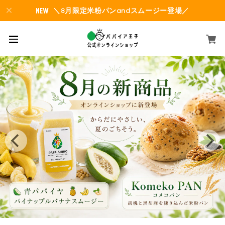
＼8月限定米粉パンandスムージー登場／