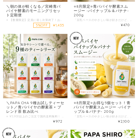
＼朝の体が軽くなる／宮崎青パ
⭐️8月限定⭐️青パパイヤ酵素スム
パイヤ酵素のモーニングリセッ
ージー -パイナップル＆バナナ-
ト定期便
200g
⭐️ 【数量限定】定員に達し次第終了！お得な5%OFFキャンペーン実施中 ⭐️ 通常 1,510円 ⇨ 【定期特別価格】 1,435円（税込）でお届け！ 「朝起きるのがツラい…」 「体が重くて、午前中はぼーっとしてしまう」 「忙しくて朝食を抜くなど、食生活が乱れがち」 そのお悩み、朝の“たった1分”の「整える習慣」で変わるかもしれません。 この定期便は、宮崎県産・青パパイヤの酵素をたっぷり含んだ「PAPA CHA（酵素ティー）」と「PAPA SHIRO（酵素シロップ）」を毎月お届けする、パパイア王子の特製セット。 1日のコンディションを決定づける「朝」に特化した、無理なく続く《モーニングリセット習慣》をご提案します。 ⭐️「朝の重さが変わった！」お客様の嬉しいお声 ★★★★★ 「朝のコーヒー代わりになりました」（30代女性） 「毎朝コーヒーを飲んでいましたが、胃もたれが気になりこちらに変更。シロップのレモンの爽やかさと、お茶の優しい味で、スッキリと1日を始められるようになりました！」 ★★★★★ 「簡単だからズボラな私でも続いています」（40代女性） 「お茶を淹れてシロップを垂らすだけなので、忙しい朝でも1分で完了します。お通じの調子も良く、毎月ポストに届くのが楽しみです。」 ★★★★★ 「体がシャキッと目覚める感覚」（50代女性） 「ノンカフェインなのに、飲むと自然にスイッチが入る感じがします。無添加なので、毎日安心して体に入れられるのが嬉しいですね。」 ✨ なぜ《モーニングリセット》にこのセットが良いの？ ① 寝起きの体に「青パパイヤ酵素」がやさしく働く 起きたばかりの体は、まだ消化機能がお休みモード。そこに「酵素の王様」と呼ばれる青パパイヤの成分を入れることで、体に負担をかけず内側からスムーズに動き出すサポートをします。 ② シロップの爽やかさで、自然にスイッチON！ 酵素シロップ（PAPA SHIRO）にはレモンがブレンドされており、目覚めるようなスッキリ感をプラス。白湯やコーヒーでは得られない“内側から整う感覚”で、気分が上を向きます。 ③ 完全ノンカフェイン・無添加だから胃にやさしい 朝は胃腸がデリケートな時間帯。刺激が少ないノンカフェインなので、カフェインを控えている方や胃が弱い方でも安心して毎朝お飲みいただけます。 ⭐️ 忙しい朝でも続く！1分の「整えるルーティン」 使い方はとってもシンプル。気分に合わせてお楽しみください！ STEP1: 起きたらまず「PAPA CHA（酵素ティー）」を淹れて、胃をやさしく温める。 STEP2: お湯や炭酸水で割った「PAPA SHIRO（シロップ）」を飲んで、スッキリ目覚める。 ⭐️ おすすめアレンジ: 温かいPAPA CHAに、PAPA SHIROをティースプーン1杯垂らして飲む「酵素マシマシブレンド」も大人気です！ ⭐️ お届けするセット内容（毎月1回ポストへお届け） ● PAPA CHA 酵素ティー 果実ブレンド（7包） 宮崎県産の青パパイヤ果実を100%使用し、丁寧に乾燥・焙煎。ほんのり甘く香ばしい味わいで、毎朝ホッとできるノンカフェイン美容茶です。 ● PAPA SHIRO 酵素シロップ（150g） 青パパイヤとレモンを合わせた爽やかな無添加シロップ。お湯割り、炭酸割り、ヨーグルトにかけても美味しく、老若男女問わず楽しめます。 ▼ こんな方に特におすすめです！ ☑ 朝が重く、1日のスタートがうまく切れない ☑ 何か健康的なことを始めたいが、面倒なことは続かない ☑ コーヒー以外の「胃にやさしい」朝の習慣を探している ☑ 無添加・ノンカフェインの安全な飲み物がほしい ☑ 朝活や腸活に興味がある 朝のリズムが整えば、1日の生活全体が整う。 「続けられる健康習慣」は、決して派手なものではありません。 負担が少なく、美味しく、自然と毎日手が伸びること。 あなたの朝に、小さなご褒美を。 宮崎の太陽を浴びた青パパイヤの力で、体と気持ちが軽く動き出す朝をつくりませんか？ 数量限定の5%OFF枠が埋まる前に、ぜひお早めにお申し込みください！ ＞＞ お得な定期便で「モーニングリセット」を始める ＜＜
「豆乳ベースのやさしい味が好きだけど、自分で作るのは面倒…」 「脂っこい食事のあと、なんだか胃が重たい…」 「毎日の美容と健康ケア、もっと手軽にご褒美感覚で続けたい」 「ミキサーを出して洗う手間は絶対にはぶきたい！」 そんなお悩みを、冷凍庫から出して「解凍するだけ」の本格スムージーが解決！ 今回の待望の新作は、まろやかな甘みと植物素材のパワーをギュッと詰め込んだ 「青パパイヤ＆パイナップル＆バナナ＆豆乳のスムージー」。 カラダ本来の働きを見つめ抜き、フルーツとして熟す前の緑の野菜である青パパイヤのパワーを最大限に活かした一杯です。 宮崎県の豊かな環境などで育った青パパイヤに、芳醇なバナナと爽やかなパイナップル、そして全体を優しく包み込む豆乳を絶妙なバランスでブレンド。 みずみずしく軽やかな口当たりで、まるで南国スイーツのようなフルーティーなまろやかさだから、忙しい朝のエネルギーチャージや、食後のリフレッシュにも大好評です！ ⭐️ 冷凍庫に常備したい！選ばれる4つの理由 １）「すっきり整える」青パパイヤの力 宮崎県産の青パパイヤを使用。薬膳の視点で、気や食の流れを整える「巡り」を意識したい時や、食後の重たさが気になる時を強力にサポートします。暑い季節にこもった熱感が気になる時にもうれしい素材です。 ２）まろやかに支える黄金ブレンド！果実×豆乳で美味しくケア 自然なリズムを整える「バナナ」、渇きを潤し気分転換になる「パイナップル」、そして全てをまろやかにまとめ、穏やかに養う「豆乳」を贅沢にミックス。驚くほど飲みやすく、空腹を穏やかに満たしてくれます。 ３）ミキサー＆洗い物ゼロ！究極の「時短」習慣 冷凍庫から出して解凍するだけ！面倒なフルーツの皮むきやカット、厄介なミキサーの洗い物は一切ありません。忙しい毎日の「置き換え朝食」や「ヘルシーおやつ」として、ストレスフリーで続けられます。 ４）カラダと環境にやさしい安心設計 主役の青パパイヤは、宮崎の豊かな自然環境の中で大切に育てられています。省スペースなパウチタイプなので、まとめ買いしても冷凍庫の中でかさばらないスマートな設計です。 ⭐️ お召し上がり方（解凍するだけ！） すぐに飲みたい時： 流水、または室温で自然解凍してください。 お時間がある時： 前の晩から「冷蔵庫」に移して、ゆっくりと解凍していただくのがおすすめです。朝起きてすぐ、冷たくて美味しいスムージーがお楽しみいただけます。 ▼ こんな方に特におすすめです！ ☑ 朝は1分でも惜しい！手軽に美容と健康のケアをしたい ☑ 食後の重たさや、からだの熱感が気になっている ☑ 豆乳やバナナのまろやかでやさしい味が好き ☑ 冷凍庫で長期保存できる、ヘルシーで美味しいご褒美ストックが欲しい 毎日のスタートを、もっと手軽に、もっとまろやかに。 パパイア王子のこだわりと、植物素材のやさしさが詰まった極上の一杯で、美味しくカラダを整える“飲む、酵素のごちそう”習慣を始めませんか？ ■ 商品詳細 商品名： 酵素スムージー 原材料： 青パパイア（宮崎県産）、パイナップル、豆乳、バナナ、りんご果汁 保存方法： 冷凍庫で保存してください。開封後はお早めにお召し上がりください。 発送方法： 冷凍便にてお届けとなります。他の商品と同時にご注文頂いた場合には、同梱にて冷凍便にて発送させて頂きます。ご了承ください。
¥470
¥1,435
5%OFF
＼PAPA CHA 9種お試しティーセ
⭐️8月限定⭐️お得な5個セット！青
ット／青パパイヤの酵素茶 × ブ
パパイヤ酵素スムージー -パイナ
レンド茶 飲み比べ
ップル＆バナナ- 200g
⭐️ ¥5,900以上のご注文で国内送料無料！ ⭐️ 「あと少しで送料無料…」という時の“ついで買い”や、お友達へのプチギフトにも大人気です！ 「青パパイヤのお茶、気になってるけど味が心配…」 「毎日同じ味だと飽きてしまう」 「その日の気分で、飲むお茶を変えたい！」 そんなあなたへ。 宮崎県産・青パパイヤの酵素の恵みを、9つの違った味わいで楽しめる 「9種お試しティーセット（各味1包入り）」ができました！ カラダ想いの素材だけを丁寧に組み合わせた、パパイア王子だけの特別なセレクション。 朝・昼・夜、そしてその日の気分や体調に合わせて“お茶を選ぶワクワク感”をお届けします。 まずはこのセットで、あなたにぴったりの「ととのう一杯」を見つけてみませんか？ ⭐️ 「毎日選ぶのが楽しい！」嬉しいお声が届いています ★★★★★ 「自分好みの味に出会えました！」（30代女性） 「青パパイヤのお茶は初めてでしたが、9種類も入っているので毎日『今日はどれにしようかな？』と選ぶのが楽しかったです！私はルイボス＆オレンジが一番お気に入りになりました♪」 ★★★★★ 「ちょっとしたプレゼントに最適」（40代女性） 「パッケージがおしゃれで、色々な味が入っているので、健康を気遣う友人へのプチギフトとして購入しました。ノンカフェインのものも多いので喜ばれました！」 ★★★★★ 「気分に合わせて飲み分けています」（50代女性） 「朝はエナジーブレンド、夜はハーブリラックスと、時間帯に合わせて飲めるのが良いですね。美味しくて自然と健康習慣が続いています。」 ⭐️ 毎日がもっと軽くなる！「9種飲み比べ」3つの魅力 1. 「酵素の王様」青パパイヤパワーを手軽に 食事や生活リズムで乱れがちなカラダの内側を、宮崎県産の青パパイヤがやさしく整えます。 2. 毎日飽きない！全9種類のバリエーション シンプルな美容茶から、スパイシーなチャイ、華やかなフルーツブレンドまで。香り、味わい、目的がすべて違う9種類だから、無理なく楽しく続けられます。 3. 各1包入りだから「失敗しない」 「大容量を買って、口に合わなかったらどうしよう…」という不安は不要！全種類を1杯ずつ試せるので、お気に入りを見つける最初のステップに最適です。 ⭐️ 全9種類のラインナップ（各1包入り） ※気分や目的でお選びいただけるよう、多彩なブレンドをご用意しました。 ① グリーンパパイア【ノンカフェイン・美容】 シリーズ原点！宮崎産青パパイヤ100%。自然な甘みで就寝前にも安心。 ② パパイアリーフ【農薬不使用・免疫ケア】 ポリフェノール豊富な葉を使用。独自の焙煎で苦味を抑えた香ばしい味わい。 ③ ルイボス【ノンカフェイン・家族で】 やさしい飲み口で渋みが少なく、夜のリラックスタイムやご家族の健康に。 ④ チャイスパイス【ぽかぽか・集中】 ジンジャーやシナモン配合。ミルク出しで本格チャイラテ風にも！ ⑤ ルイボス＆オレンジ【ノンカフェイン・リフレッシュ】 柑橘の爽やかな酸味とシナモンの甘み。妊婦さんやお子様にも大好評。 ⑥ ハーブリラックス【ナイトルーティンに】 カモミールやミントが心身を落ち着かせる、一日の終わりに最適の一杯。 ⑦ ビューティーブレンド【美容・女性に人気】 ハイビスカスとベリーの華やかな酸味！内側からのキレイを応援します。 ⑧ トロピカルブレンド【元気・水分補給】 マンゴーやパインの南国風味。リフレッシュしたい午後にぴったり。 ⑨ エナジーブレンド【活力・朝のスタートに】 高麗人参配合。カフェインレスで自然に元気をチャージ！ ▼ こんな方におすすめです！ ☑ 青パパイヤ茶に興味があるけど、まずは味を試したい ☑ 自分に一番合うお気に入りのフレーバーを見つけたい ☑ 日替わりで気分や体調に合わせてお茶を選びたい ☑ 健康や美容を気遣う方へのギフト・プレゼントを探している ☑ 自宅や職場で、気軽に飲める“整える習慣”がほしい 毎日の小さな一杯が、未来の「軽さ」をつくる。 どれから飲むか迷う時間も楽しい、9種の飲み比べセット。 まずはこのお試しセットで、あなたの暮らしに“選べるリセット習慣”を取り入れてみませんか？ ＞＞ カートに入れて、お気に入りの味を見つける！ ＜＜
「豆乳ベースのやさしい味が好きだけど、自分で作るのは面倒…」 「脂っこい食事のあと、なんだか胃が重たい…」 「毎日の美容と健康ケア、もっと手軽にご褒美感覚で続けたい」 「ミキサーを出して洗う手間は絶対にはぶきたい！」 そんなお悩みを、冷凍庫から出して「解凍するだけ」の本格スムージーが解決！ 今回の待望の新作は、まろやかな甘みと植物素材のパワーをギュッと詰め込んだ 「青パパイヤ＆パイナップル＆バナナ＆豆乳のスムージー」。 カラダ本来の働きを見つめ抜き、フルーツとして熟す前の緑の野菜である青パパイヤのパワーを最大限に活かした一杯です。 宮崎県の豊かな環境などで育った青パパイヤに、芳醇なバナナと爽やかなパイナップル、そして全体を優しく包み込む豆乳を絶妙なバランスでブレンド。 みずみずしく軽やかな口当たりで、まるで南国スイーツのようなフルーティーなまろやかさだから、忙しい朝のエネルギーチャージや、食後のリフレッシュにも大好評です！ ⭐️ 冷凍庫に常備したい！選ばれる4つの理由 １）「すっきり整える」青パパイヤの力 宮崎県産の青パパイヤを使用。薬膳の視点で、気や食の流れを整える「巡り」を意識したい時や、食後の重たさが気になる時を強力にサポートします。暑い季節にこもった熱感が気になる時にもうれしい素材です。 ２）まろやかに支える黄金ブレンド！果実×豆乳で美味しくケア 自然なリズムを整える「バナナ」、渇きを潤し気分転換になる「パイナップル」、そして全てをまろやかにまとめ、穏やかに養う「豆乳」を贅沢にミックス。驚くほど飲みやすく、空腹を穏やかに満たしてくれます。 ３）ミキサー＆洗い物ゼロ！究極の「時短」習慣 冷凍庫から出して解凍するだけ！面倒なフルーツの皮むきやカット、厄介なミキサーの洗い物は一切ありません。忙しい毎日の「置き換え朝食」や「ヘルシーおやつ」として、ストレスフリーで続けられます。 ４）カラダと環境にやさしい安心設計 主役の青パパイヤは、宮崎の豊かな自然環境の中で大切に育てられています。省スペースなパウチタイプなので、まとめ買いしても冷凍庫の中でかさばらないスマートな設計です。 ⭐️ お召し上がり方（解凍するだけ！） すぐに飲みたい時： 流水、または室温で自然解凍してください。 お時間がある時： 前の晩から「冷蔵庫」に移して、ゆっくりと解凍していただくのがおすすめです。朝起きてすぐ、冷たくて美味しいスムージーがお楽しみいただけます。 ▼ こんな方に特におすすめです！ ☑ 朝は1分でも惜しい！手軽に美容と健康のケアをしたい ☑ 食後の重たさや、からだの熱感が気になっている ☑ 豆乳やバナナのまろやかでやさしい味が好き ☑ 冷凍庫で長期保存できる、ヘルシーで美味しいご褒美ストックが欲しい 毎日のスタートを、もっと手軽に、もっとまろやかに。 パパイア王子のこだわりと、植物素材のやさしさが詰まった極上の一杯で、美味しくカラダを整える“飲む、酵素のごちそう”習慣を始めませんか？ ■ 商品詳細 商品名： 酵素スムージー 原材料： 青パパイア（宮崎県産）、パイナップル、豆乳、バナナ、りんご果汁 保存方法： 冷凍庫で保存してください。開封後はお早めにお召し上がりください。 発送方法： 冷凍便にてお届けとなります。他の商品と同時にご注文頂いた場合には、同梱にて冷凍便にて発送させて頂きます。ご了承ください。
¥972
¥2,100