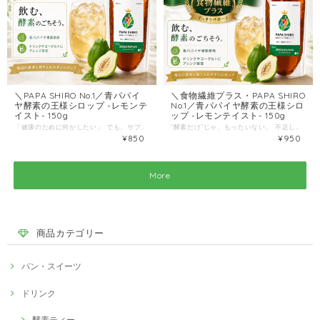
＼PAPA SHIRO No.1／青パパイ
＼食物繊維プラス・PAPA SHIRO
ヤ酵素の王様シロップ -レモンテ
No.1／青パパイヤ酵素の王様シロ
イスト- 150g
ップ -レモンテイスト- 150g
「健康のために何かしたい」 でも、サプリを毎日飲むのは忘れがちだし、手間のかかる料理は頑張れない…。 そんなあなたにこそ試してほしいのが、パパイア王子の“割って飲むだけ”のクラフト酵素シロップです！ ベースとなるのは、宮崎県新富町産の太陽をたっぷり浴びた「青パパイヤ」。 そこに爽やかなレモンを合わせ、毎日続けやすい“しっかり甘みがあるのに後味スッキリ”な味わいに仕上げました。 面倒な手間は一切なし。グラスに注いで割るだけで、毎日がフワッと“整う”。 美味しくて無理のない、新しいリセット習慣を始めませんか？ ⭐️ 「これなら続く！」お客様の嬉しいお声 ★★★★★ 「新しい発想！子供も大喜びです」（30代女性） 「青パパイヤを飲んで食べるなんてすごい！甘味があって飲みやすく、いろんな飲み方ができて飽きません。子供も大好きで、お風呂上がりに炭酸水で割って飲むのが我が家の最高のリフレッシュです！」 ★★★★★ 「ジュース代わりに飲めて罪悪感ゼロ」（40代女性） 「市販の甘いジュースをやめて、このシロップに変えました。レモンが効いていてスッキリ美味しいのに、無添加だから罪悪感がありません。」 ★★★★★ 「サプリより手軽で美味しい」（50代女性） 「サプリは飲み忘れてしまいますが、これは美味しいから自分から飲みたくなります。夜のほっとしたい時に、お湯割りで飲むのが日課になりました。」 ⭐️ このシロップが初めての方に選ばれる4つの理由 １）「酵素の王様」宮崎県産青パパイヤを贅沢に使用 消化サポートや美容で注目される青パパイヤ。栽培期間中農薬不使用で大切に育てた果実のパワーを、まるごとシロップに閉じ込めました。 ２）カラダ想いの「シンプルな無添加設計」 原材料は「国産きび砂糖・宮崎産青パパイア・レモン」のみ！保存料や着色料は一切使っていないノンカフェイン仕様なので、お子様からご年配の方まで家族みんなで楽しめます。 ３）甘いのにスッキリ！絶妙な黄金ブレンド きび砂糖のやさしいコクと、レモンの爽やかな酸味がベストマッチ。健康ドリンク特有の飲みにくさは一切なく、カフェのドリンクのような本格的な味わいです。 ４）1本でたっぷり！コスパ抜群の6〜9倍希釈 お好みに合わせて6〜9倍に割って飲む濃縮タイプ。150gのコンパクトサイズですが、グラス何杯分もたっぷり楽しめて経済的です。 ⭐️ 10秒で完成！飽きない「続く」飲み方アレンジ お好みで6〜9倍に希釈してお召し上がりください。 ⭐️ 炭酸割り（一番人気！）： 暑い季節やお風呂上がりに最高！シュワっと爽快なクラフトコーラ風の味わい。 ⭐️ お湯割り： 寒い日や、冷えが気になる夜に。体を芯からやさしく温めます。 ⭐️ ミルク割り： 牛乳や豆乳で割ると、とろみがついてヨーグルトのような“まろやかデザート”に変身！ ⭐️ 焼酎割り： お酒好きの方必見！翌朝の重さが気になる方の、ギルトフリーな晩酌のお供に。 ▼ こんな方に特におすすめです！ ☑ 忙しくても手軽に“いい健康習慣”を作りたい ☑ 甘いジュースの代わりに、体に良いものを摂りたい ☑ サプリメントは苦手だから「美味しいもの」でケアしたい ☑ 家族みんなで安心して飲める無添加ドリンクを探している ☑ 不在がちでも受け取りやすい「ポスト投函（クリックポスト）」がいい がんばる健康じゃなく、美味しく“続く健康”を。 まずは一番人気の「炭酸割り」から始めてみてください。 パパイア王子のこだわりの一杯で、あなたの毎日に新しい「整える習慣」を取り入れてみませんか？ --商品詳細-- 内容量：150g 原材料：きび砂糖（国産）、青パパイア（宮崎県産）、レモン 保存方法：常温（直射日光・高温多湿を避ける）／開封後は冷蔵でお早めに ＞＞ カートに入れて、新しい健康習慣を始める！ ＜＜
“酵素だけ”じゃ、もったいない。 不足しがちな「食物繊維」を、いつもの一杯にプラス！ 「健康のために何かしたい」 「でも、サプリを何種類も飲むのは続かない…」 「毎日のスッキリ感が足りない」 そんなあなたへ。 宮崎県産グリーンパパイアの「酵素」に、現代人に不足しがちな「水溶性食物繊維」をプラスした、全く新しいクラフトシロップが誕生しました！ 割って飲むだけの手軽さで、毎日が“整う”。 がんばる健康ではなく、美味しく“続く健康”を始めませんか？ ⭐️ 「これなら続く！」喜びのお声が届いています ★★★★★ 「サプリいらずで毎朝スッキリ！」（30代女性） 「酵素も食物繊維も摂りたくて、色々サプリを試しては挫折していました。これは炭酸水で割るだけで本当に美味しくて、お通じの調子もバッチリ！ジュース感覚で続けられています。」 ★★★★★ 「子供も喜ぶやさしい味」（40代女性） 「レモンの風味が爽やかで、甘ったるくないのが良いです。牛乳で割ると飲むヨーグルトみたいになり、野菜嫌いの子供の食物繊維対策にも大活躍しています！」 ★★★★★ 「罪悪感のない晩酌に」（50代男性） 「夜の焼酎割りに使っています。翌朝の胃の重さが違い、お酒を飲みながら健康に良いことをしている気分になれます（笑）」 ✨ 新・PAPA SHIRO No.1 が選ばれる3つの理由 １）「酵素の王様」宮崎県新富町産の青パパイアを贅沢に使用 パパイア王子が地元・宮崎の農家さんと大切に育てたグリーンパパイアを丸ごと使用。そこに爽やかなレモンを合わせ、甘いのに後味すっきりの毎日飲みたくなる味わいに仕上げました。 ２）話題の「水溶性食物繊維（PHGG）」をたっぷり配合！ 今回プラスしたのは、腸活サポート成分として大注目のグァー豆由来・水溶性食物繊維「グアーガム分解物（PHGG）」。飲み物の味を変えにくく、お腹の善玉菌をしっかりサポートしてくれる、体にやさしい自然素材です。 ３）アレンジ自在！6〜8倍希釈でコスパも◎ 1本150gで、お試しで楽しめます（6〜8倍希釈）。炭酸でも、お湯でも、ミルクでも。その日の気分で変えられるから、あなたの「続く飲み方」が必ず見つかります。 ⭐️ いつもの一杯が「ご褒美」に！おすすめの飲み方 お好みで6〜8倍程度に割ってお召し上がりください。 ※食物繊維が含まれているため、はじめての方やお腹が張りやすい方は、少量（薄め）からお試しいただくのがおすすめです。 ⭐️ 炭酸割り（クラフトコーラ風）： 暑い季節やお風呂上がりに最高！市販のジュース代わりの「無添加ドリンク」として。 ⭐️ お湯割り（ほっと一息）： 寒い日や、冷えが気になる夜のリラックスタイムに。 ⭐️ ミルク割り（デザート風）： 牛乳や豆乳で割ると、とろみがついてヨーグルトドリンクのようなまろやかさに！ ⭐️ 焼酎割り（大人向け）： お酒好きの方の、罪悪感の少ないギルトフリーな楽しみ方として。 ▼ こんな方に特におすすめです！ ☑ 忙しくても手軽に“いい腸活習慣”を作りたい ☑ 食生活が乱れがちで、食物繊維の不足を感じている ☑ サプリメントを飲むのが苦手・続かない ☑ 甘いだけのジュースではなく“体をいたわる一杯”が欲しい ☑ 家族みんなで飲める、安心な無添加ドリンクを探している 「酵素」×「食物繊維」のWパワーで、内側から輝く毎日へ。 面倒な手間は一切なし。まずは一番人気の「炭酸割り」から！ 宮崎の太陽が育てた青パパイアで、あなたの毎日に新しいリセット習慣を取り入れてみませんか？ --商品詳細-- ・内容量：150g ・原材料：きび砂糖（国産）、青パパイア（宮崎県産）、レモン、グアーガム分解物 ・保存方法：常温（直射日光・高温多湿を避ける）／開封後は冷蔵でお早めに ・配送：クリックポスト ＞＞ カートに入れて「酵素＋食物繊維」のWケアを始める！ ＜＜
¥850
¥950
More
商品カテゴリー
パン・スイーツ
ドリンク
酵素ティー