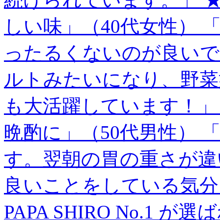
しい味」（40代女性）
ったるくないのが良いで
ルトみたいになり、野菜
も大活躍しています！」
晩酌に」（50代男性） 
す。翌朝の胃の重さが違
良いことをしている気分
PAPA SHIRO No.1