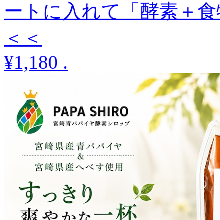
ートに入れて「酵素＋食
＜＜
¥1,180
.