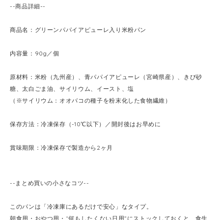
--商品詳細--
商品名：グリーンパパイアピューレ入り米粉パン
内容量：90g／個
原材料：米粉（九州産）、青パパイアピューレ（宮崎県産）、きび砂
糖、太白ごま油、サイリウム、イースト、塩
（※サイリウム：オオバコの種子を粉末化した食物繊維）
保存方法：冷凍保存（-10℃以下）／開封後はお早めに
賞味期限：冷凍保存で製造から2ヶ月
--まとめ買いの小さなコツ--
このパンは「冷凍庫にあるだけで安心」なタイプ。
朝食用・おやつ用・“何もしたくない日用”にストックしておくと、食生