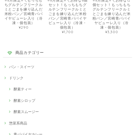
⭐️8月限定⭐️＼もっちも
⭐️8月限定⭐️＼お得な6個
⭐️8月限定⭐️＼お得な12
ちグルテンフリークル
セット！もっちもちグ
個セット！もっちもち
ミとごまを練り込んだ
ルテンフリークルミと
グルテンフリークルミ
米粉パン／宮崎青パパ
ごまを練り込んだ米粉
とごまを練り込んだ米
イヤピューレ入り（冷
パン／宮崎青パパイヤ
粉パン／宮崎青パパイ
凍・個包装）
ピューレ入り（冷凍・
ヤピューレ入り（冷
¥290
個包装）
凍・個包装）
¥1,700
¥3,300
商品カテゴリー
パン・スイーツ
ドリンク
酵素ティー
酵素シロップ
酵素スムージー
惣菜系商品
青パパイヤカレー