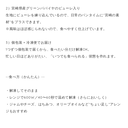
2）宮崎県産グリーンパパイヤのピューレ入り
生地にピューレを練り込んでいるので、日常のパンタイムに“宮崎の素
材”をプラスできます。
※風味はほぼ感じられないので、食べやすく仕上げています。
3）個包装 × 冷凍便でお届け
1つずつ個包装で届くから、食べたい分だけ解凍OK。
忙しい日ほどありがたい、「いつでも食べられる」状態を作れます。
--食べ方（かんたん）--
・解凍してそのまま
・レンジで600W／40〜60秒で温めて解凍（さらにおいしく）
・ジャムやチーズ、はちみつ、オリーブオイルなど“ちょい足し”アレン
ジもおすすめ