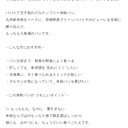
パパイア王子初のグルテンフリー米粉パン。
九州産米粉をベースに、宮崎県産グリーンパパイヤのピューレを生地に
練り込んだ、
もっちもち食感のパンです。
--こんな方におすすめ--
・パンが好きで、朝食や間食によく食べる
・忙しくても、食習慣を“乱れにくく”したい
・冷凍庫に、すぐ食べられるストックが欲しい
・グルテンが気になっていて、米粉パンを選びたい
--この米粉パンの“うれしいポイント”--
1）もっちもち。なのに、重すぎない
米粉ならではのもっちり感で満足度はしっかり。
朝にも、おやつにも、ちょうどいい食べごたえです。