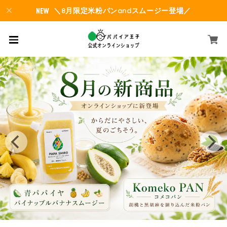
＼8月限定米粉パンandスムージー登場／