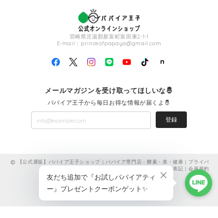
宮崎県児湯郡新富町富田東2-1-1
E-mail：
princeofpapaya@gmail.com
メールマガジンを受け取ってほしいな🤴
パパイア王子から毎日お得な情報が届くよ🤴
登録
【公式通販】パパイア王子ショップ | パパイア専門店・酵素・美・健康 |
プライバ
シーポリシー
|
特定商取引法に基づく表記
|
会員規約
ショップに質問する