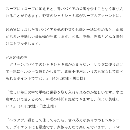
スープに：スープに加えると、青パパイアの栄養を余すことなく取り入
れることができます。野菜のシャキシャキ感がスープのアクセントに。
炒め物に：戻した青パパイアを他の野菜やお肉と一緒に炒めると、食感
が活きた美味しい炒め物が完成します。和風、中華、洋風とどんな味付
けにもマッチします。
✅お客様の声
「グリーンパパイアのシャキシャキ感がたまらない！サラダに使うだけ
で一気にヘルシーな感じがします。農薬不使用というのも安心して食べ
られるポイントですね。」（40代女性・川口様）
「忙しい毎日の中で手軽に栄養を取り入れられるのが嬉しいです。水に
戻すだけで使えるので、料理の時間も短縮できますし、何より美味し
い！」（40代女性・田之上様）
「ベジタブル麺として使ってみたら、食べ応えがありつつもヘルシー
で、ダイエットにも最適です。家族みんなで楽しんでいます。」（50