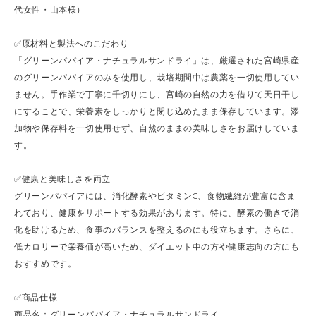
代女性・山本様）
✅原材料と製法へのこだわり
「グリーンパパイア・ナチュラルサンドライ」は、厳選された宮崎県産
のグリーンパパイアのみを使用し、栽培期間中は農薬を一切使用してい
ません。手作業で丁寧に千切りにし、宮崎の自然の力を借りて天日干し
にすることで、栄養素をしっかりと閉じ込めたまま保存しています。添
加物や保存料を一切使用せず、自然のままの美味しさをお届けしていま
す。
✅健康と美味しさを両立
グリーンパパイアには、消化酵素やビタミンC、食物繊維が豊富に含ま
れており、健康をサポートする効果があります。特に、酵素の働きで消
化を助けるため、食事のバランスを整えるのにも役立ちます。さらに、
低カロリーで栄養価が高いため、ダイエット中の方や健康志向の方にも
おすすめです。
✅商品仕様
商品名：グリーンパパイア・ナチュラルサンドライ