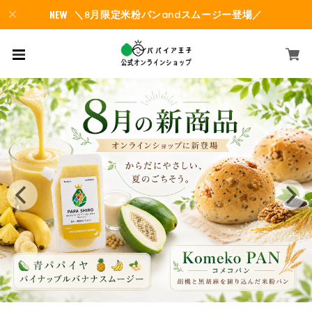
＼8月限定米粉パンandスムージー登場／