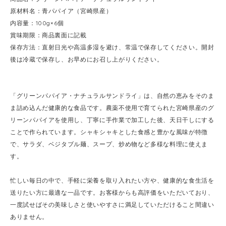
原材料名：青パパイア（宮崎県産）
内容量：100g×6個
賞味期限：商品裏面に記載
保存方法：直射日光や高温多湿を避け、常温で保存してください。開封
後は冷蔵で保存し、お早めにお召し上がりください。
「グリーンパパイア・ナチュラルサンドライ」は、自然の恵みをそのま
ま詰め込んだ健康的な食品です。農薬不使用で育てられた宮崎県産のグ
リーンパパイアを使用し、丁寧に手作業で加工した後、天日干しにする
ことで作られています。シャキシャキとした食感と豊かな風味が特徴
で、サラダ、ベジタブル麺、スープ、炒め物など多様な料理に使えま
す。
忙しい毎日の中で、手軽に栄養を取り入れたい方や、健康的な食生活を
送りたい方に最適な一品です。お客様からも高評価をいただいており、
一度試せばその美味しさと使いやすさに満足していただけること間違い
ありません。