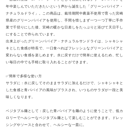
年中楽しんでいただきたいという声から誕生した「グリーンパパイア・
ナチュラルドライ」。この商品は、栽培期間中農薬不使用で育った宮崎
県産のグリーンパパイアを使用し、手間を惜しまず一つ一つ丁寧に手作
業で千切りにした後、宮崎の暖かな日差しをたっぷりと浴びて天日干し
にすることで作られています。
出来上がったグリーンパパイア・ナチュラルサンドライは、シャキシャ
キとした食感が特長で、一口食べればフレッシュなグリーンパパイアと
変わらない食感を楽しめます。水に戻すだけで簡単に使えるため、忙し
い毎日の中でも手軽に取り入れることができます。
✅簡単で多様な使い方
サラダに：水に戻してそのままサラダに加えるだけで、シャキシャキと
した食感と青パパイアの風味がプラスされ、いつものサラダが一段と美
味しくなります。
ベジタブル麺として：戻した青パパイアを麺のように使うことで、低カ
ロリーでヘルシーなベジタブル麺として楽しむことができます。ドレッ
シングやソースと合わせて、ヘルシーな一皿に。