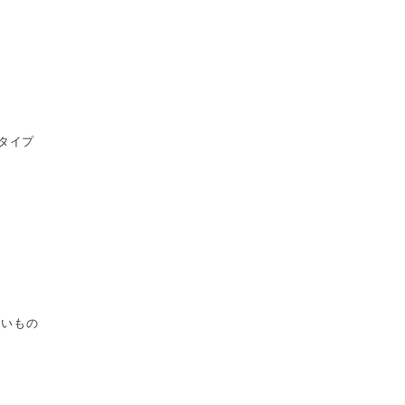
タイプ
強いもの
！