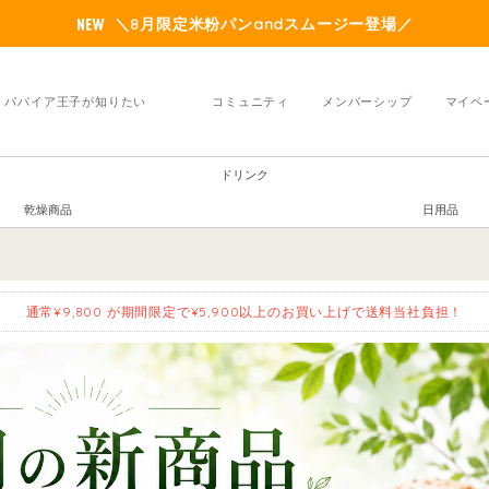
＼8月限定米粉パンandスムージー登場／
パパイア王子が知りたい
コミュニティ
メンバーシップ
マイペ
ドリンク
乾燥商品
日用品
通常¥9,800 が期間限定で¥5,900以上のお買い上げで送料当社負担！