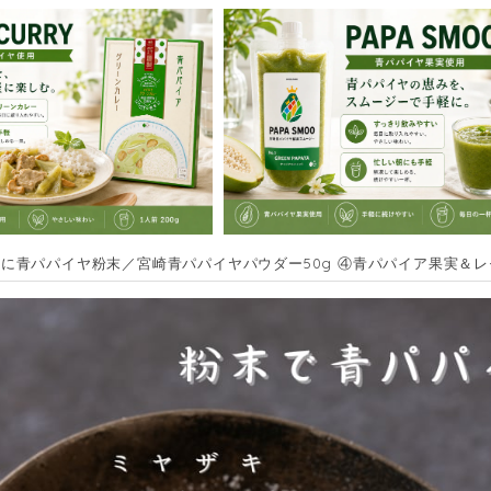
に青パパイヤ粉末／宮崎青パパイヤパウダー50g ④青パパイア果実＆