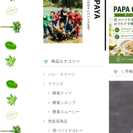
商品カテゴリー
＼手軽
パン・スイーツ
ドリンク
酵素ティー
酵素シロップ
酵素スムージー
惣菜系商品
青パパイヤカレー