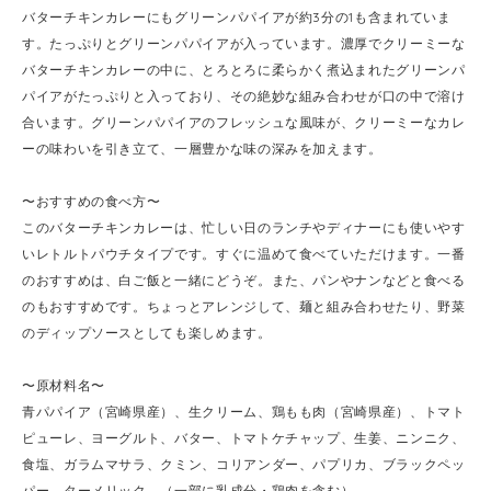
バターチキンカレーにもグリーンパパイアが約3分の1も含まれていま
す。たっぷりとグリーンパパイアが入っています。濃厚でクリーミーな
バターチキンカレーの中に、とろとろに柔らかく煮込まれたグリーンパ
パイアがたっぷりと入っており、その絶妙な組み合わせが口の中で溶け
合います。グリーンパパイアのフレッシュな風味が、クリーミーなカレ
ーの味わいを引き立て、一層豊かな味の深みを加えます。
〜おすすめの食べ方〜
このバターチキンカレーは、忙しい日のランチやディナーにも使いやす
いレトルトパウチタイプです。すぐに温めて食べていただけます。一番
のおすすめは、白ご飯と一緒にどうぞ。また、パンやナンなどと食べる
のもおすすめです。ちょっとアレンジして、麺と組み合わせたり、野菜
のディップソースとしても楽しめます。
〜原材料名〜
青パパイア（宮崎県産）、生クリーム、鶏もも肉（宮崎県産）、トマト
ピューレ、ヨーグルト、バター、トマトケチャップ、生姜、ニンニク、
食塩、ガラムマサラ、クミン、コリアンダー、パプリカ、ブラックペッ
パー、ターメリック、（一部に乳成分・鶏肉を含む）