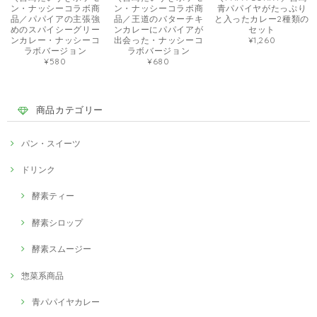
ン・ナッシーコラボ商
ン・ナッシーコラボ商
青パパイヤがたっぷり
品／パパイアの主張強
品／王道のバターチキ
と入ったカレー2種類の
めのスパイシーグリー
ンカレーにパパイアが
セット
ンカレー・ナッシーコ
出会った・ナッシーコ
¥1,260
ラボバージョン
ラボバージョン
¥580
¥680
商品カテゴリー
パン・スイーツ
ドリンク
酵素ティー
酵素シロップ
酵素スムージー
惣菜系商品
青パパイヤカレー