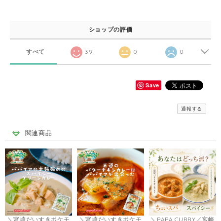
ショップの評価
すべて
39
0
0
Save
通報する
関連商品
＼宮崎だいすきポケモ
＼宮崎だいすきポケモ
＼PAPA CURRY／宮崎