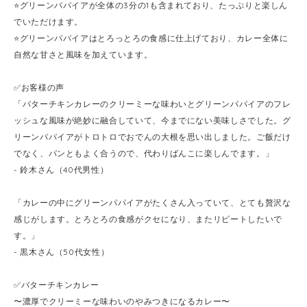
⭐️グリーンパパイアが全体の3分の1も含まれており、たっぷりと楽しん
でいただけます。
⭐️グリーンパパイアはとろっとろの食感に仕上げており、カレー全体に
自然な甘さと風味を加えています。
✅お客様の声
「バターチキンカレーのクリーミーな味わいとグリーンパパイアのフレ
ッシュな風味が絶妙に融合していて、今までにない美味しさでした。グ
リーンパパイアがトロトロでおでんの大根を思い出しました。ご飯だけ
でなく、パンともよく合うので、代わりばんこに楽しんでます。」
- 鈴木さん（40代男性）
「カレーの中にグリーンパパイアがたくさん入っていて、とても贅沢な
感じがします。とろとろの食感がクセになり、またリピートしたいで
す。」
- 黒木さん（50代女性）
✅バターチキンカレー
〜濃厚でクリーミーな味わいのやみつきになるカレー〜