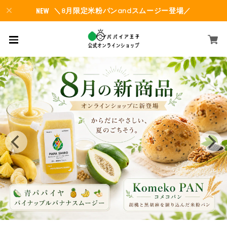
＼8月限定米粉パンandスムージー登場／