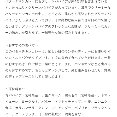
バターチキンカレーにもグリーンパパイアが約3分の1も含まれていま
す。たっぷりとグリーンパパイアが入っています。濃厚でクリーミーな
バターチキンカレーの中に、とろとろに柔らかく煮込まれたグリーンパ
パイアがたっぷりと入っており、その絶妙な組み合わせが口の中で溶け
合います。グリーンパパイアのフレッシュな風味が、クリーミーなカレ
ーの味わいを引き立て、一層豊かな味の深みを加えます。
〜おすすめの食べ方〜
このバターチキンカレーは、忙しい日のランチやディナーにも使いやす
いレトルトパウチタイプです。すぐに温めて食べていただけます。一番
のおすすめは、白ご飯と一緒にどうぞ。また、パンやナンなどと食べる
のもおすすめです。ちょっとアレンジして、麺と組み合わせたり、野菜
のディップソースとしても楽しめます。
〜原材料名〜
青パパイア（宮崎県産）、生クリーム、鶏もも肉（宮崎県産）、トマト
ピューレ、ヨーグルト、バター、トマトケチャップ、生姜、ニンニク、
食塩、ガラムマサラ、クミン、コリアンダー、パプリカ、ブラックペッ
パー、ターメリック、（一部に乳成分・鶏肉を含む）