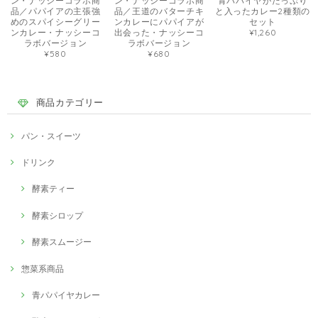
ン・ナッシーコラボ商
ン・ナッシーコラボ商
青パパイヤがたっぷり
品／パパイアの主張強
品／王道のバターチキ
と入ったカレー2種類の
めのスパイシーグリー
ンカレーにパパイアが
セット
ンカレー・ナッシーコ
出会った・ナッシーコ
¥1,260
ラボバージョン
ラボバージョン
¥580
¥680
商品カテゴリー
パン・スイーツ
ドリンク
酵素ティー
酵素シロップ
酵素スムージー
惣菜系商品
青パパイヤカレー