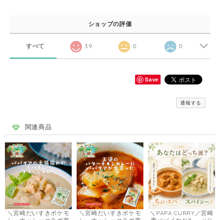
ショップの評価
すべて
39
0
0
Save
通報する
関連商品
＼宮崎だいすきポケモ
＼宮崎だいすきポケモ
＼PAPA CURRY／宮崎