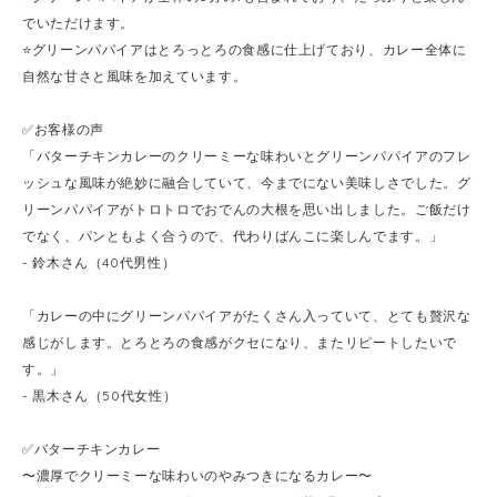
でいただけます。
⭐️グリーンパパイアはとろっとろの食感に仕上げており、カレー全体に
自然な甘さと風味を加えています。
✅お客様の声
「バターチキンカレーのクリーミーな味わいとグリーンパパイアのフレ
ッシュな風味が絶妙に融合していて、今までにない美味しさでした。グ
リーンパパイアがトロトロでおでんの大根を思い出しました。ご飯だけ
でなく、パンともよく合うので、代わりばんこに楽しんでます。」
- 鈴木さん（40代男性）
「カレーの中にグリーンパパイアがたくさん入っていて、とても贅沢な
感じがします。とろとろの食感がクセになり、またリピートしたいで
す。」
- 黒木さん（50代女性）
✅バターチキンカレー
〜濃厚でクリーミーな味わいのやみつきになるカレー〜