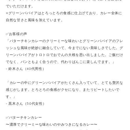
でいただけます。
⭐️グリーンパパイアはとろっとろの食感に仕上げており、カレー全体に
自然な甘さと風味を加えています。
✅お客様の声
「バターチキンカレーのクリーミーな味わいとグリーンパパイアのフレ
ッシュな風味が絶妙に融合していて、今までにない美味しさでした。グ
リーンパパイアがトロトロでおでんの大根を思い出しました。ご飯だけ
でなく、パンともよく合うので、代わりばんこに楽しんでます。」
- 鈴木さん（40代男性）
「カレーの中にグリーンパパイアがたくさん入っていて、とても贅沢な
感じがします。とろとろの食感がクセになり、またリピートしたいで
す。」
- 黒木さん（50代女性）
✅バターチキンカレー
〜濃厚でクリーミーな味わいのやみつきになるカレー〜