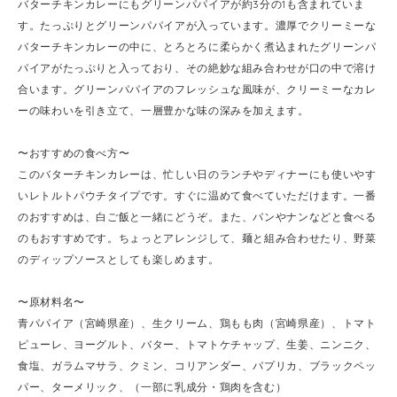
バターチキンカレーにもグリーンパパイアが約3分の1も含まれていま
す。たっぷりとグリーンパパイアが入っています。濃厚でクリーミーな
バターチキンカレーの中に、とろとろに柔らかく煮込まれたグリーンパ
パイアがたっぷりと入っており、その絶妙な組み合わせが口の中で溶け
合います。グリーンパパイアのフレッシュな風味が、クリーミーなカレ
ーの味わいを引き立て、一層豊かな味の深みを加えます。
〜おすすめの食べ方〜
このバターチキンカレーは、忙しい日のランチやディナーにも使いやす
いレトルトパウチタイプです。すぐに温めて食べていただけます。一番
のおすすめは、白ご飯と一緒にどうぞ。また、パンやナンなどと食べる
のもおすすめです。ちょっとアレンジして、麺と組み合わせたり、野菜
のディップソースとしても楽しめます。
〜原材料名〜
青パパイア（宮崎県産）、生クリーム、鶏もも肉（宮崎県産）、トマト
ピューレ、ヨーグルト、バター、トマトケチャップ、生姜、ニンニク、
食塩、ガラムマサラ、クミン、コリアンダー、パプリカ、ブラックペッ
パー、ターメリック、（一部に乳成分・鶏肉を含む）