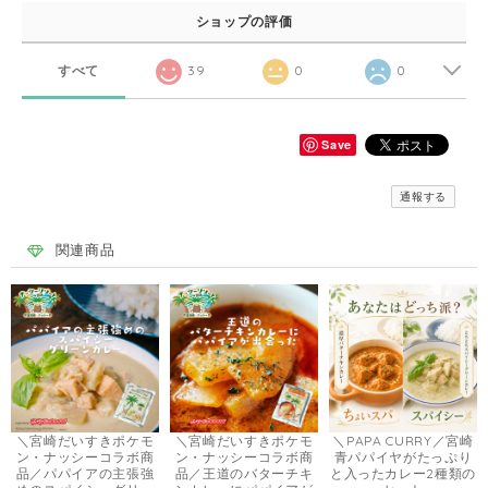
ショップの評価
すべて
39
0
0
Save
通報する
関連商品
＼宮崎だいすきポケモ
＼宮崎だいすきポケモ
＼PAPA CURRY／宮崎
ン・ナッシーコラボ商
ン・ナッシーコラボ商
青パパイヤがたっぷり
品／パパイアの主張強
品／王道のバターチキ
と入ったカレー2種類の