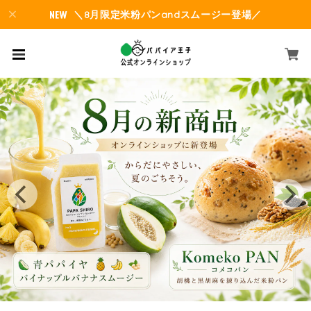
＼8月限定米粉パンandスムージー登場／