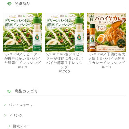
関連商品
＼200ml／リピーター
＼200ml×3個／リピー
＼200ml／子供にも大
が抜群に多い青パパイ
ターが抜群に多い青パ
人気！青パパイヤ酵素
ヤ酵素生ドレッシング
パイヤ酵素生ドレッシ
生カレードレッシング
¥600
ング
¥650
¥1,700
商品カテゴリー
パン・スイーツ
ドリンク
酵素ティー