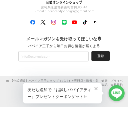
宮崎県児湯郡新富町富田東2-1-1
E-mail：
princeofpapaya@gmail.com
メールマガジンを受け取ってほしいな🤴
パパイア王子から毎日お得な情報が届くよ🤴
登録
【公式通販】パパイア王子ショップ | パパイア専門店・酵素・美・健康 |
プライバ
シーポリシー
|
特定商取引法に基づく表記
|
会員規約
ショップに質問する