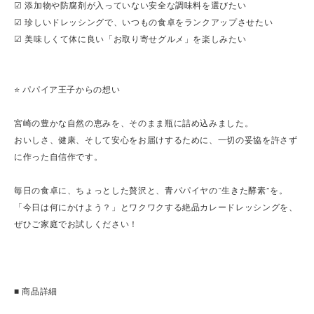
☑ 添加物や防腐剤が入っていない安全な調味料を選びたい
☑ 珍しいドレッシングで、いつもの食卓をランクアップさせたい
☑ 美味しくて体に良い「お取り寄せグルメ」を楽しみたい
⭐️ パパイア王子からの想い
宮崎の豊かな自然の恵みを、そのまま瓶に詰め込みました。
おいしさ、健康、そして安心をお届けするために、一切の妥協を許さず
に作った自信作です。
毎日の食卓に、ちょっとした贅沢と、青パパイヤの“生きた酵素”を。
「今日は何にかけよう？」とワクワクする絶品カレードレッシングを、
ぜひご家庭でお試しください！
■ 商品詳細