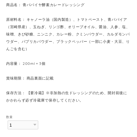
商品名： 青パパイヤ酵素カレードレッシング
原材料名： キャノーラ油（国内製造）、トマトペースト、青パパイア
（宮崎県産）、玉ねぎ、リンゴ酢、オリーブオイル、醤油、人参、塩、
味噌、きび砂糖、ニンニク、カレー粉、クミンパウダー、カルダモンパ
ウダー、パプリカパウダー、ブラックペッパー（一部に小麦・大豆、り
んごを含む）
内容量： 200ml × 3個
賞味期限： 商品裏面に記載
保存方法： 【要冷蔵】※非加熱の生ドレッシングのため、開封前後に
かかわらず必ず冷蔵庫で保存してください。
数量