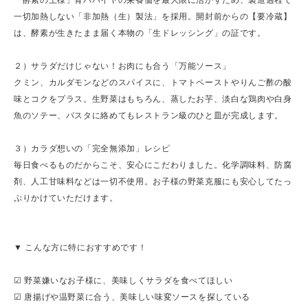
一切加熱しない「非加熱（生）製法」を採用。開封前からの【要冷蔵】
は、酵素が生きたまま届く本物の「生ドレッシング」の証です。
２）サラダだけじゃない！お肉にも合う「万能ソース」
クミン、カルダモンなどのスパイスに、トマトペーストやりんご酢の酸
味とコクをプラス。生野菜はもちろん、蒸したお芋、淡白な鶏肉や白身
魚のソテー、パスタに絡めてもレストラン級のひと皿が完成します。
３）カラダ想いの「完全無添加」レシピ
毎日食べるものだからこそ、安心にこだわりました。化学調味料、防腐
剤、人工甘味料などは一切不使用。お子様の野菜克服にも安心してたっ
ぷりかけていただけます。
▼ こんな方に特におすすめです！
☑ 野菜嫌いなお子様に、美味しくサラダを食べてほしい
☑ 唐揚げや温野菜に合う、美味しい味変ソースを探している