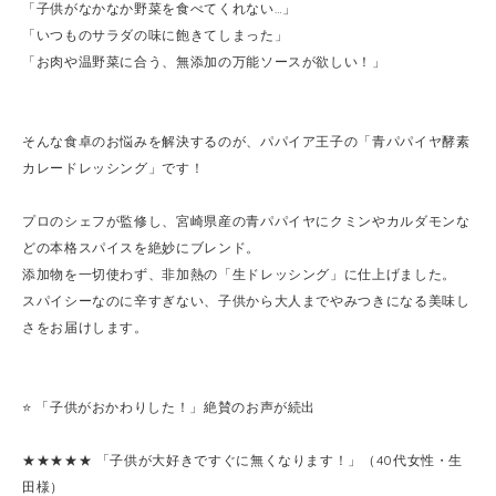
「子供がなかなか野菜を食べてくれない…」
「いつものサラダの味に飽きてしまった」
「お肉や温野菜に合う、無添加の万能ソースが欲しい！」
そんな食卓のお悩みを解決するのが、パパイア王子の「青パパイヤ酵素
カレードレッシング」です！
プロのシェフが監修し、宮崎県産の青パパイヤにクミンやカルダモンな
どの本格スパイスを絶妙にブレンド。
添加物を一切使わず、非加熱の「生ドレッシング」に仕上げました。
スパイシーなのに辛すぎない、子供から大人までやみつきになる美味し
さをお届けします。
⭐️ 「子供がおかわりした！」絶賛のお声が続出
★★★★★ 「子供が大好きですぐに無くなります！」（40代女性・生
田様）