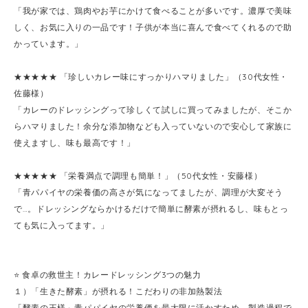
「我が家では、鶏肉やお芋にかけて食べることが多いです。濃厚で美味
しく、お気に入りの一品です！子供が本当に喜んで食べてくれるので助
かっています。」
★★★★★ 「珍しいカレー味にすっかりハマりました」（30代女性・
佐藤様）
「カレーのドレッシングって珍しくて試しに買ってみましたが、そこか
らハマりました！余分な添加物なども入っていないので安心して家族に
使えますし、味も最高です！」
★★★★★ 「栄養満点で調理も簡単！」（50代女性・安藤様）
「青パパイヤの栄養価の高さが気になってましたが、調理が大変そう
で…。ドレッシングならかけるだけで簡単に酵素が摂れるし、味もとっ
ても気に入ってます。」
⭐️ 食卓の救世主！カレードレッシング3つの魅力
１）「生きた酵素」が摂れる！こだわりの非加熱製法
「酵素の王様」青パパイヤの栄養価を最大限に活かすため、製造過程で