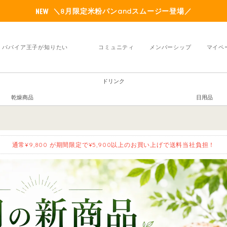
＼8月限定米粉パンandスムージー登場／
パパイア王子が知りたい
コミュニティ
メンバーシップ
マイペ
ドリンク
乾燥商品
日用品
通常¥9,800 が期間限定で¥5,900以上のお買い上げで送料当社負担！