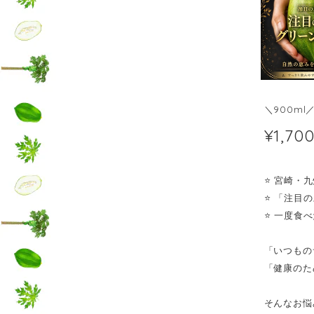
＼900m
¥1,70
⭐️ 宮崎
⭐️ 「注
⭐️ 一度
「いつもの
「健康のた
そんなお悩