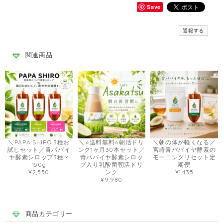
Save
通報する
関連商品
＼PAPA SHIRO 3種お
＼⭐️送料無料⭐️朝活ドリ
＼朝の体が軽くなる／
試しセット／青パパイ
ンク1ヶ月30本セット／
宮崎青パパイヤ酵素の
ヤ酵素シロップ3種 ×
青パパイヤ酵素シロッ
モーニングリセット定
150g
プ入り乳酸菌朝活ドリ
期便
¥2,550
ンク
¥1,435
¥9,980
商品カテゴリー