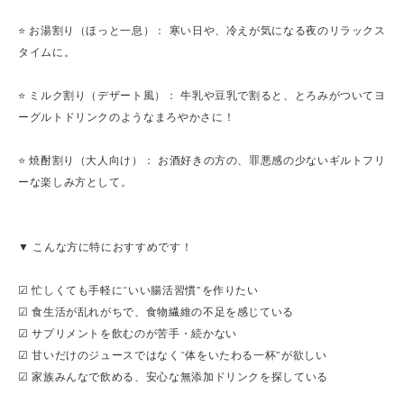
⭐️ お湯割り（ほっと一息）： 寒い日や、冷えが気になる夜のリラックス
タイムに。
⭐️ ミルク割り（デザート風）： 牛乳や豆乳で割ると、とろみがついてヨ
ーグルトドリンクのようなまろやかさに！
⭐️ 焼酎割り（大人向け）： お酒好きの方の、罪悪感の少ないギルトフリ
ーな楽しみ方として。
▼ こんな方に特におすすめです！
☑ 忙しくても手軽に“いい腸活習慣”を作りたい
☑ 食生活が乱れがちで、食物繊維の不足を感じている
☑ サプリメントを飲むのが苦手・続かない
☑ 甘いだけのジュースではなく“体をいたわる一杯”が欲しい
☑ 家族みんなで飲める、安心な無添加ドリンクを探している