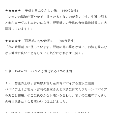
★★★★★ 「子供も喜ぶやさしい味」（40代女性）
「レモンの風味が爽やかで、甘ったるくないのが良いです。牛乳で割る
と飲むヨーグルトみたいになり、野菜嫌いの子供の食物繊維対策にも大
活躍しています！」
★★★★★ 「罪悪感のない晩酌に」（50代男性）
「夜の焼酎割りに使っています。翌朝の胃の重さが違い、お酒を飲みな
がら健康に良いことをしている気分になれます（笑）」
✨ 新・PAPA SHIRO No.1 が選ばれる3つの理由
１）「酵素の王様」宮崎県新富町産の青パパイアを贅沢に使用
パパイア王子が地元・宮崎の農家さんと大切に育てたグリーンパパイア
を丸ごと使用。そこに爽やかなレモンを合わせ、甘いのに後味すっきり
の毎日飲みたくなる味わいに仕上げました。