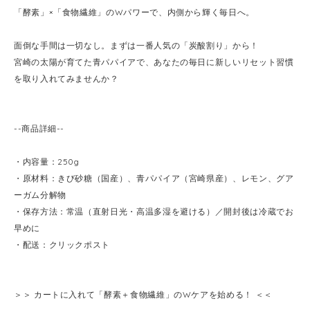
「酵素」×「食物繊維」のWパワーで、内側から輝く毎日へ。
面倒な手間は一切なし。まずは一番人気の「炭酸割り」から！
宮崎の太陽が育てた青パパイアで、あなたの毎日に新しいリセット習慣
を取り入れてみませんか？
--商品詳細--
・内容量：250g
・原材料：きび砂糖（国産）、青パパイア（宮崎県産）、レモン、グア
ーガム分解物
・保存方法：常温（直射日光・高温多湿を避ける）／開封後は冷蔵でお
早めに
・配送：クリックポスト
＞＞ カートに入れて「酵素＋食物繊維」のWケアを始める！ ＜＜