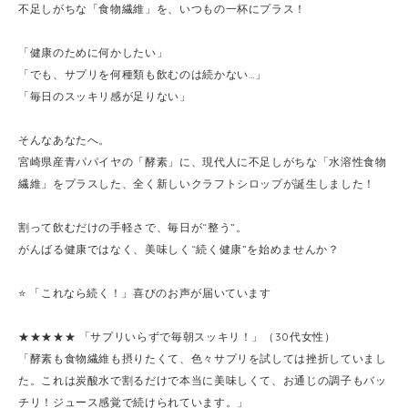
不足しがちな「食物繊維」を、いつもの一杯にプラス！
「健康のために何かしたい」
「でも、サプリを何種類も飲むのは続かない…」
「毎日のスッキリ感が足りない」
そんなあなたへ。
宮崎県産青パパイヤの「酵素」に、現代人に不足しがちな「水溶性食物
繊維」をプラスした、全く新しいクラフトシロップが誕生しました！
割って飲むだけの手軽さで、毎日が“整う”。
がんばる健康ではなく、美味しく“続く健康”を始めませんか？
⭐️ 「これなら続く！」喜びのお声が届いています
★★★★★ 「サプリいらずで毎朝スッキリ！」（30代女性）
「酵素も食物繊維も摂りたくて、色々サプリを試しては挫折していまし
た。これは炭酸水で割るだけで本当に美味しくて、お通じの調子もバッ
チリ！ジュース感覚で続けられています。」