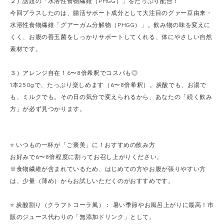
２）話題の「水溶性食物繊維（PHGG）」をたっぷり配合！
今回プラスしたのは、腸活サポート成分として大注目のグァー豆由来・
水溶性食物繊維「グアーガム分解物（PHGG）」。飲み物の味を変えに
くく、お腹の善玉菌をしっかりサポートしてくれる、体にやさしい自然
素材です。
３）アレンジ自在！6〜8倍希釈でコスパも◎
1本250gで、たっぷり楽しめます（6〜8倍希釈）。炭酸でも、お湯で
も、ミルクでも。その日の気分で変えられるから、あなたの「続く飲み
方」が必ず見つかります。
⭐️ いつもの一杯が「ご褒美」に！おすすめの飲み方
お好みで6〜8倍程度に割ってお召し上がりください。
※食物繊維が含まれているため、はじめての方やお腹が張りやすい方
は、少量（薄め）からお試しいただくのがおすすめです。
⭐️ 炭酸割り（クラフトコーラ風）： 暑い季節やお風呂上がりに最高！市
販のジュース代わりの「無添加ドリンク」として。