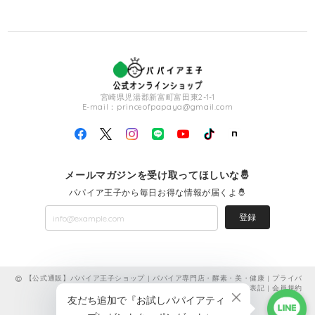
宮崎県児湯郡新富町富田東2-1-1
E-mail：
princeofpapaya@gmail.com
メールマガジンを受け取ってほしいな🤴
パパイア王子から毎日お得な情報が届くよ🤴
登録
【公式通販】パパイア王子ショップ | パパイア専門店・酵素・美・健康 |
プライバ
シーポリシー
|
特定商取引法に基づく表記
|
会員規約
ショップに質問する