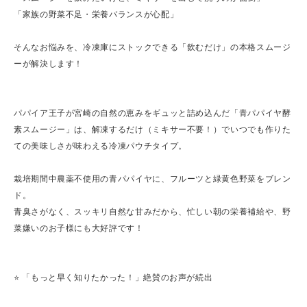
「家族の野菜不足・栄養バランスが心配」
そんなお悩みを、冷凍庫にストックできる「飲むだけ」の本格スムージ
ーが解決します！
パパイア王子が宮崎の自然の恵みをギュッと詰め込んだ「青パパイヤ酵
素スムージー」は、解凍するだけ（ミキサー不要！）でいつでも作りた
ての美味しさが味わえる冷凍パウチタイプ。
栽培期間中農薬不使用の青パパイヤに、フルーツと緑黄色野菜をブレン
ド。
青臭さがなく、スッキリ自然な甘みだから、忙しい朝の栄養補給や、野
菜嫌いのお子様にも大好評です！
⭐️ 「もっと早く知りたかった！」絶賛のお声が続出