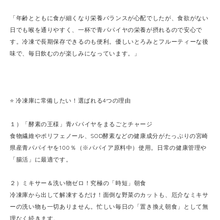
「年齢とともに食が細くなり栄養バランスが心配でしたが、食欲がない
日でも喉を通りやすく、一杯で青パパイヤの栄養が摂れるので安心で
す。冷凍で長期保存できるのも便利。優しいとろみとフルーティーな後
味で、毎日飲むのが楽しみになっています。」
⭐️ 冷凍庫に常備したい！選ばれる4つの理由
１）「酵素の王様」青パパイヤをまるごとチャージ
食物繊維やポリフェノール、SOD酵素などの健康成分がたっぷりの宮崎
県産青パパイヤを100％（※パパイア原料中）使用。日常の健康管理や
「腸活」に最適です。
２）ミキサー＆洗い物ゼロ！究極の「時短」朝食
冷凍庫から出して解凍するだけ！面倒な野菜のカットも、厄介なミキサ
ーの洗い物も一切ありません。忙しい毎日の「置き換え朝食」として無
理なく続きます。