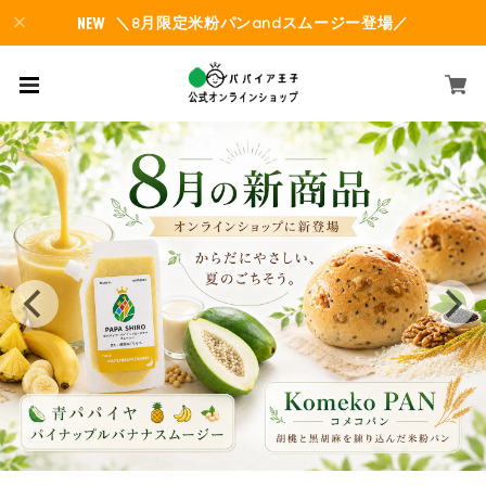
＼8月限定米粉パンandスムージー登場／