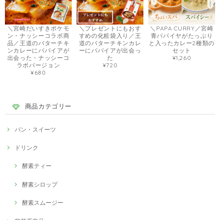
＼宮崎だいすきポケモ
＼プレゼントにもおす
＼PAPA CURRY／宮崎
ン・ナッシーコラボ商
すめの化粧袋入り／王
青パパイヤがたっぷり
品／王道のバターチキ
道のバターチキンカレ
と入ったカレー2種類の
ンカレーにパパイアが
ーにパパイアが出会っ
セット
出会った・ナッシーコ
た
¥1,260
ラボバージョン
¥720
¥680
商品カテゴリー
パン・スイーツ
ドリンク
酵素ティー
酵素シロップ
酵素スムージー