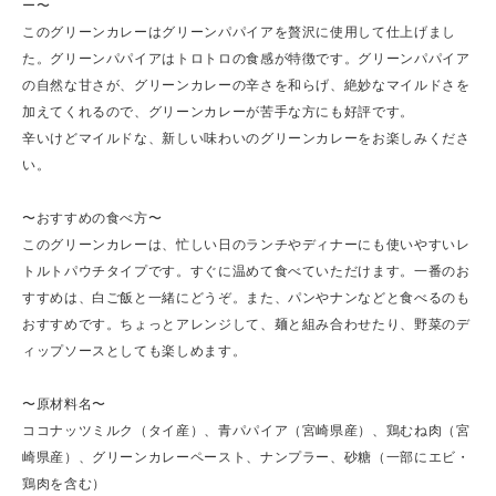
ー〜
このグリーンカレーはグリーンパパイアを贅沢に使用して仕上げまし
た。グリーンパパイアはトロトロの食感が特徴です。グリーンパパイア
の自然な甘さが、グリーンカレーの辛さを和らげ、絶妙なマイルドさを
加えてくれるので、グリーンカレーが苦手な方にも好評です。
辛いけどマイルドな、新しい味わいのグリーンカレーをお楽しみくださ
い。
〜おすすめの食べ方〜
このグリーンカレーは、忙しい日のランチやディナーにも使いやすいレ
トルトパウチタイプです。すぐに温めて食べていただけます。一番のお
すすめは、白ご飯と一緒にどうぞ。また、パンやナンなどと食べるのも
おすすめです。ちょっとアレンジして、麺と組み合わせたり、野菜のデ
ィップソースとしても楽しめます。
〜原材料名〜
ココナッツミルク（タイ産）、青パパイア（宮崎県産）、鶏むね肉（宮
崎県産）、グリーンカレーペースト、ナンプラー、砂糖（一部にエビ・
鶏肉を含む）