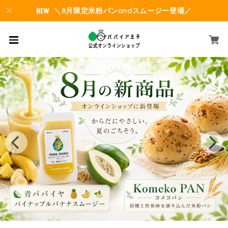
＼8月限定米粉パンandスムージー登場／